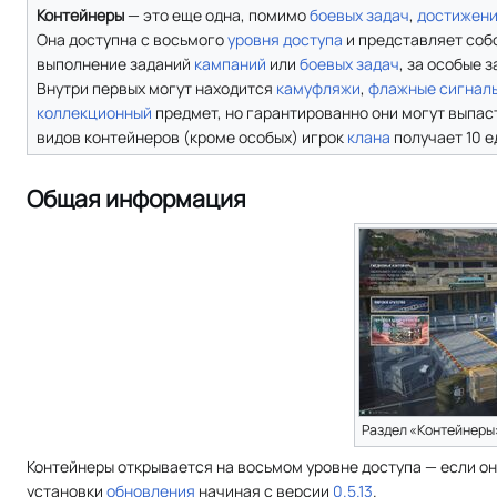
Контейнеры
— это еще одна, помимо
боевых задач
,
достижен
Она доступна с восьмого
уровня доступа
и представляет соб
выполнение заданий
кампаний
или
боевых задач
, за особые 
Внутри первых могут находится
камуфляжи
,
флажные сигнал
коллекционный
предмет, но гарантированно они могут выпас
видов контейнеров (кроме особых) игрок
клана
получает 10 
Общая информация
Раздел «Контейнеры
Контейнеры открывается на восьмом уровне доступа — если он
установки
обновления
начиная с версии
0.5.13
.