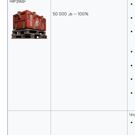
наград»
50 000
— 100%
Чт