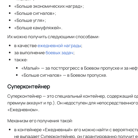
«Больше экономических наград»;
«Больше сигналов»;
«Больше угля»;
«Больше камуфляжей».
Их можно получить следующими способами:
в качестве
ежедневной награды
;
за выполнение
боевых задач
;
также:
«Малый» — за постпрогресс в Боевом пропуске и за неф
«Больше сигналов» — в Боевом пропуске.
Суперконтейнер
Суперконтейнер — это специальный контейнер, содержащий од
премиум аккаунт и пр.). Он недоступен для непосредственног
«Eжедневном».
Механизм его получения такой:
в контейнере «Ежедневный» его можно найти с вероятност
не выпадает Суперконтейнер, он гарантированно получит е