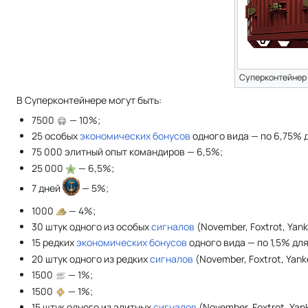
Суперконтейнер
В Суперконтейнере могут быть:
7500
— 10%;
25 особых
экономических бонусов
одного вида — по 6,75% 
75 000 элитный опыт командиров — 6,5%;
25 000
— 6,5%;
7 дней
— 5%;
1000
— 4%;
30 штук одного из особых
сигналов
(November, Foxtrot, Yanke
15 редких
экономических бонусов
одного вида — по 1,5% дл
20 штук одного из редких
сигналов
(November, Foxtrot, Yanke
1500
— 1%;
1500
— 1%;
15 штук одного из элитных
сигналов
(November, Foxtrot, Yank