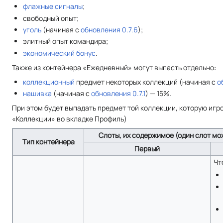
флажные сигналы
;
свободный опыт;
уголь
(начиная с
обновления 0.7.6
);
элитный опыт командира;
экономический бонус
.
Также из контейнера «Ежедневный» могут выпасть отдельно:
коллекционный
предмет некоторых коллекций (начиная с
о
нашивка
(начиная с
обновления 0.7.1
) — 15%.
При этом будет выпадать предмет той коллекции, которую игр
«Коллекции» во вкладке Профиль)
Слоты, их содержимое (один слот мо
Тип контейнера
Первый
Чт