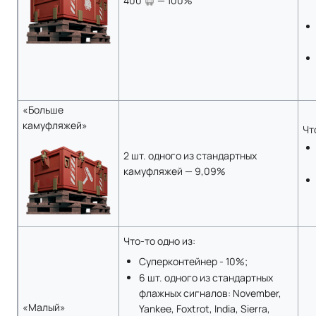
400
— 100%
«Больше
камуфляжей»
Чт
2 шт. одного из стандартных
камуфляжей — 9,09%
Что-то одно из:
Суперконтейнер - 10%;
6 шт. одного из стандартных
флажных сигналов: November,
«Малый»
Yankee, Foxtrot, India, Sierra,