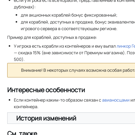
если у игрока есть все корабли, представленные в контейн
дублонах):
для акционных кораблей бонус фиксированный;
для кораблей, доступных в продаже, бонус эквиваленте
игрового сервера в соответствующем регионе.
Пример для кораблей, доступных в продаже:
У игрока есть корабли из контейнеров и ему выпал
линкор
Г
— скидка 15% (вне зависимости от Премиум магазина). Поэт
500).
Внимание! В некоторых случаях возможна особая рабо
Интересные особенности
Если контейнер каким-то образом связан с
авианосцами
ил
контейнера.
История изменений
См. также