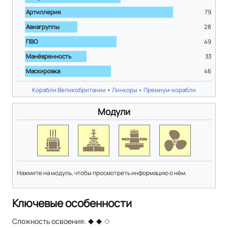
Артиллерия
79
Авиагруппы
28
ПВО
49
Манёвренность
33
Маскировка
46
Корабли Великобритании
•
Линкоры
•
Премиум-корабли
Модули
Нажмите на модуль, чтобы просмотреть информацию о нём.
Ключевые особенности
Сложность освоения: