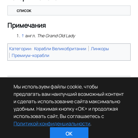
список
Примечания
↑
англ.
The Grand Old Lady
Категории
:
Корабли Великобритании
Линкоры
Премиум-корабли
Страница в последний раз была отредактирована 25 октября 2025
Мы используем файлы cookie, чтобы
года в 07:23.
предлагать вам наилучший возможный контент
© Леста Игры, 2022–2026. Игры «Мир танков», «Мир кораблей», Tanks
и сделать использование сайта максимально
Blitz основаны на интеллектуальной собственности третьих лиц. Все
права на объекты прав третьих лиц принадлежат их законным
удобным. Нажимая кнопку «OK» и продолжая
правообладателям.
использовать сайт, Вы соглашаетесь с
Политика конфиденциальности
О Леста Wiki
Политикой конфиденциальности
.
OK
Отказ от ответственности