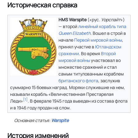
Историческая справка
HMS Warspite
(«
рус.
Уорспайт
»)
— второй
линейный корабль
типа
Queen Elizabeth
. Вошел в строй в
начале
Первой мировой войны
,
принял участие в
Ютландском
сражении
. Во время
Второй
мировой войны
участвовал во
множестве сражений и стал
самым титулованным кораблем
британского флота
, заслужив
суммарно 15 боевых наград. Моряки служившие на нем,
называли корабль «Величественная Престарелая
[
1
]
Леди»
. В феврале 1945 года выведен из состава флота
и в 1946 году продан на слом.
Основная статья:
Warspite
История изменений