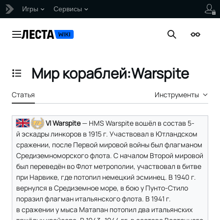
Игры
Сервисы
Перейти
к
Главное меню
Поиск
Внешни
содержанию
Мир кораблей:Warspite
Отобразить/Скрыть содержание
Статья
Инструменты
VI Warspite
— HMS Warspite вошёл в состав 5-
й эскадры линкоров в 1915 г. Участвовал в Ютландском
сражении, после Первой мировой войны был флагманом
Средиземноморского флота. С началом Второй мировой
был переведён во Флот метрополии, участвовал в битве
при Нарвике, где потопил немецкий эсминец. В 1940 г.
вернулся в Средиземное море, в бою у Пунто-Стило
поразил флагман итальянского флота. В 1941 г.
в сражении у мыса Матапан потопил два итальянских