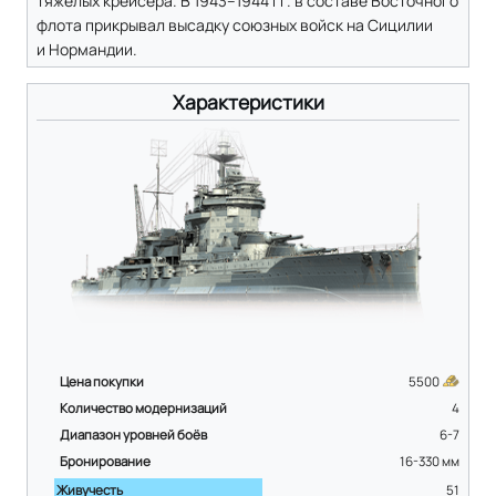
тяжёлых крейсера. В 1943–1944 гг. в составе Восточного
флота прикрывал высадку союзных войск на Сицилии
и Нормандии.
Характеристики
Цена покупки
5500
Количество модернизаций
4
Диапазон уровней боёв
6-7
Бронирование
16-330
мм
Живучесть
51