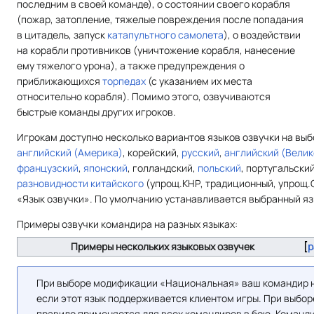
последним в своей команде), о состоянии своего корабля
(пожар, затопление, тяжелые повреждения после попадания
в цитадель, запуск
катапультного самолета
), о воздействии
на корабли противников (уничтожение корабля, нанесение
ему тяжелого урона), а также предупреждения о
приближающихся
торпедах
(с указанием их места
относительно корабля). Помимо этого, озвучиваются
быстрые команды других игроков.
Игрокам доступно несколько вариантов языков озвучки на выб
английский (Америка)
, корейский,
русский
,
английский (Вели
французский
,
японский
, голландский,
польский
, португальски
разновидности китайского
(упрощ.КНР, традиционный, упрощ.С
«Язык озвучки». По умолчанию устанавливается выбранный яз
Примеры озвучки командира на разных языках:
Примеры нескольких языковых озвучек
р
При выборе модификации «Национальная» ваш командир на
если этот язык поддерживается клиентом игры. При выбо
правило применяется для всех командиров в бою. Команд