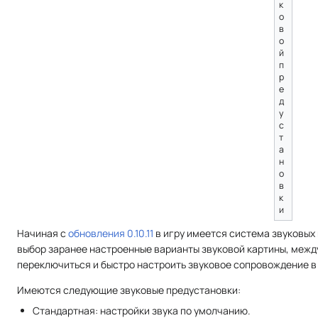
к
о
в
о
й
п
р
е
д
у
с
т
а
н
о
в
к
и
Начиная с
обновления 0.10.11
в игру имеется система звуковых
выбор заранее настроенные варианты звуковой картины, меж
переключиться и быстро настроить звуковое сопровождение в 
Имеются следующие звуковые предустановки:
Стандартная: настройки звука по умолчанию.