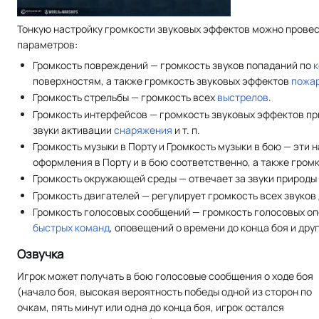
Тонкую настройку громкости звуковых эффектов можно прове
параметров:
Громкость повреждений — громкость звуков попаданий по
поверхностям, а также громкость звуковых эффектов
пожа
Громкость стрельбы — громкость всех
выстрелов
.
Громкость интерфейсов — громкость звуковых эффектов при
звуки активации
снаряжения
и т. п.
Громкость музыки в Порту и Громкость музыки в бою — эти
оформления в Порту и в бою соответственно, а также громк
Громкость окружающей среды — отвечает за звуки природы
Громкость двигателей — регулирует громкость всех звуков
Громкость голосовых сообщений — громкость голосовых оп
быстрых команд
, оповещений о времени до конца боя и др
Озвучка
Игрок может получать в бою голосовые сообщения о ходе боя
(начало боя, высокая вероятность победы одной из сторон по
очкам, пять минут или одна до конца боя, игрок остался