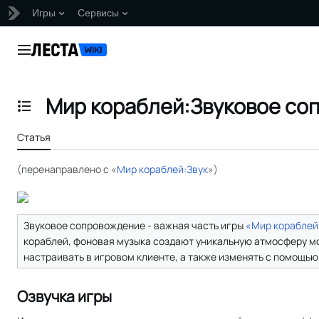
Игры
Сервисы
Перейти
к
Главное меню
содержанию
Мир кораблей:Звуковое со
Отобразить/Скрыть содержание
Статья
(перенаправлено с «
Мир кораблей:Звук
»)
Звуковое сопровождение - важная часть игры
«Мир кораблей
кораблей, фоновая музыка создают уникальную атмосферу мо
настраивать в игровом клиенте, а также изменять с помощь
Озвучка игры