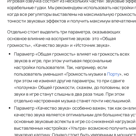
Игровая озвучка состоит из нескольких частей: звуковые эффе
корабельные гудки. Мы рекомендуем использовать настройки 
когда все регуляторы выставлены на максимальную громкость
тонкости звуковых эффектов и получить максимум впечатлений
Отдельно стоит выделить три параметра, оказывающих
основное влияние на восприятие звуков: это «Общая
громкость», «Качество звука» и «Источник звука».
Параметр «Общая громкость» влияет на громкость всех
звуков в игре, при этом учитывая персональные
настройки пользователя. Так, например, если
пользователь уменьшил «Громкость музыки в
Порту
», но
при этом не изменял другие параметры, то при сдвиге
«ползунка» Общей громкости, скажем, до половины, все
звуки в игре станут слышны в два раза тише. При этом
отдельно настроенная музыка станет почти неслышимой.
Параметр «Качество звука» особенно важен, так как он вл
качество звука является оптимальным для большинства ус
основные звуковые аспекты в игре со сниженной нагрузкой 
выставленных настройках «Ультра» возможно получить ма
звуковую картину. Однако стоит быть уверенным в мощнос