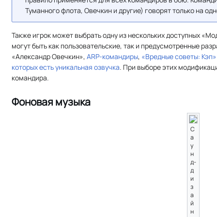
Туманного флота, Овечкин и другие) говорят только на одн
Также игрок может выбрать одну из нескольких доступных «М
могут быть как пользовательские, так и предусмотренные раз
«Александр Овечкин»,
ARP-командиры
,
«Вредные советы: Кэп»
которых есть уникальная озвучка
. При выборе этих модификац
командира.
Фоновая музыка
С
а
у
н
д-
д
и
з
а
й
н