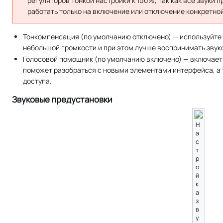
регуляторов тонкой настройки к 100%, так как все звуки п
работать только на включение или отключение конкретной
Тонкомпенсация (по умолчанию отключено) — используйте 
небольшой громкости и при этом лучше воспринимать звук
Голосовой помощник (по умолчанию включено) — включает 
поможет разобраться с новыми элементами интерфейса, а 
доступа.
Звуковые предустановки
Н
а
с
т
р
о
й
к
а
з
в
у