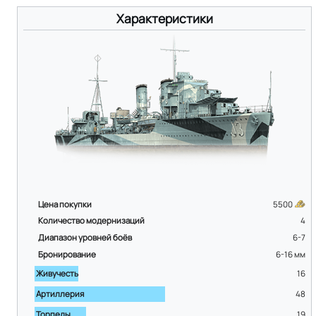
Характеристики
Цена покупки
5500
Количество модернизаций
4
Диапазон уровней боёв
6-7
Бронирование
6-16
мм
Живучесть
16
Артиллерия
48
Торпеды
19