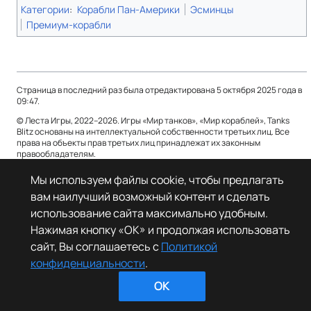
Категории
:
Корабли Пан-Америки
Эсминцы
Премиум-корабли
Страница в последний раз была отредактирована 5 октября 2025 года в
09:47.
© Леста Игры, 2022–2026. Игры «Мир танков», «Мир кораблей», Tanks
Blitz основаны на интеллектуальной собственности третьих лиц. Все
права на объекты прав третьих лиц принадлежат их законным
правообладателям.
Политика конфиденциальности
О Леста Wiki
Мы используем файлы cookie, чтобы предлагать
вам наилучший возможный контент и сделать
Отказ от ответственности
использование сайта максимально удобным.
Нажимая кнопку «OK» и продолжая использовать
сайт, Вы соглашаетесь с
Политикой
конфиденциальности
.
OK