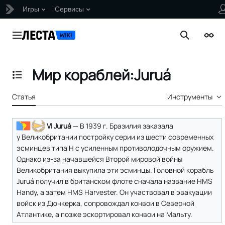
Игры
Сервисы
Перейти
к
Главное меню
Поиск
Внеш
содержанию
Мир кораблей:Juruá
Отобразить/Скрыть содержание
Статья
Инструменты
VI Juruá
— В 1939 г. Бразилия заказала
у Великобритании постройку серии из шести современных
эсминцев типа H с усиленным противолодочным оружием.
Однако из-за начавшейся Второй мировой войны
Великобритания выкупила эти эсминцы. Головной корабль
Juruá получил в британском флоте сначала название HMS
Handy, а затем HMS Harvester. Он участвовал в эвакуации
войск из Дюнкерка, сопровождал конвои в Северной
Атлантике, а позже эскортировал конвои на Мальту.