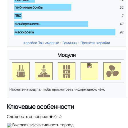
Глубинные бомбы
52
ПВО
7
Манёвренность
67
Маскировка
92
Корабли Пан-Америки
•
Эсминцы
•
Премиум-корабли
Модули
Нажмите на модуль, чтобы просмотреть информацию о нём.
Ключевые особенности
Сложность освоения:
Высокая эффективность торпед