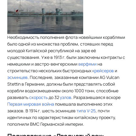
Необходимость пополнения флота новейшими кораблями
было одной из множества проблем, стоявших перед
молодой Китайской республикой на заре её
существования. Уже в 1913 г. были заключены контракты с
немецкими и австро-венгерскими
верфями
на
строительство нескольких быстроходных
крейсеров
и
эсминцев
. Последние, заказанные компании AG Vulcan
Stettin в Германии, должны были представлять собой
корабли водоизмещением около 1000 тонн, способные
развивать
скорость
до 32
узлов
. Разразившаяся вскоре
Первая мировая война
помешала выполнению этих
заказов. В 1914 г. шесть эсминцев
типа V-25
, почти
идентичных по характеристикам китайскому проекту,
пополнили ВМС Германской империи.