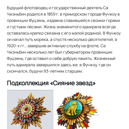
Будущий флотоводец и государственный деятель Са
Чжэньбин родился в 1859 г. в приморском городе Фучжоу в
провинции Фуцзянь, издавна славившейся своими горами
и густыми лесами. Жизнь знаменитого адмирала всегда
оставалась крепко связана с его малой родиной. В Фучжоу
он начал путь моряка, а спустя несколько десятилетий, в
1920-х гг., завершив активную службу на флоте, Са
Чжэньбин несколько лет был губернатором провинции
Фуцзянь, где оставил о себе добрую память. Жизненный
путь адмирала завершился здесь же, в Фучжоу, где он
скончался, будучи 93-летним старцем.
Подколлекция «Сияние звезд»