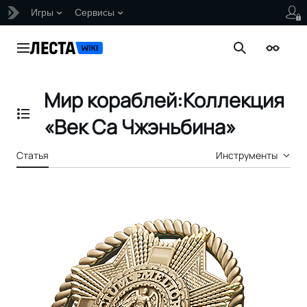
Игры
Сервисы
Перейти
к
Главное меню
Поиск
Внешни
содержанию
Мир кораблей:Коллекция
Отобразить/Скрыть содержание
«Век Са Чжэньбина»
Статья
Инструменты