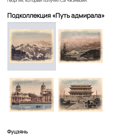
Георгия, который получил Са Чжэньбин.
Подколлекция «Путь адмирала»
Фуцзянь