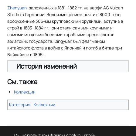
Zhenyuan
, заложенных в 1881–1882 гг. на верфи AG Vulcan
Stettin в Германии. Водоизмещением почти в 8000 тонн,
вооружённые 305-мм крупповскими орудиями, вступив в
строй в 1883–1884 гг., они стали самыми крупными и
самыми мощными боевыми кораблями среди флотов
азиатских государств. Dingyuan был флагманом
китайского флота в войне с Японией и погиб в битве при
Вэйхайвэе в 1895 г.
История изменений
См. также
Коллекции
Категория
:
Коллекции
Страница в последний раз была отредактирована 19 августа 2024
Мы используем файлы cookie, чтобы