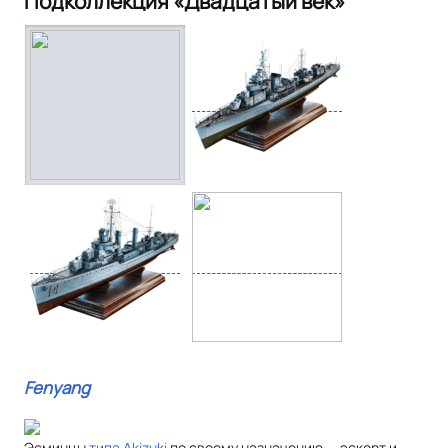
Подколлекция «Двадцатый век»
Fenyang
Эсминцы
типа Akizuki
по своему назначению — эскорт и