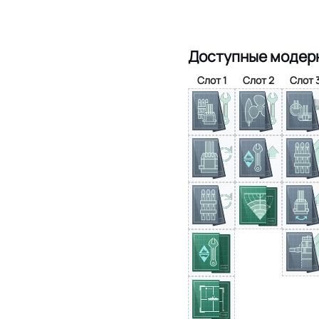
Доступные модер
Слот 1
Слот 2
Слот 