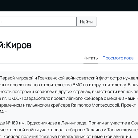
Найти
й:Киров
Читать
Просмотр кода
Первой мировой и Гражданской войн советский флот остро нуждалс
ны в проект планов строительства ВМС на вторую пятилетку. В нач
сть постройки кораблей в других странах, в частности велись п
3 гг. ЦКБС-1 разработало проект лёгкого крейсера с механизмами
временном итальянском крейсере Raimondo Montecuccoli. Проект,
4 г.
оде № 189 им. Орджоникидзе в Ленинграде. Принимал участие в С
ечественной войны участвовал в обороне Таллина и Таллинском пе
г. крейсер получил тяжёлые повреждения от немецкой авиации.