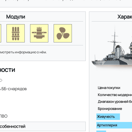
Модули
Харак
смотреть информацию о нём.
ности
Цена покупки
 ББ-снарядов
Количество модерн
Диапазон уровней б
Бронирование
 ПВО
Живучесть
Артиллерия
собенностей