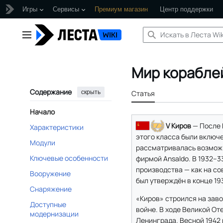
Игры
Сервисы
Премиум магазин
Центр поддержки
Перейти
к
Главное меню
содержанию
Мир корабле
Содержание
скрыть
Статья
Начало
V Киров
— После 
Характеристики
этого класса были включе
Модули
рассматривалась возможно
Ключевые особенности
фирмой Ansaldo. В 1932–3
производства — как на со
Вооружение
был утверждён в конце 193
Снаряжение
«Киров» строился на зав
Доступные
войне. В ходе Великой От
модернизации
Ленинграда. Весной 1942 