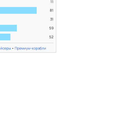
11
81
31
59
52
ейсеры
•
Премиум-корабли