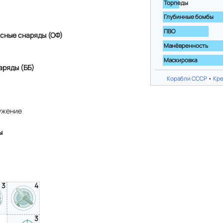
Торпеды
Глубинные бомбы
ПВО
сные снаряды (ОФ)
Манёвренность
Маскировка
аряды (ББ)
Корабли СССР
•
Кр
ужение
ы
3
4
3