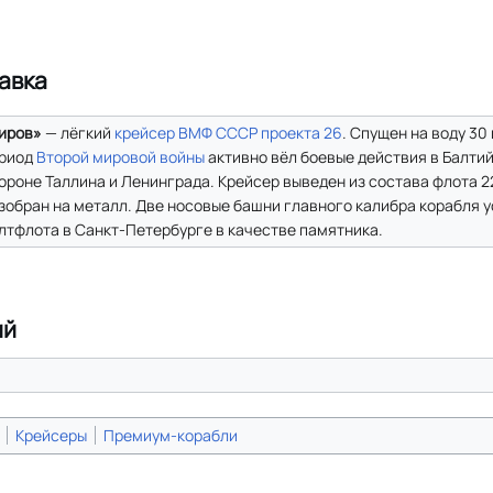
авка
иров»
— лёгкий
крейсер
ВМФ СССР
проекта 26
. Спущен на воду 30 
риод
Второй мировой войны
активно вёл боевые действия в Балти
ороне Таллина и Ленинграда. Крейсер выведен из состава флота 22
зобран на металл. Две носовые башни главного калибра корабля 
лтфлота в Санкт-Петербурге в качестве памятника.
ий
Крейсеры
Премиум-корабли