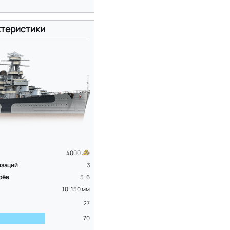
теристики
4000
изаций
3
оёв
5-6
10-150
мм
27
70