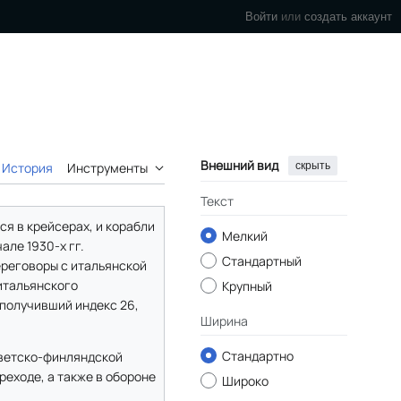
Войти
или
создать аккаунт
Внешний вид
скрыть
История
Инструменты
Текст
я в крейсерах, и корабли
Мелкий
але 1930-х гг.
Стандартный
ереговоры с итальянской
 итальянского
Крупный
 получивший индекс 26,
Ширина
Стандартно
оветско-финляндской
реходе, а также в обороне
Широко