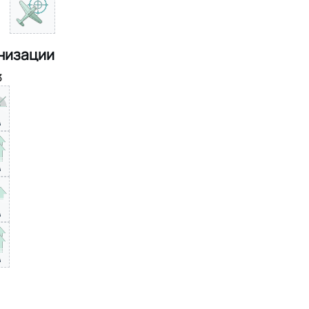
низации
3