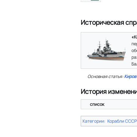
Историческая спр
«К
пе
об
ра
Ба
Основная статья:
Киров
История изменен
список
Категории
:
Корабли СССР