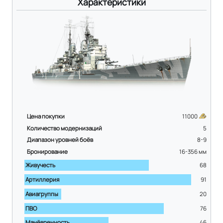
Характеристики
Цена покупки
11000
Количество модернизаций
5
Диапазон уровней боёв
8-9
Бронирование
16-356
мм
Живучесть
68
Артиллерия
91
Авиагруппы
20
ПВО
76
Манёвренность
46