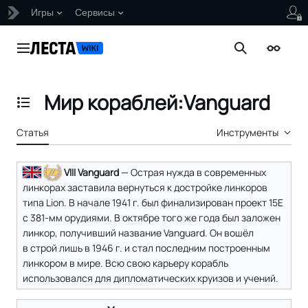
Игры
Сервисы
Перейти
к
Главное меню
Поиск
Внешни
содержанию
Мир кораблей:Vanguard
Отобразить/Скрыть содержание
Статья
Инструменты
VIII Vanguard
— Острая нужда в современных
линкорах заставила вернуться к достройке линкоров
типа Lion. В начале 1941 г. был финализирован проект 15E
с 381-мм орудиями. В октябре того же года был заложен
линкор, получивший название Vanguard. Он вошёл
в строй лишь в 1946 г. и стал последним построенным
линкором в мире. Всю свою карьеру корабль
использовался для дипломатических круизов и учений.