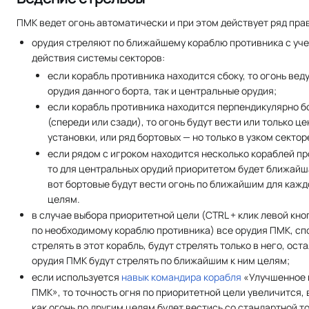
ПМК ведет огонь автоматически и при этом действует ряд пра
орудия стреляют по ближайшему кораблю противника с уч
действия системы секторов:
если корабль противника находится сбоку, то огонь веду
орудия данного борта, так и центральные орудия;
если корабль противника находится перпендикулярно б
(спереди или сзади), то огонь будут вести или только ц
установки, или ряд бортовых — но только в узком сектор
если рядом с игроком находится несколько кораблей пр
то для центральных орудий приоритетом будет ближайша
вот бортовые будут вести огонь по ближайшим для кажд
целям.
в случае выбора приоритетной цели (CTRL + клик левой кн
по необходимому кораблю противника) все орудия ПМК, с
стрелять в этот корабль, будут стрелять только в него, ост
орудия ПМК будут стрелять по ближайшим к ним целям;
если используется
навык командира корабля
«Улучшенное 
ПМК», то точность огня по приоритетной цели увеличится, 
как огонь по другим целям будет вестись со стандартной т