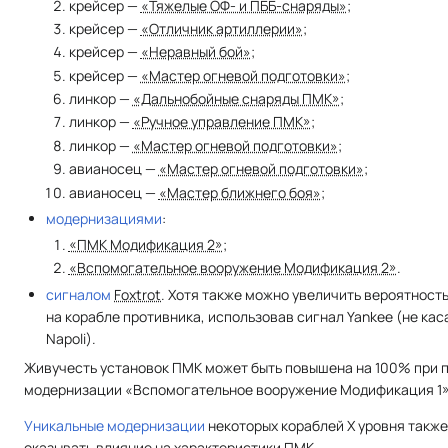
крейсер —
«Тяжелые ОФ- и ПББ-снаряды»
;
крейсер —
«Отличник артиллерии»
;
крейсер —
«Неравный бой»
;
крейсер —
«Мастер огневой подготовки»
;
линкор —
«Дальнобойные снаряды ПМК»
;
линкор —
«Ручное управление ПМК»
;
линкор —
«Мастер огневой подготовки»
;
авианосец —
«Мастер огневой подготовки»
;
авианосец —
«Мастер ближнего боя»
;
модернизациями
:
«ПМК Модификация 2»
;
«Вспомогательное вооружение Модификация 2»
.
сигналом
Foxtrot
. Хотя также можно увеличить вероятност
на корабле противника, использовав сигнал Yankee (не кас
Napoli).
Живучесть установок ПМК может быть повышена на 100% при
модернизации «Вспомогательное вооружение Модификация 1»
Уникальные модернизации
некоторых кораблей X уровня также
оказывать влияние на характеристики ПМК.