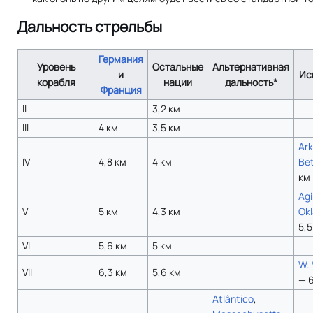
Дальность стрельбы
Германия
Уровень
Остальные
Альтернативная
и
Ис
корабля
нации
дальность*
Франция
II
3,2 км
III
4 км
3,5 км
Ar
IV
4,8 км
4 км
Be
км
Agi
V
5 км
4,3 км
Ok
5,5
VI
5,6 км
5 км
W. 
VII
6,3 км
5,6 км
— 6
Atlântico
,