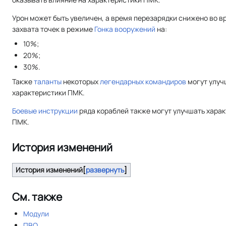
Урон может быть увеличен, а время перезарядки снижено во в
захвата точек в режиме
Гонка вооружений
на:
10%;
20%;
30%.
Также
таланты
некоторых
легендарных командиров
могут улуч
характеристики ПМК.
Боевые инструкции
ряда кораблей также могут улучшать хара
ПМК.
История изменений
История изменений
развернуть
См. также
Модули
ПВО