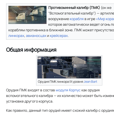
Противоминный калибр (ПМК)
(он же
"Вспомогательный калибр") — артилл
вооружение
корабля
в игре
«Мир кора
которое автоматически ведет огонь п
кораблям противника в ближней зоне. ПМК может присутство
линкорах
,
авианосцах
и
крейсерах
.
Общая информация
Орудия ПМК линкора IX уровня
Jean Bart
Орудия ПМК входят в состав
модуля
Корпус
как орудия
вспомогательного калибра — их количество может быть измен
установке другого корпуса.
Как правило, данный тип орудий имеет схожий калибр с оруди