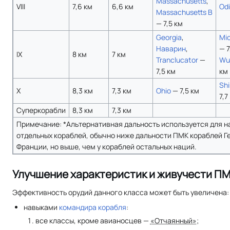
Massachusetts
,
VIII
7,6 км
6,6 км
Od
Massachusetts B
— 7,5 км
Georgia
,
Mic
Наварин
,
— 7
IX
8 км
7 км
Tranclucator
—
Wu
7,5 км
км
Shi
X
8,3 км
7,3 км
Ohio
— 7,5 км
7,7
Суперкорабли
8,3 км
7,3 км
Примечание: *Альтернативная дальность используется для н
отдельных кораблей, обычно ниже дальности ПМК кораблей Г
Франции, но выше, чем у кораблей остальных наций.
Улучшение характеристик и живучести П
Эффективность орудий данного класса может быть увеличена:
навыками
командира корабля
:
все классы, кроме авианосцев —
«Отчаянный»
;