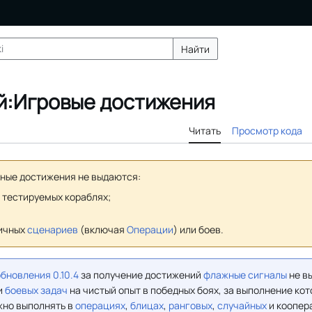
Найти
й:Игровые достижения
Читать
Просмотр кода
ные достижения не выдаются:
а тестируемых кораблях;
ничных
сценариев
(включая
Операции
) или боев.
бновления 0.10.4
за получение достижений
флажные сигналы
не в
и
боевых задач
на чистый опыт в победных боях, за выполнение ко
жно выполнять в
операциях
,
блицах
,
ранговых
,
случайных
и коопер