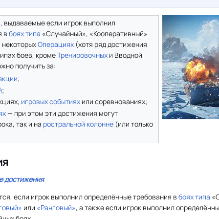
, выдаваемые если игрок выполнил
я в
боях типа
«Случайный», «Кооперативный»
 в некоторых
Операциях
(хотя ряд достижения
типах боев, кроме
Тренировочных
и Вводной
жно получить за:
екции
;
й
;
кциях,
игровых событиях
или соревнованиях;
ях
— при этом эти достижения могут
ока, так и на
ростральной колонне
(или только
ия
е достижения
ся, если игрок выполнил определённые требования в
боях типа
«С
говый»
или
«Ранговый»
, а также если игрок выполнил определённ
йных боях.