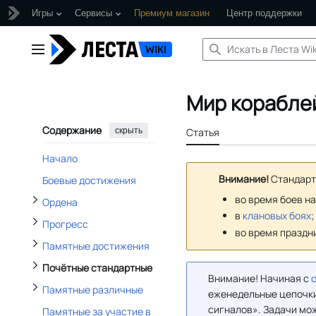
Игры
Сервисы
Премиум магазин
Центр поддержки
Перейти
к
Отобразить/Скрыть подраздел Памятные достижения
Главное меню
Отобразить/Скрыть подраздел Ордена
содержанию
Отобразить/Скрыть подраздел Почётные стандартные
Отобразить/Скрыть подраздел Прогресс
Мир корабле
Отобразить/Скрыть подраздел Памятные различные
Содержание
скрыть
Статья
Начало
Отобразить/Скрыть подраздел Клановые различные
Внимание!
Стандарт
Боевые достижения
во время боев н
Ордена
в
клановых боях
;
Прогресс
во время празд
Памятные достижения
Почётные стандартные
Внимание! Начиная с
о
Памятные различные
еженедельные цепочк
сигналов». Задачи мо
Памятные за участие в