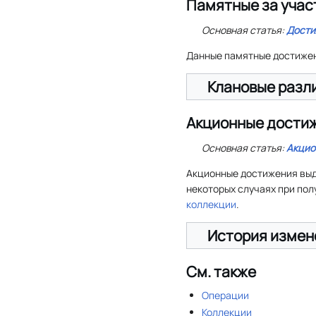
Памятные за учас
Основная статья:
Дости
Данные памятные достижен
Клановые разл
Акционные дости
Основная статья:
Акцио
Акционные достижения выда
некоторых случаях при по
коллекции
.
История измен
См. также
Операции
Коллекции