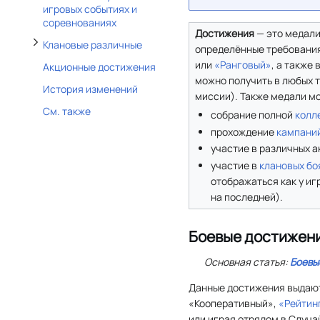
игровых событиях и
соревнованиях
Достижения
— это медали
Клановые различные
определённые требовани
или
«Ранговый»
, а также
Акционные достижения
можно получить в любых 
История изменений
миссии). Также медали мо
См. также
собрание полной
колл
прохождение
кампани
участие в различных а
участие в
клановых бо
отображаться как у игр
на последней).
Боевые достижен
Основная статья:
Боевы
Данные достижения выдают
«Кооперативный»,
«Рейтин
или играя отрядом в Случа