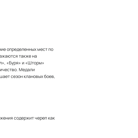
ние определенных мест по
ражаются также на
л», «Буря» и «Шторм»
личество. Медали
шает сезон клановых боев,
ижения содержит череп как