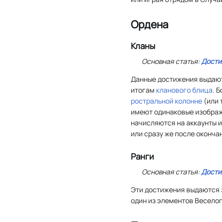
Ордена
Кланы
Основная статья:
Дости
Данные достижения выдают
итогам
кланового блица
. 
ростральной колонне
(или 
имеют одинаковые изображ
начисляются на аккаунты и
или сразу же после оконча
Ранги
Основная статья:
Дости
Эти достижения выдаются 
один из элементов Весело