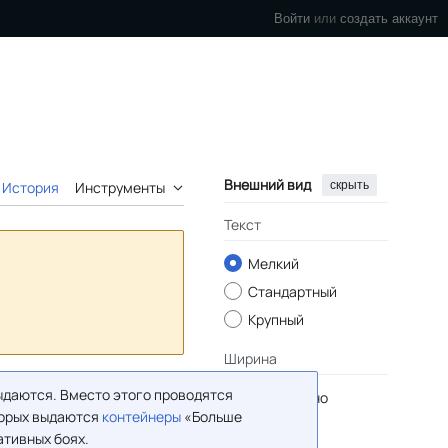
Войти
или
создать аккаунт
Внешний вид
скрыть
История
Инструменты
Текст
Мелкий
Стандартный
Крупный
Ширина
ыдаются. Вместо этого проводятся
Стандартно
торых выдаются
контейнеры
«Больше
Широко
ативных боях.