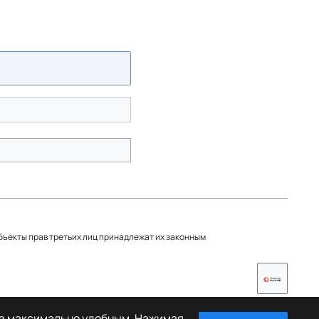
объекты прав третьих лиц принадлежат их законным
та максимально удобным. Нажимая