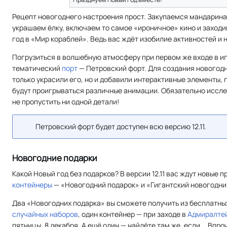
Рецепт новогоднего настроения прост. Закупаемся мандарина
украшаем ёлку, включаем то самое «ироничное» кино и заход
год в «Мир кораблей». Ведь вас ждёт изобилие активностей и 
Погрузиться в волшебную атмосферу при первом же входе в и
тематический
порт
— Петровский форт. Для создания новогод
только украсили его, но и добавили интерактивные элементы, 
будут проигрываться различные анимации. Обязательно исслед
не пропустить ни одной детали!
Петровский форт будет доступен всю версию 12.11.
Новогодние подарки
Какой Новый год без подарков? В версии 12.11 вас ждут новые
контейнеры
— «Новогодний подарок» и «Гигантский новогодни
Два «Новогодних подарка» вы сможете получить из бесплатн
случайных наборов
, один контейнер — при заходе в
Адмиралте
пятницы, 8 декабря. А ещё один — найдёте там же, если... Впро