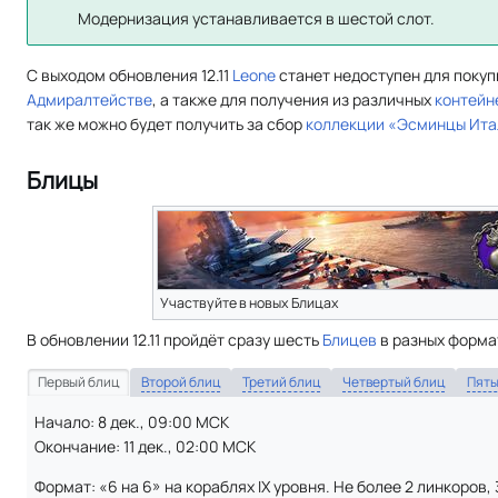
Модернизация устанавливается в шестой слот.
С выходом обновления 12.11
Leone
станет недоступен для покуп
Адмиралтействе
, а также для получения из различных
контейн
так же можно будет получить за сбор
коллекции «Эсминцы Ита
Блицы
Участвуйте в новых Блицах
В обновлении 12.11 пройдёт сразу шесть
Блицев
в разных форма
Первый блиц
Второй блиц
Третий блиц
Четвертый блиц
Пяты
Начало: 8 дек., 09:00 МСК
Окончание: 11 дек., 02:00 МСК
Формат: «6 на 6» на кораблях IX уровня. Не более 2 линкоров, 