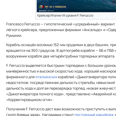
Крейсер Италии VII уровня F. Ferruccio
Francesco Ferruccio — гипотетический «усреднённый» вариант
лёгкого крейсера, предложенных фирмами «Ансальдо» и «Оде
Румынии.
Корабль оснащён восемью 152-мм орудиями в двух башнях, пр
вращается на 360 градусов. В артпогребе корабля — ББ и ПББ-
вооружении корабля два четырёхтрубных торпедных аппарата.
F. Ferruccio выделяется быстрыми торпедами с большим уроно
манёвренностью и высокой скоростью хода, хорошей маскиров
фирменного для
итальянских
кораблей «Дымогенератора полно
недостатков: посредственная дальность стрельбы, невысокий 
дальность хода и долгая перезарядка торпед, низкая живучес
«Дымогенератора полного хода», представлено «Аварийной к
«Корректировщиком огня».
Получение F. Ferruccio даст вам возможность приступить к в
групп боевых задач. Наградами станут
постоянный камуфляж
«