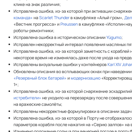
клике на знак различия;
Исправлена ошибка, из-за которой при активации снаряж
команда»
на
Scarlet Thunder
в камуфляже «Алый гром»,
Дел
«Вестник прогресса» и
Preussen
в камуфляже «Исполин нау
роботы-ремонтники;
Исправлена ошибка в историческом описании
Yūgumo
;
Исправлен некорректный интервал появления масляных пят
Исправлена ошибка, из-за которой заметность с кораблей 
некоторое время не изменялась даже после ухода на преде
Исправлены визуальные ошибки у контейнеров
Karl XIV Joha
Обновлены описания во всплывающих окнах при наведении
«Резервный блок батарей»
и
модернизацию
«Корректировщ
1»;
Исправлена ошибка, из-за которой снаряжение эскадрили
истребители»
не уходило на перезарядку после совершени
на вражеские самолёты;
Исправлены некорректные формулировки в описании задач
Исправлена ошибка, из-за которой в Порту не отображало
параметров корабля после нажатия на «Серию залпов» на
Изменено положение солнца при вечерней погоде в порту 