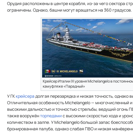
Орудия расположены в центре корабля, из-за чего сектора ст
ограничены. Однако, башни могут вращаться на 360 градусов.
Крейсер Италии IX уровня Michelangelo в постоянно
камуфляже «Парадный»
У ГК
крейсера
долгая перезарядка и низкая точность, однако вы
Отличительная особенность Michelangelo — многочисленный и
высокими дальностью и точностью стрельбы, ведущий огонь П
также вооружён
торпедами
с высокими скоростью хода и урон
количеством в залпе. У Michelangelo большой запас боеспосо
бронированная палуба, однако слабая ПВО и низкая манёврен