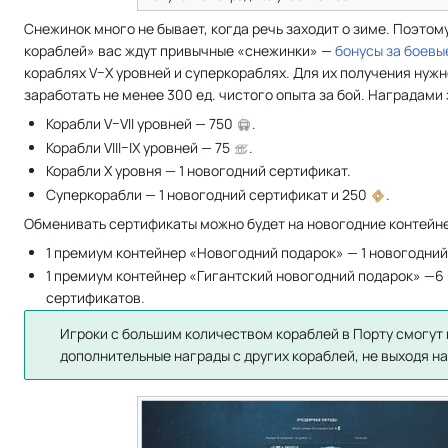
Снежинок много не бывает, когда речь заходит о зиме. Поэтому 
кораблей» вас ждут привычные «снежинки» —
бонусы за боевы
кораблях V–X уровней и суперкораблях. Для их получения нужн
заработать не менее 300 ед. чистого опыта за бой. Наградами 
Корабли V–VII уровней — 750
.
Корабли VIII–IX уровней — 75
.
Корабли X уровня — 1 новогодний сертификат.
Суперкорабли — 1 новогодний сертификат и 250
.
Обменивать сертификаты можно будет на новогодние контейн
1 премиум контейнер «Новогодний подарок» — 1 новогодний
1 премиум контейнер «Гигантский новогодний подарок» —6
сертификатов.
Игроки с большим количеством кораблей в Порту смогут
дополнительные награды с других кораблей, не выходя на 