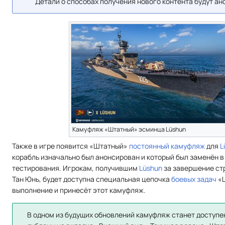
Детали о способах получения нового контента будут а
Камуфляж «Штатный» эсминца Lüshun
Также в игре появится «Штатный»
постоянный камуфляж
для
L
корабль изначально был анонсирован и который был заменён 
тестирования. Игрокам, получившим
Lüshun
за завершение ст
Тан Юнь, будет доступна специальная цепочка
боевых задач
«Ц
выполнение и принесёт этот камуфляж.
В одном из будущих обновлений камуфляж станет доступе