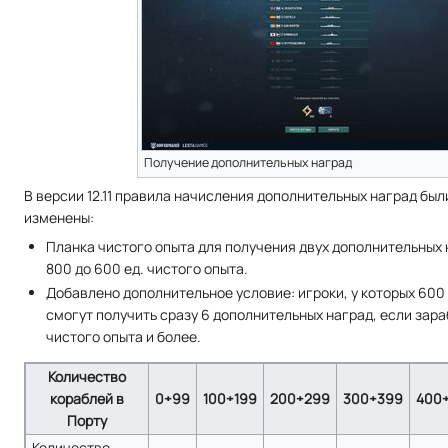
Получение дополнительных наград
В версии 12.11 правила начисления дополнительных наград бы
изменены:
Планка чистого опыта для получения двух дополнительных
800 до 600 ед. чистого опыта.
Добавлено дополнительное условие: игроки, у которых 600 
смогут получить сразу 6 дополнительных наград, если зара
чистого опыта и более.
Количество
кораблей в
0÷99
100÷199
200÷299
300÷399
400
Порту
Количество