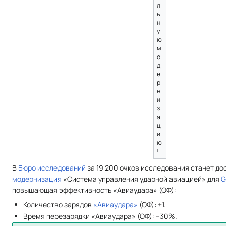
л
ь
н
у
ю
м
о
д
е
р
н
и
з
а
ц
и
ю
!
В
Бюро исследований
за 19 200 очков исследования станет д
модернизация
«Система управления ударной авиацией» для
G
повышающая эффективность «Авиаудара» (ОФ):
Количество зарядов
«Авиаудара»
(ОФ): +1.
Время перезарядки «Авиаудара» (ОФ): −30%.