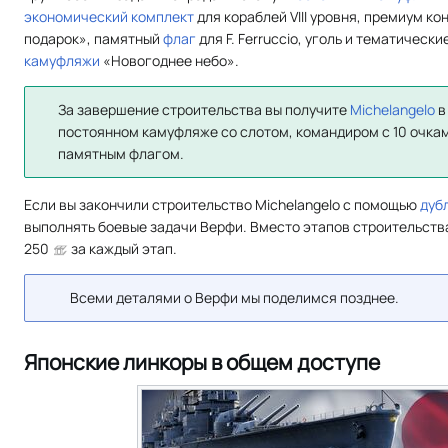
экономический комплект
для кораблей VIII уровня, премиум к
подарок», памятный
флаг
для F. Ferruccio, уголь и тематическ
камуфляжи
«Новогоднее небо».
За завершение строительства вы получите
Michelangelo
в
постоянном камуфляже со слотом, командиром с 10 очка
памятным флагом.
Если вы закончили строительство Michelangelo с помощью
дуб
выполнять боевые задачи Верфи. Вместо этапов строительства
250
за каждый этап.
Всеми деталями о Верфи мы поделимся позднее.
Японские линкоры в общем доступе