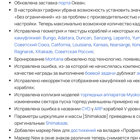
Обновлена заставка
порта
Океан;
В настройках графики убрана возможность установить зна
«Без ограничений» из-за проблем с производительностью 
настройки. Теперь максимально возможное количество кадр
Исправлена геометрия и текстуры кораблей и некоторых и
камуфляжей
:
Bungo
,
Adatara
,
Duncan
,
Sanzang
,
Lepanto
,
Yum
Советский Союз
,
California
,
Louisiana
,
Kansas
,
Kearsarge
,
Kon
Ragnarok
,
Kitakaze
,
Советская Россия
;
Бронирование
Montana
обновлено под технологию, появи
Исправлена ошибка, из-за которой не начислялась компен
качестве награды за выполнение
боевой задачи
дубликат
з
Исправлено некорректное отображение камуфляжей на не
кораблях;
Исправлена коллизия моделей
торпедных аппаратов
Myoko
изменением сектора пуска торпед уменьшены примерно на 1
Исправлена ошибка в названии
СУО
у
ARP
кораблей V уровн
Параметры циркуляции и массы [Shimakaze] приведены в с
оригинальным
Shimakaze
;
Добавлен маркер New для
достижений
на вкладке «Профил
Маркер New в окне знаков различия теперь снимается при 