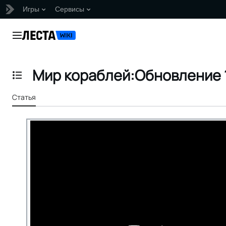
Игры
Сервисы
Перейти
к
Главное меню
содержанию
Мир кораблей:Обновление 1
Отобразить/Скрыть содержание
Статья