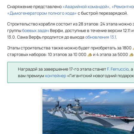
Снаряжение представлено
«Аварийной командой»
,
«Ремонтно
«Дымогенератором полного хода»
с быстрой перезарядкой.
Строительство корабля состоит из 28 этапов: 24 этапа можно
группы
боевых задач
Верфи, доступные в течение версии 12.11 
13.0. Сама Верфь продлится до выхода
обновления 13.1
.
Этапы строительства также можно будет приобретать за 1800
стартовых наборов: 10 этапов за 10 000
и 4 этапа за 5000
Наградой за завершение 17-го этапа станет
F. Ferruccio
, 
вам премиум
контейнер
«Гигантский новогодний подарок