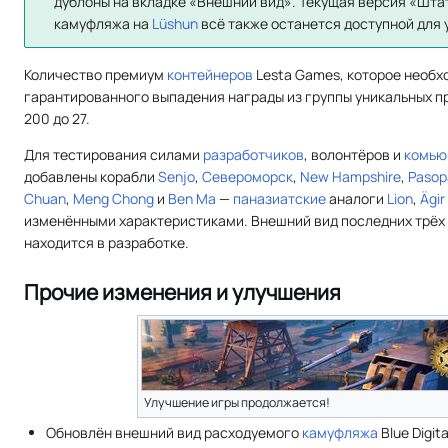
дублоны на вкладке «Внешний вид». Текущая версия «Шта
камуфляжа на
Lüshun
всё также останется доступной для 
Количество премиум
контейнеров
Lesta Games, которое необх
гарантированного выпадения награды из группы уникальных п
200 до 27.
Для тестирования силами
разработчиков
, волонтёров и
комью
добавлены корабли
Senjo
,
Североморск
,
New Hampshire
,
Pasop
Chuan
,
Meng Chong
и
Ben Ma
—
паназиатские
аналоги
Lion
,
Ägir
изменёнными характеристиками. Внешний вид последних трёх
находится в разработке.
Прочие изменения и улучшения
Улучшение игры продолжается!
Обновлён внешний вид расходуемого
камуфляжа
Blue Digita