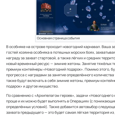
Основная страница события
В особняке на острове проходит новогодний карнавал. Ваша з
гостей хозяина особняка в потешных морских боях, захватывая
награду за захват стартовой, а также лёгких и средних террит
новый временный ресурс — зимние жетоны. Занятие тяжёлых т
премиум контейнеры «Новогодний подарок». Помимо этого, б
прогресса с наградами за занятие определённого количества
также будут включать в себя зимние жетоны, премиум контей
подарок» и другое имущество.
По сравнению с «Архипелагом героев», задачи «Новогоднего 
проще и их можно будет выполнять в Операциях (с понижающ
определённых условий). Также добавится автовыбор следующ
захвата предыдущего — это будет самая лёгкая территория из 