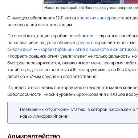
Новая ветка кораблей Японии доступна теперь всем
С выходом обновления 12.11 ветка
японских
линкоров
станет до
исследования всем желающим.
По своей концепции корабли новой ветки — скрытные линейны
полагающиеся на дальнобойные
орудия
с хорошей точностью, 
снаряжения
—
«Корректировщик огня с высокоточной оптикой
«Корректировщика огня» увеличивает не только дальность, но 
быстрее перезаряжается, однако имеет меньшее время работы. 
калибр представлен восемью 410-мм орудиями, а на IX и X уро
десятью 457-мм орудиями соответственно.
Из недостатков новых линкоров можно выделить малое количе
боеспособности, низкий уровень бронирования и слабое воо
Позднее мы опубликуем статью, в которой расскажем о т
новых линкорах Японии.
Адмиралтейство