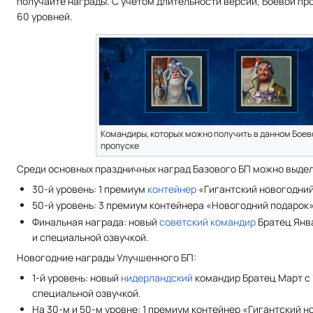
получайте награды. С учётом длительности версии, Боевой про
60 уровней.
Командиры, которых можно получить в данном Боев
пропуске
Среди основных праздничных наград Базового БП можно выдел
30-й уровень: 1 премиум
контейнер
«Гигантский новогодний
50-й уровень: 3 премиум контейнера «Новогодний подарок»
Финальная награда: новый
советский
командир
Братец Янва
и специальной озвучкой.
Новогодние награды Улучшенного БП:
1-й уровень: новый
нидерландский
командир Братец Март с 
специальной озвучкой.
На 30-м и 50-м уровне: 1 премиум контейнер «Гигантский н