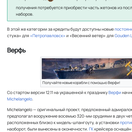
получения потребуется приобрести часть жетонов из пос
наборов.
В этой же категории за кредиты будут доступны новые
постоян
стужа» для
«Петропавловск»
и «Весенний ветер» для
Gouden 
Верфь
Получайте новые корабли с помощью Верфи!
Со стартом версии 12.11 на украшенной к празднику
Верфи
начн
Michelangelo
.
Michelangelo — оригинальный проект, предложенный адмиралом
предполагал вооружение восемью 320-мм орудиями в двух че
расположенных близко к мидель-шпангоуту, а установки
проти
наоборот, были вынесены в оконечности.
ГК
крейсера оснащён