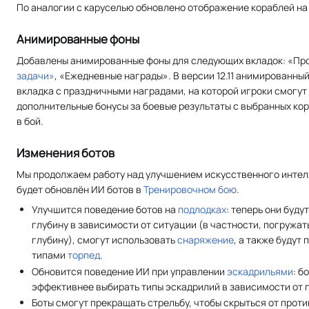
По аналогии с каруселью обновлено отображение кораблей на
Анимированные фоны
Добавлены анимированные фоны для следующих вкладок: «Пр
задачи»
, «Ежедневные награды». В версии 12.11 анимированны
вкладка с праздничными наградами, на которой игроки смогут
дополнительные бонусы за боевые результаты с выбранных кор
в бой.
Изменения ботов
Мы продолжаем работу над улучшением искусственного интелле
будет обновлён ИИ ботов в
Тренировочном бою
.
Улучшится поведение ботов на
подлодках
: теперь они буду
глубину в зависимости от ситуации (в частности, погружа
глубину), смогут использовать
снаряжение
, а также будут
типами
торпед
.
Обновится поведение ИИ при управлении
эскадрильями
: б
эффективнее выбирать типы эскадрилий в зависимости от 
Боты смогут прекращать стрельбу, чтобы скрыться от проти