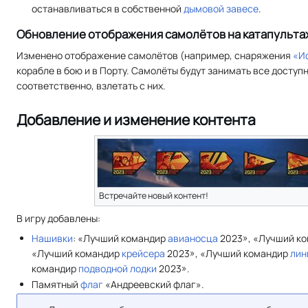
останавливаться в собственной
дымовой завесе
.
Обновление отображения самолётов на катапульта
Изменено отображение самолётов (например, снаряжения
«И
корабле в бою и в Порту. Самолёты будут занимать все доступн
соответственно, взлетать с них.
Добавление и изменение контента
Встречайте новый контент!
В игру добавлены:
Нашивки
: «Лучший командир
авианосца
2023», «Лучший к
«Лучший командир
крейсера
2023», «Лучший командир
лин
командир
подводной лодки
2023».
Памятный
флаг
«Андреевский флаг».