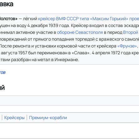
авка
олотов»
— лёгкий
крейсер
ВМФ СССР
типа «Максим Горький» прое
ущен на воду 4 декабря 1939 года. Крейсер входил в состав эскад
инимал активное участие в
обороне Севастополя
в период
Второй
повреждений от прямого попадания торпедой с вражеского самолё
После ремонта и установки кормовой части от крейсера
«Фрунзе»
3 августа 1957 был переименован в «Слава». 4 апреля 1972 года кр
твии разобран на метал в Инкермане.
ов
ий
Крейсеры
Премиум-корабли