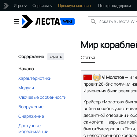
Игры
Сервисы
Премиум магазин
Центр поддержки
Перейти
к
Главное меню
содержанию
Мир корабле
Содержание
скрыть
Статья
Начало
VI Молотов
— В 1
Характеристики
проект 26-бис получил и
Модули
Изменения были реализов
Ключевые особенности
Крейсер «Молотов» был за
Вооружение
войны корабль участвовал
десантной операции и обо
Снаряжение
самолёта — взрывом крей
Доступные
был отбуксирован в Поти
модернизации
с недостроенного крейсер