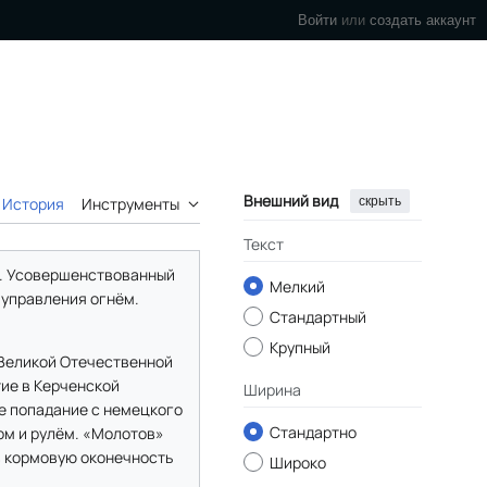
Войти
или
создать аккаунт
Внешний вид
скрыть
История
Инструменты
Текст
6. Усовершенствованный
Мелкий
 управления огнём.
Стандартный
Крупный
 Великой Отечественной
тие в Керченской
Ширина
ое попадание с немецкого
Стандартно
ом и рулём. «Молотов»
в кормовую оконечность
Широко