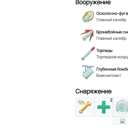
Вооружение
Осколочно-фуга
Главный калибр
Бронебойные сн
Главный калибр
Торпеды
Торпедное воор
Глубинные бомб
Боекомплект
Снаряжение
2