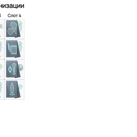
низации
3
Слот 4