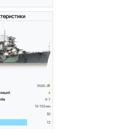
теристики
5500
изаций
4
оёв
6-7
10-150
мм
30
72