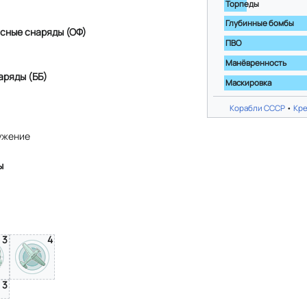
Торпеды
Глубинные бомбы
сные снаряды (ОФ)
ПВО
Манёвренность
аряды (ББ)
Маскировка
Корабли СССР
•
Кр
ужение
ы
3
4
3