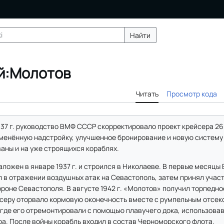
Найти
й:Молотов
Читать
Просмотр кода
937 г. руководство ВМФ СССР скорректировало проект крейсера 2
зменённую надстройку, улучшенное бронирование и новую систему
аны и на уже строящихся кораблях.
ложен в январе 1937 г. и строился в Николаеве. В первые месяцы
 в отражении воздушных атак на Севастополь, затем принял учас
роне Севастополя. В августе 1942 г. «Молотов» получил торпедн
серу оторвало кормовую оконечность вместе с румпельным отсек
, где его отремонтировали с помощью плавучего дока, использова
а. После войны корабль входил в состав Черноморского флота.