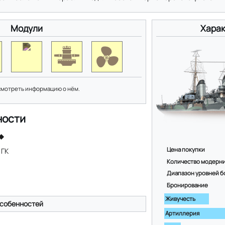
Модули
Харак
смотреть информацию о нём.
ности
Цена покупки
 ГК
Количество модерн
Диапазон уровней б
Бронирование
Живучесть
собенностей
Артиллерия