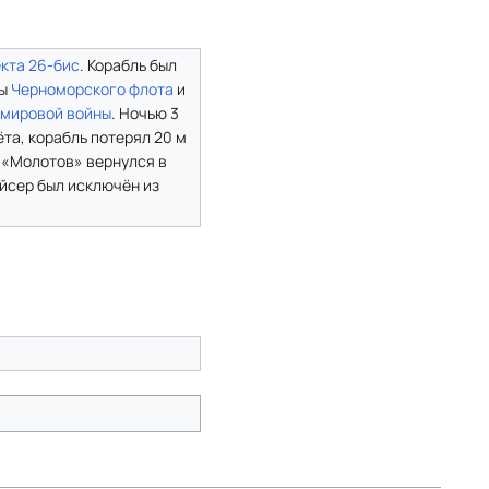
кта 26-бис
. Корабль был
ры
Черноморского флота
и
 мировой войны
. Ночью 3
та, корабль потерял 20 м
, «Молотов» вернулся в
ейсер был исключён из