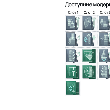
Доступные модер
Слот 1
Слот 2
Слот 