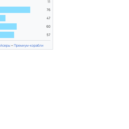
11
76
47
60
57
ейсеры
•
Премиум-корабли