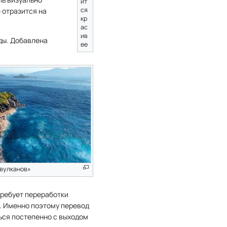
ит
ся
 отразится на
кр
ас
ив
ды. Добавлена
ее
 вулканов»
требует переработки
у. Именно поэтому перевод
ться постепенно с выходом