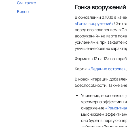
См. также
Гонка вооружений
Видео
В обновлении 0.10.10 в кач
«Гонка вооружений»
! Это 
перед его появлением в Сл
вооружений» на карте поя
усилениями, при захвате к
улучшение боевых характер
Формат: «12 на 12» на кораб
Карты:
«Ледяные острова»
В новой итерации добавле
боеспособности. Также вн
Усиление, восполняюще
чрезмерно эффективным
снаряжение
«Ремонтна
мы снижаем эффективно
оно будет в первую очер
действует «Ремонтная 