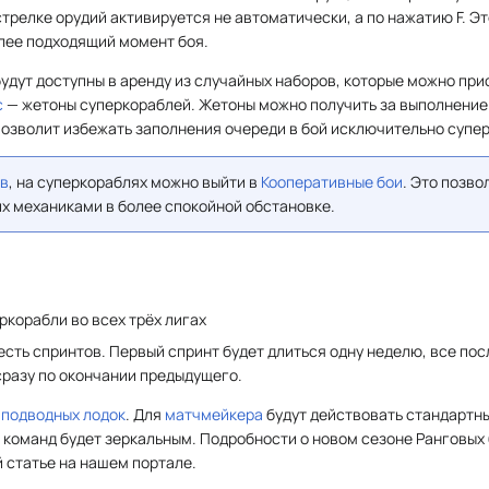
трелке орудий активируется не автоматически, а по нажатию F. Э
лее подходящий момент боя.
удут доступны в аренду из случайных наборов, которые можно при
с
— жетоны суперкораблей. Жетоны можно получить за выполнени
 позволит избежать заполнения очереди в бой исключительно супе
ёв
, на суперкораблях можно выйти в
Кооперативные бои
. Это позво
х механиками в более спокойной обстановке.
ркорабли во всех трёх лигах
есть спринтов. Первый спринт будет длиться одну неделю, все по
сразу по окончании предыдущего.
я
подводных лодок
. Для
матчмейкера
будут действовать стандартн
 команд будет зеркальным. Подробности о новом сезоне Ранговых
й статье на нашем портале.