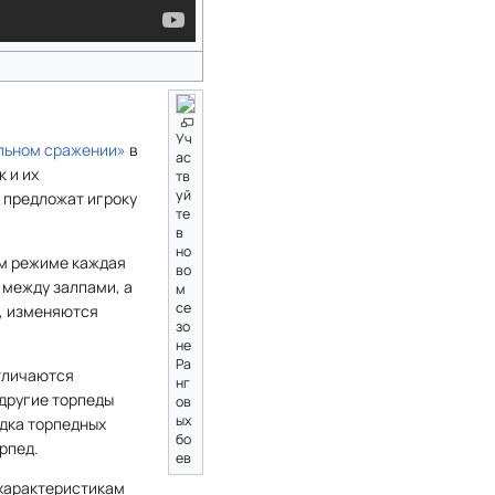
Уч
льном сражении»
в
ас
к и их
тв
уй
 предложат игроку
те
в
но
ом режиме каждая
во
между залпами, а
м
се
я, изменяются
зо
не
Ра
отличаются
нг
другие торпеды
ов
ых
дка торпедных
бо
рпед.
ев
 характеристикам