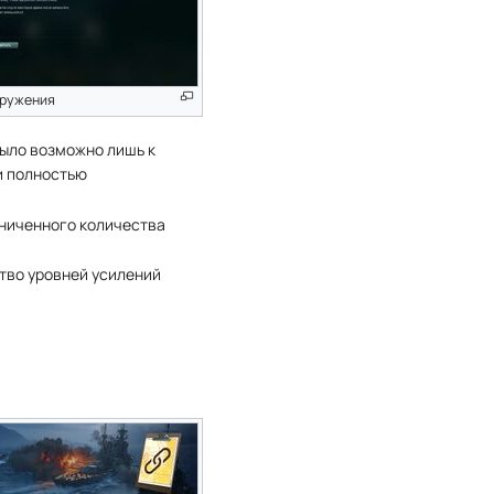
оружения
было возможно лишь к
ни полностью
ниченного количества
ство уровней усилений