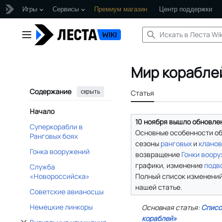
Игры
Сервисы
Премиум магазин
Центр поддержки
Перейти
к
Главное меню
содержанию
Мир кораблей
Содержание
скрыть
Статья
Начало
10 ноября вышло обновлен
Суперкорабли в
Основные особенности об
Ранговых боях
сезоны
ранговых
и
кланов
Гонка вооружений
возвращение
Гонки воор
графики, изменение
подв
Служба
Полный список изменений
«Новороссийска»
нашей статье.
Советские авианосцы
Немецкие линкоры
Основная статья:
Списо
кораблей»