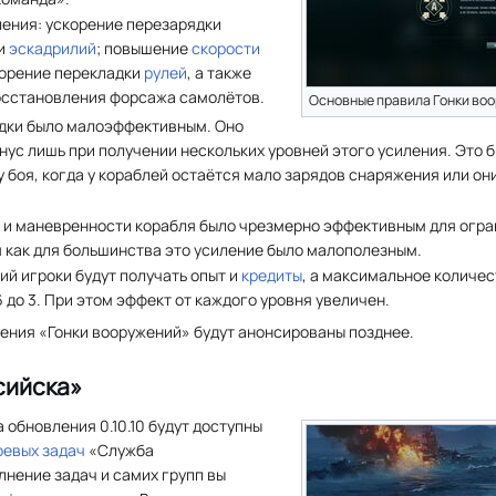
ения: ускорение перезарядки
ли
эскадрилий
; повышение
скорости
корение перекладки
рулей
, а также
осстановления форсажа самолётов.
Основные правила Гонки во
дки было малоэффективным. Оно
ус лишь при получении нескольких уровней этого усиления. Это 
у боя, когда у кораблей остаётся мало зарядов снаряжения или о
 и маневренности корабля было чрезмерно эффективным для огра
я как для большинства это усиление было малополезным.
ний игроки будут получать опыт и
кредиты
, а максимальное количе
6 до 3. При этом эффект от каждого уровня увеличен.
ения «Гонки вооружений» будут анонсированы позднее.
сийска»
 обновления 0.10.10 будут доступны
оевых задач
«Служба
лнение задач и самих групп вы