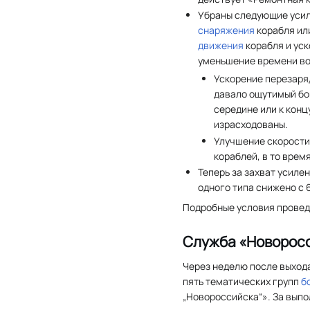
Убраны следующие усил
снаряжения
корабля и
движения
корабля и ус
уменьшение времени в
Ускорение перезаря
давало ощутимый бон
середине или к конц
израсходованы.
Улучшение скорости
кораблей, в то врем
Теперь за захват усиле
одного типа снижено с 
Подробные условия провед
Служба «Новорос
Через неделю после выхода
пять тематических групп
б
„Новороссийска“». За выпо