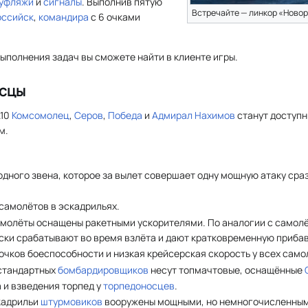
уфляжи
и
сигналы
. Выполнив пятую
Встречайте — линкор «Ново
оссийск
,
командира
с 6 очками
ыполнения задач вы сможете найти в клиенте игры.
осцы
.10
Комсомолец
,
Серов
,
Победа
и
Адмирал Нахимов
станут доступн
м.
одного звена, которое за вылет совершает одну мощную атаку сра
самолётов в эскадрильях.
 самолёты оснащены ракетными ускорителями. По аналогии с само
ки срабатывают во время взлёта и дают кратковременную прибавк
чков боеспособности и низкая крейсерская скорость у всех само
стандартных
бомбардировщиков
несут топмачтовые, оснащённые
 и взведения торпед у
торпедоносцев
.
скадрильи
штурмовиков
вооружены мощными, но немногочисленны