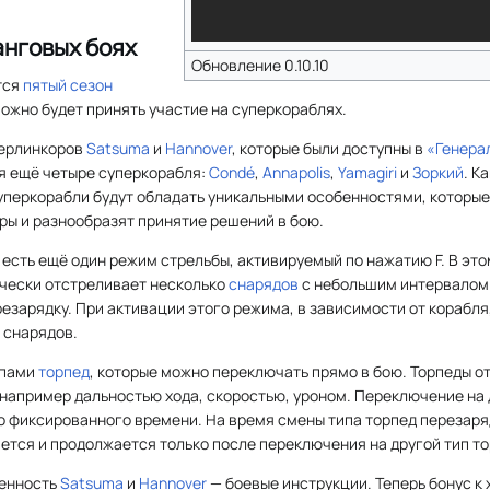
анговых боях
Обновление 0.10.10
тся
пятый сезон
можно будет принять участие на суперкораблях.
перлинкоров
Satsuma
и
Hannover
, которые были доступны в
«Генера
ся ещё четыре суперкорабля:
Condé
,
Annapolis
,
Yamagiri
и
Зоркий
. Ка
уперкорабли будут обладать уникальными особенностями, которые
ры и разнообразят принятие решений в бою.
есть ещё один режим стрельбы, активируемый по нажатию F. В эт
чески отстреливает несколько
снарядов
с небольшим интервалом 
резарядку. При активации этого режима, в зависимости от корабл
 снарядов.
ипами
торпед
, которые можно переключать прямо в бою. Торпеды 
например дальностью хода, скоростью, уроном. Переключение на 
о фиксированного времени. На время смены типа торпед перезаря
тся и продолжается только после переключения на другой тип то
бенность
Satsuma
и
Hannover
— боевые инструкции. Теперь бонус к