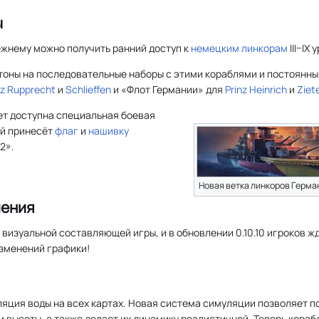
ы
режнему можно получить ранний доступ к
немецким
линкорам
III–IX 
оны на последовательные наборы с этими кораблями и постоянн
nz Rupprecht
и
Schlieffen
и «Флот Германии» для
Prinz Heinrich
и
Ziet
ет доступна специальная боевая
ой принесёт
флаг
и
нашивку
2».
Новая ветка линкоров Герма
шения
визуальной составляющей игры, и в обновлении 0.10.10 игроков ж
зменений графики!
яция воды на всех картах. Новая система симуляции позволяет п
 высоты, а также делает их динамику реалистичной. Теперь кораб