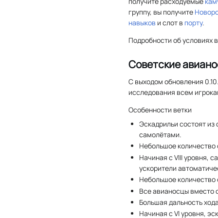
получите расходуемые
кам
группу, вы получите
Новор
навыков
и слот в
порту
.
Подробности об условиях в
Советские авиан
С выходом обновления 0.10
исследования всем игрока
Особенности ветки
Эскадрильи состоят из 
самолётами.
Небольшое количество 
Начиная с VIII уровня,
ускорители автоматичес
Небольшое количество о
Все авианосцы вместо 
Большая дальность хода
Начиная с VI уровня, э