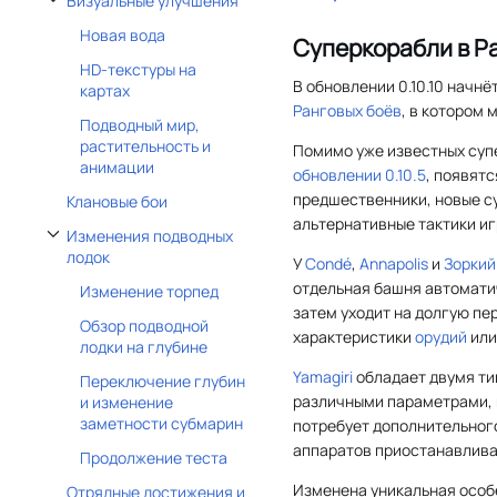
Визуальные улучшения
Отобразить/Скрыть подраздел Визуальные улучшения
Новая вода
Суперкорабли в Р
HD-текстуры на
В обновлении 0.10.10 начнё
картах
Ранговых боёв
, в котором 
Подводный мир,
растительность и
Помимо уже известных су
анимации
обновлении 0.10.5
, появят
предшественники, новые с
Клановые бои
альтернативные тактики иг
Изменения подводных
Отобразить/Скрыть подраздел Изменения подводных лодок
лодок
У
Condé
,
Annapolis
и
Зоркий
отдельная башня автомати
Изменение торпед
затем уходит на долгую пе
Обзор подводной
характеристики
орудий
или
лодки на глубине
Yamagiri
обладает двумя т
Переключение глубин
различными параметрами, 
и изменение
заметности субмарин
потребует дополнительног
аппаратов приостанавливае
Продолжение теста
Изменена уникальная осо
Отрядные достижения и