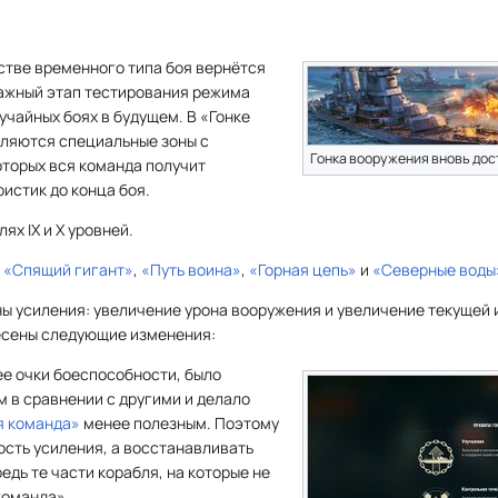
естве временного типа боя вернётся
важный этап тестирования режима
учайных боях в будущем. В «Гонке
вляются специальные зоны с
Гонка вооружения вновь дос
оторых вся команда получит
истик до конца боя.
лях IX и X уровней.
,
«Спящий гигант»
,
«Путь воина»
,
«Горная цепь»
и
«Северные воды
ны усиления: увеличение урона вооружения и увеличение текущей
есены следующие изменения:
е очки боеспособности, было
 в сравнении с другими и делало
я команда»
менее полезным. Поэтому
сть усиления, а восстанавливать
едь те части корабля, на которые не
команда».