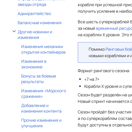
звезды отряда
корабля при успешной прис
получить усиление в наибо
Адмиралтейство
Все шесть суперкораблей б
Балансные изменения
за новый
временный ресур
Другие новинки и
на кораблях X уровня. Это
Отобразить/Скрыть подраздел Другие новинки и изменения
изменения
Изменения механики
Помимо
Ранговых бо
открытия контейнеров
новыми кораблями и и
Изменения в
экономике
Формат рангового сезона:
Бонусы за боевые
«7 на 7»
результаты
Корабли X уровня и супе
Изменения «Морского
Сезон будет разделён на ш
сражения»
Новый спринт начинается 
Добавление и
изменения контента
Сезон пройдёт без участи
а по суперкораблям состав
Прочие изменения и
будут доступны в отдельно
улучшения