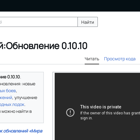
Найти
:Обновление 0.10.10
Читать
Просмотр кода
ие 0.10.10
.
новления: новые
ых боев
,
ужений
, улучшение
одных лодок
.
 можно найти в
к обновлений «Мира