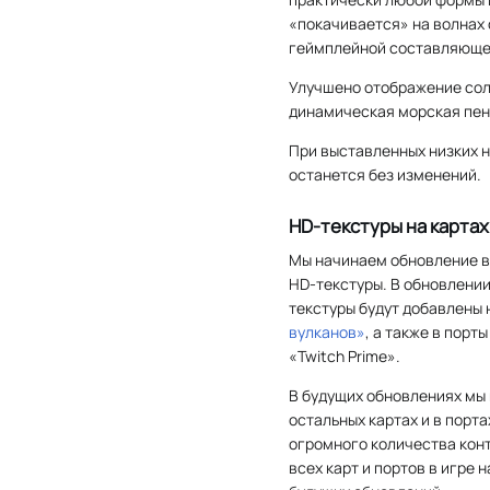
«покачивается» на волнах 
геймплейной составляюще
Улучшено отображение сол
динамическая морская пен
При выставленных низких 
останется без изменений.
HD-текстуры на картах
Мы начинаем обновление 
HD-текстуры. В обновлении
текстуры будут добавлены 
вулканов»
, а также в пор
«Twitch Prime».
В будущих обновлениях мы
остальных картах и в порт
огромного количества конт
всех карт и портов в игре