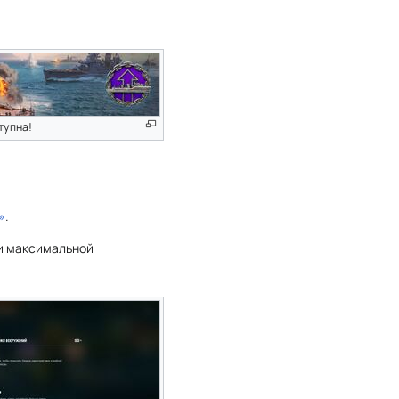
тупна!
»
.
 и максимальной