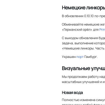
Немецкие линкор
В обновлении 0.10.10 по-п
Обменивайте немецкие жет
«Германский орёл» для
Pri
С выходом обновления буд
задача, выполнение котор
«Немецкие линкоры. Часть 
Украшен
порт
Гамбург.
Визуальные улуч
Мы продолжаем работу над 
масштабных улучшений и и
Новая вода
Полностью изменена симул
практически любой формы и