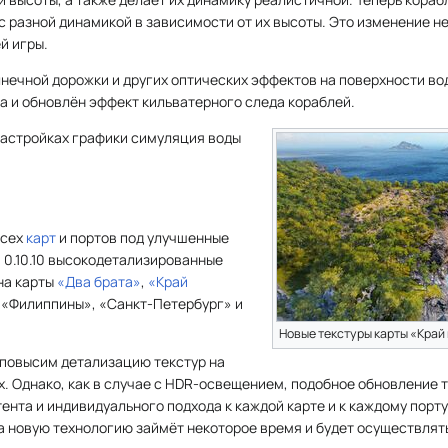
с разной динамикой в зависимости от их высоты. Это изменение не
й игры.
нечной дорожки и других оптических эффектов на поверхности во
а и обновлён эффект кильватерного следа кораблей.
настройках графики симуляция воды
всех
карт
и портов под улучшенные
 0.10.10 высокодетализированные
на карты
«Два брата»
,
«Край
ты «Филиппины», «Санкт-Петербург» и
Новые текстуры карты «Край
 повысим детализацию текстур на
ах. Однако, как в случае с HDR-освещением, подобное обновление 
ента и индивидуального подхода к каждой карте и к каждому порт
 на новую технологию займёт некоторое время и будет осуществля