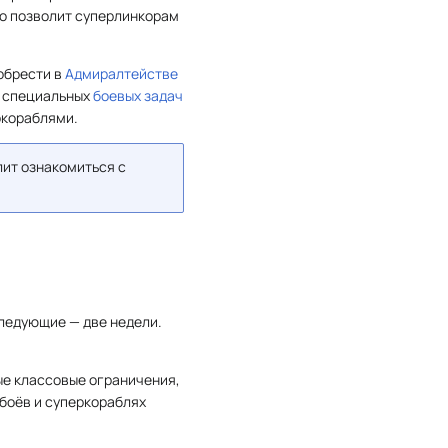
то позволит суперлинкорам
обрести в
Адмиралтействе
е специальных
боевых задач
ркораблями.
лит ознакомиться с
следующие — две недели.
ые классовые ограничения,
 боёв и суперкораблях