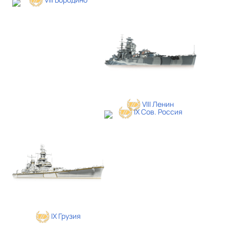
VIII Ленин
IX Сов. Россия
IX Грузия