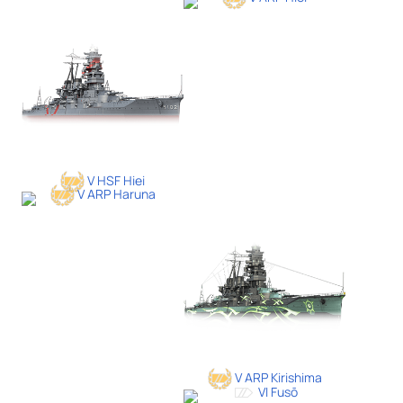
V HSF Hiei
V ARP Haruna
V ARP Kirishima
VI Fusō