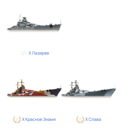
X Лазарев
X Красное Знамя
X Слава