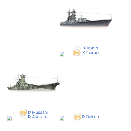
IX Izumo
IX Tsurugi
IX Musashi
IX Adatara
IX Daisen