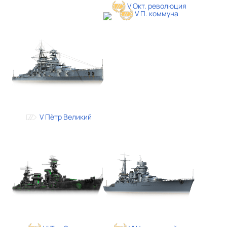
V Окт. революция
V П. коммуна
V Пётр Великий