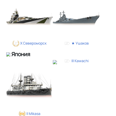
X Североморск
★ Ушаков
Япония
III Kawachi
II Mikasa