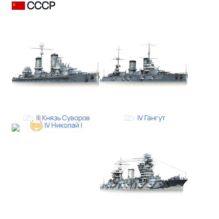
СССР
III Князь Суворов
IV Гангут
IV Николай I