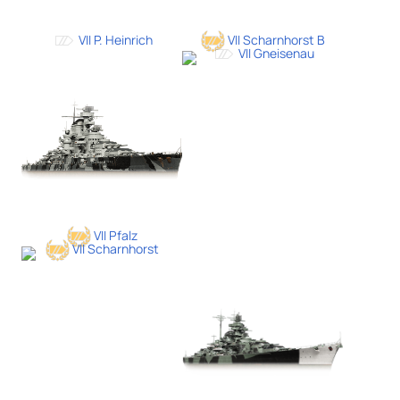
VII P. Heinrich
VII Scharnhorst B
VII Gneisenau
VII Pfalz
VII Scharnhorst