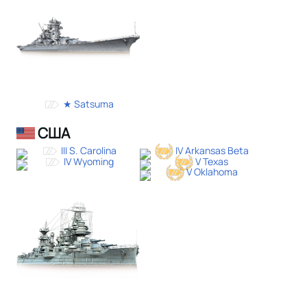
★ Satsuma
США
III S. Carolina
IV Arkansas Beta
IV Wyoming
V Texas
V Oklahoma