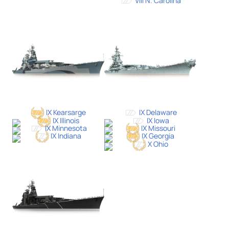
VIII N. Carolina
IX Kearsarge
IX Delaware
IX Illinois
IX Iowa
IX Minnesota
IX Missouri
IX Indiana
IX Georgia
X Ohio