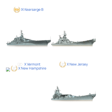
IX Kearsarge B
X Vermont
X New Jersey
X New Hampshire