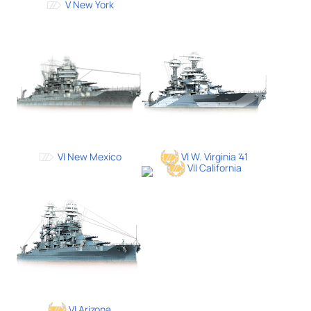
V New York
VI New Mexico
VI W. Virginia '41
VII California
VI Arizona