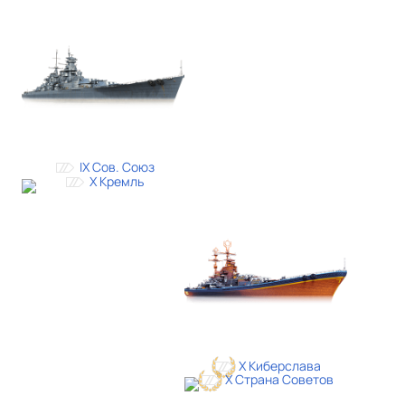
IX Сов. Союз
X Кремль
X Киберслава
X Страна Советов