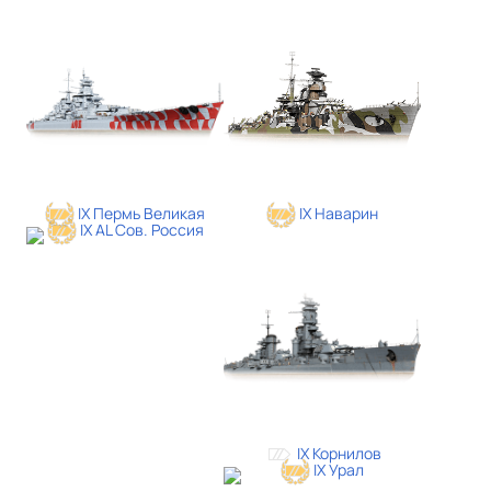
IX Пермь Великая
IX Наварин
IX AL Сов. Россия
IX Корнилов
IX Урал