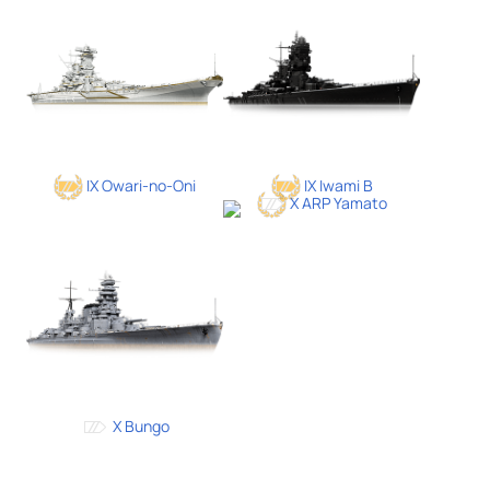
IX Owari-no-Oni
IX Iwami B
X ARP Yamato
X Bungo