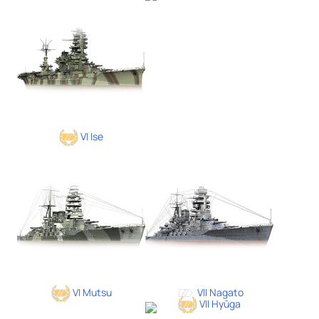
VI Ise
VI Mutsu
VII Nagato
VII Hyūga