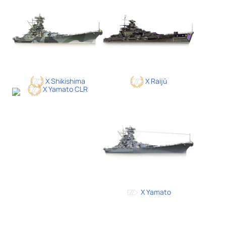
X Shikishima
X Raijū
X Yamato CLR
X Yamato