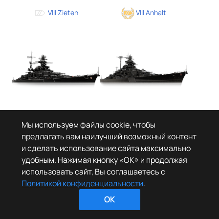
VIII Zieten
VIII Anhalt
VIII Brandenburg B
VIII Tirpitz B
Мы используем файлы cookie, чтобы
VIII Odin B
VIII Brandenburg
IX Pommern
IX F. der Grosse
предлагать вам наилучший возможный контент
IX P. Rupprecht
и сделать использование сайта максимально
удобным. Нажимая кнопку «OK» и продолжая
использовать сайт, Вы соглашаетесь с
Политикой конфиденциальности
.
OK