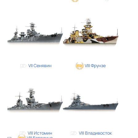
VII Сенявин
VIII Фрунзе
VIII Истомин
VIII Владивосток
VIII Бородино