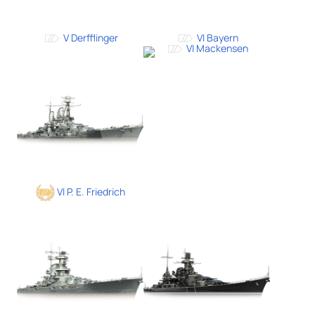
V Derfflinger
VI Bayern
VI Mackensen
VI P. E. Friedrich