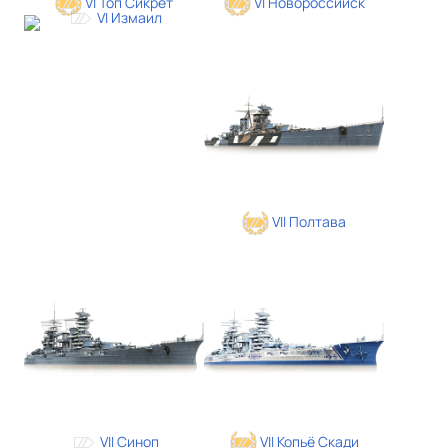
VI Топ Сикрет
VI Новороссийск
VI Измаил
VII Полтава
VII Синоп
VII Копьё Скади