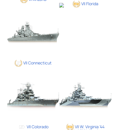
VII Florida
VII Connecticut
VII Colorado
VII W. Virginia '44