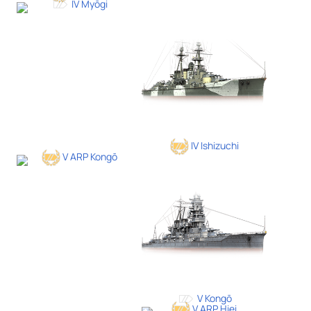
IV Myōgi
IV Ishizuchi
V ARP Kongō
V Kongō
V ARP Hiei