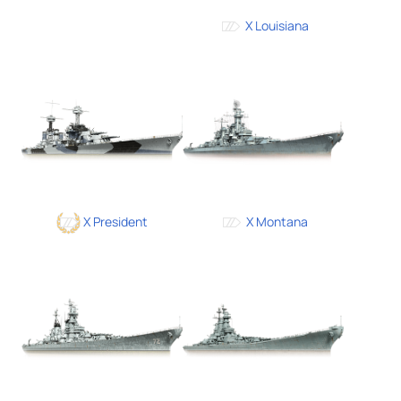
X Louisiana
X President
X Montana