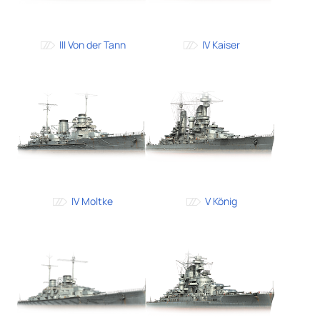
III Von der Tann
IV Kaiser
IV Moltke
V König