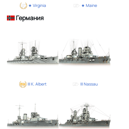
★ Virginia
★ Maine
Германия
III K. Albert
III Nassau