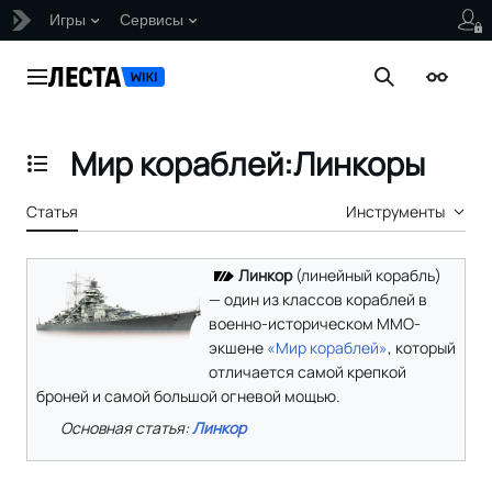
Игры
Сервисы
Перейти
к
Главное меню
Поиск
Внешни
содержанию
Мир кораблей:Линкоры
Отобразить/Скрыть содержание
Статья
Инструменты
Линкор
(линейный корабль)
— один из классов кораблей в
военно-историческом ММО-
экшене
«Мир кораблей»
, который
отличается самой крепкой
броней и самой большой огневой мощью.
Основная статья:
Линкор