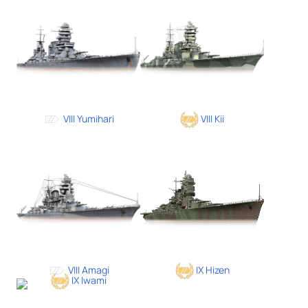
VIII Yumihari
VIII Kii
VIII Amagi
IX Hizen
IX Iwami