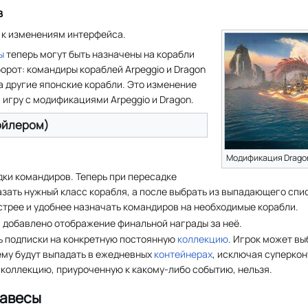
в
 к изменениям интерфейса.
ы
теперь могут быть назначены на корабли
орот: командиры кораблей Arpeggio и Dragon
а другие японские корабли. Это изменение
 игру с модификациями Arpeggio и Dragon.
ойлером)
Модификация Drago
ки командиров. Теперь при пересадке
зать нужный класс корабля, а после выбрать из выпадающего спи
стрее и удобнее назначать командиров на необходимые корабли.
и
добавлено отображение финальной награды за неё.
 подписки на конкретную постоянную
коллекцию
. Игрок может вы
ему будут выпадать в ежедневных
контейнерах
, исключая суперко
коллекцию, приуроченную к какому-либо событию, нельзя.
завесы