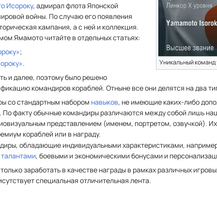
о Исороку
, адмирал флота Японской
мировой войны. По случаю его появления
орическая кампания, а с ней и коллекция.
амом Ямамото читайте в отдельных статьях:
ороку»
;
Уникальный команд
сороку»
.
ть и далее, поэтому было решено
фикацию командиров кораблей. Отныне все они делятся на два ти
ры со стандартным набором
навыков
, не имеющие каких-либо доп
. По факту обычные командиры различаются между собой лишь на
иовизуальным представлением (именем, портретом, озвучкой). Их
ремиум кораблей или в награду.
ндиры, обладающие индивидуальными характеристиками, наприме
,
талантами
, боевыми и экономическими бонусами и персонализац
 только заработать в качестве награды в рамках различных игровы
исутствует специальная отличительная лента.