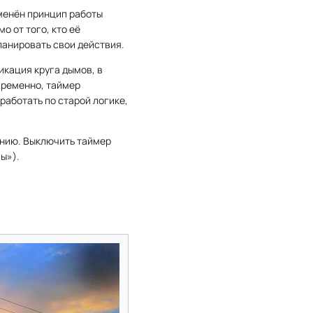
зменён принцип работы
о от того, кто её
ланировать свои действия.
икация круга дымов, в
временно, таймер
работать по старой логике,
анию. Выключить таймер
ы»).