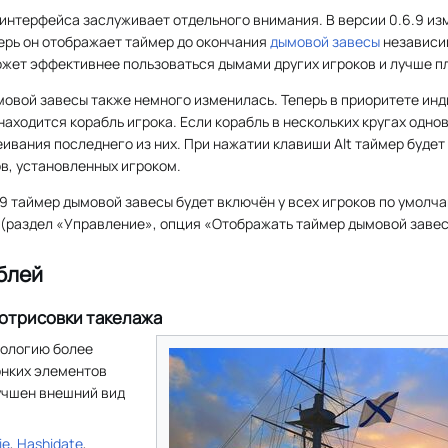
интерфейса заслуживает отдельного внимания. В версии 0.6.9 и
ерь он отображает таймер до окончания
дымовой завесы
независим
ожет эффективнее пользоваться дымами других игроков и лучше п
овой завесы также немного изменилась. Теперь в приоритете инд
аходится корабль игрока. Если корабль в нескольких кругах одно
ивания последнего из них. При нажатии клавиши Alt таймер будет 
в, установленных игроком.
9 таймер дымовой завесы будет включён у всех игроков по умолч
 (раздел «Управление», опция «Отображать таймер дымовой завес
блей
отрисовки такелажа
нологию более
онких элементов
лучшен внешний вид
ie
,
Hashidate
,