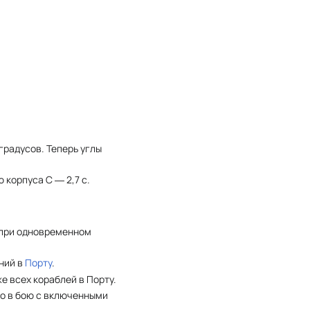
градусов. Теперь углы
 корпуса С ― 2,7 с.
 при одновременном
ний в
Порту
.
 всех кораблей в Порту.
бо в бою с включенными