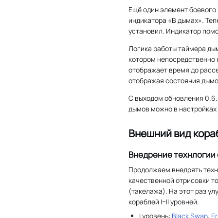
Ещё один элемент боевого 
индикатора «В дымах». Теп
установил. Индикатор пом
Логика работы таймера дым
котором непосредственно н
отображает время до рассе
отображая состояния дымо
С выходом обновления 0.6.
дымов можно в настройках
Внешний вид кора
Внедрение технлогии 
Продолжаем внедрять тех
качественной отрисовки т
(такелажа). На этот раз у
кораблей I–II уровней.
I уровень:
Black Swan
,
Er