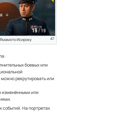
 Ямамото Исироку
па:
олнительных боевых или
циональной
 можно рекрутировать или
р изменёнными или
иями.
х событий. На портретах