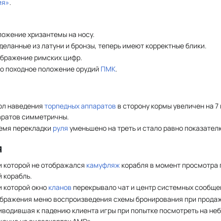
ия»
.
ложение хризантемы на носу.
деланные из латуни и бронзы, теперь имеют корректные блики.
ображение римских цифр.
но походное положение орудий
ПМК
.
гол наведения
торпедных аппаратов
в сторону кормы увеличен на 7 
аратов симметричны.
емя перекладки
руля
уменьшено на треть и стало равно показателю
я
и которой не отображался
камуфляж
корабля в момент просмотра
 корабль.
и которой окно
кланов
перекрывало чат и центр системных сообще
бражения меню воспроизведения схемы бронирования при продаже
иводившая к падению клиента игры при попытке посмотреть на не