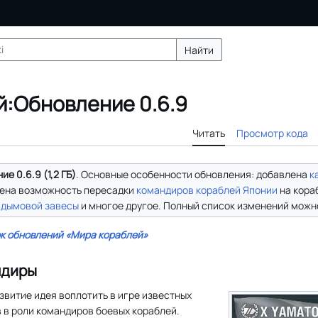
Найти
й:Обновление 0.6.9
Читать
Просмотр кода
е 0.6.9 (1,2 ГБ)
. Основные особенности обновления: добавлена
к
дена возможность пересадки
командиров кораблей
Японии
на кора
р
дымовой завесы
и многое другое. Полный список изменений можно
к обновлений «Мира кораблей»
ндиры
азвитие идея воплотить в игре известных
 в роли командиров боевых кораблей.