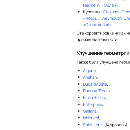
Hermelin
,
«Орлан»
.
II уровень:
Chikuma
,
Che
«Новик»
,
Weymouth
,
Um
«Сторожевой»
.
Эта корректировка никак н
производительности.
Улучшение геометрии
Также была улучшена геом
Algerie
,
Anshan
,
Duca d'Aosta
,
Duguay-Trouin
,
Emile Bertin
,
Enterprise
,
Gallant
,
Ishizuchi
,
Saint Louis
(IX уровень),