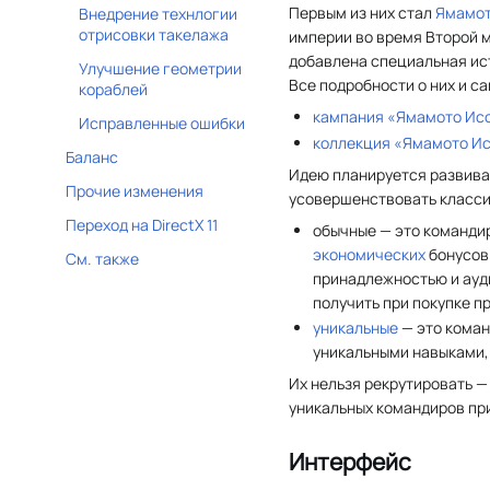
Первым из них стал
Ямамот
Внедрение технлогии
отрисовки такелажа
империи во время Второй 
добавлена специальная ист
Улучшение геометрии
Все подробности о них и с
кораблей
кампания «Ямамото Ис
Исправленные ошибки
коллекция «Ямамото И
Баланс
Идею планируется развива
Прочие изменения
усовершенствовать класси
Переход на DirectX 11
обычные — это команди
экономических
бонусов
См. также
принадлежностью и ауд
получить при покупке п
уникальные
— это кома
уникальными навыками
Их нельзя рекрутировать —
уникальных командиров пр
Интерфейс