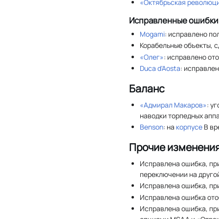
«Октябрьская революц
Исправленные ошибки
Mogami
: исправлено по
Корабельные объекты, с
«Олег»
: исправлено от
Duca d'Aosta
: исправле
Баланс
«Адмирал Макаров»
: у
наводки торпедных апп
Benson
: на
корпусе
B вр
Прочие изменени
Исправлена ошибка, пр
переключении на другой
Исправлена ошибка, пр
Исправлена ошибка ото
Исправлена ошибка, пр