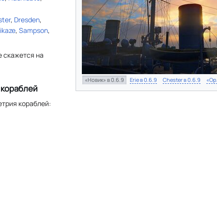
ster
,
Dresden
,
ikaze
,
Sampson
,
е скажется на
«Новик» в 0.6.9
Erie в 0.6.9
Chester в 0.6.9
«Ор
 кораблей
етрия кораблей: