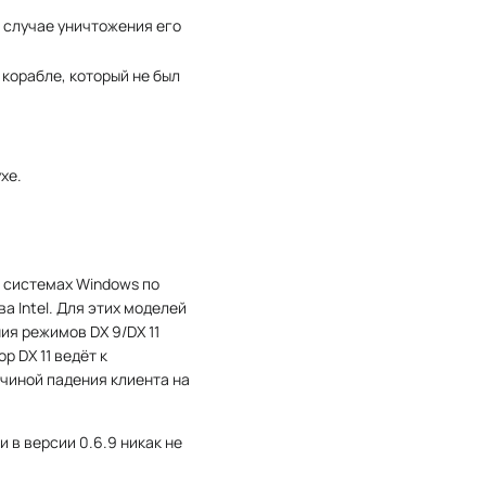
 случае уничтожения его
корабле, который не был
.
хе.
а системах Windows по
 Intel. Для этих моделей
ия режимов DX 9/DX 11
р DX 11 ведёт к
чиной падения клиента на
 в версии 0.6.9 никак не