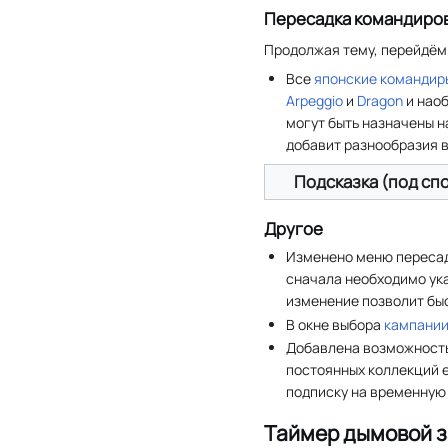
Пересадка командиро
Продолжая тему, перейдём
Все
японские
командир
Arpeggio
и
Dragon
и наоб
могут быть назначены н
добавит разнообразия в
Подсказка (под сп
Другое
Изменено меню пересад
сначала необходимо ука
изменение позволит бы
В окне выбора
кампани
Добавлена возможность
постоянных коллекций 
подписку на временную 
Таймер дымовой 