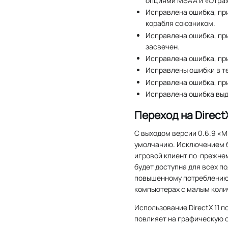
опциями MSAA и «Отраж
Исправлена ошибка, при
корабля союзником.
Исправлена ошибка, при
засвечен.
Исправлена ошибка, пр
Исправлены ошибки в т
Исправлена ошибка, пр
Исправлена ошибка выд
Переход на DirectX
С выходом версии 0.6.9 «М
умолчанию. Исключением б
игровой клиент по-прежнем
будет доступна для всех по
повышенному потреблению 
компьютерах с малым коли
Использование DirectX 11 п
повлияет на графическую 