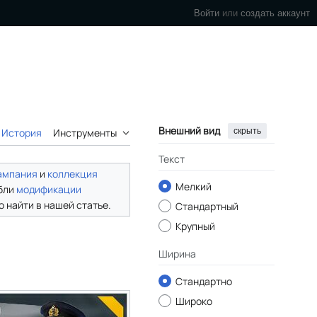
Войти
или
создать аккаунт
Внешний вид
скрыть
История
Инструменты
Текст
ампания
и
коллекция
Мелкий
бли
модификации
 найти в нашей статье.
Стандартный
Крупный
Ширина
Стандартно
Широко