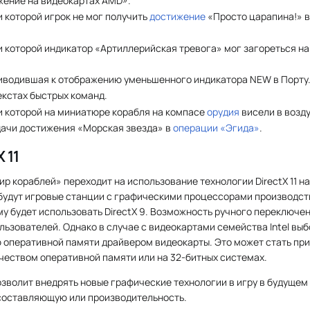
ение на видеокартах AMD».
 которой игрок не мог получить
достижение
«Просто царапина!» в
 которой индикатор «Артиллерийская тревога» мог загореться на 
иводившая к отображению уменьшенного индикатора NEW в Порту
екстах быстрых команд.
и которой на миниатюре корабля на компасе
орудия
висели в возду
ачи достижения «Морская звезда» в
операции «Эгида»
.
 11
ир кораблей» переходит на использование технологии DirectX 11 н
удут игровые станции с графическими процессорами производства
у будет использовать DirectX 9. Возможность ручного переключен
льзователей. Однако в случае с видеокартами семейства Intel выбо
оперативной памяти драйвером видеокарты. Это может стать при
чеством оперативной памяти или на 32-битных системах.
озволит внедрять новые графические технологии в игру в будущем и
составляющую или производительность.