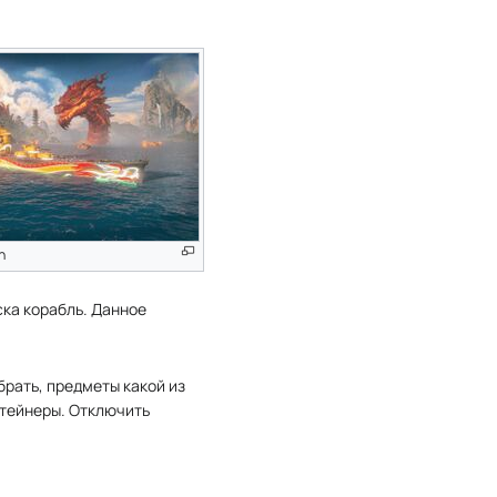
n
ска корабль. Данное
брать, предметы какой из
нтейнеры. Отключить