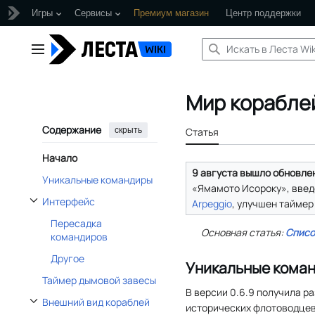
Игры
Сервисы
Премиум магазин
Центр поддержки
Перейти
к
Главное меню
содержанию
Мир корабле
Содержание
скрыть
Статья
Начало
9 августа вышло обновлени
Уникальные командиры
«Ямамото Исороку», вве
Интерфейс
Arpeggio
, улучшен тайме
Отобразить/Скрыть подраздел Интерфейс
Пересадка
Основная статья:
Списо
командиров
Другое
Уникальные кома
Таймер дымовой завесы
В версии 0.6.9 получила р
Внешний вид кораблей
исторических флотоводцев
Отобразить/Скрыть подраздел Внешний вид кораблей