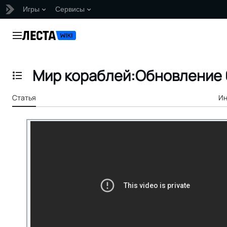
Игры
Сервисы
Перейти
к
Главное меню
содержанию
Мир кораблей:Обновление 0
Отобразить/Скрыть содержание
Статья
Ин