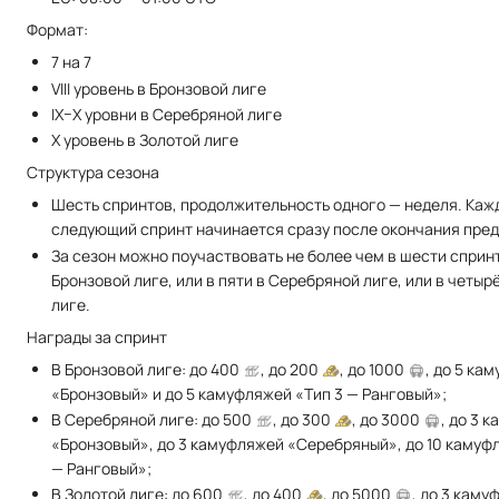
Формат:
7 на 7
VIII уровень в Бронзовой лиге
IX–X уровни в Серебряной лиге
X уровень в Золотой лиге
Структура сезона
Шесть спринтов, продолжительность одного — неделя. Каж
следующий спринт начинается сразу после окончания пре
За сезон можно поучаствовать не более чем в шести сприн
Бронзовой лиге, или в пяти в Серебряной лиге, или в четыр
лиге.
Награды за спринт
В Бронзовой лиге: до 400
, до 200
, до 1000
, до 5 ка
«Бронзовый» и до 5 камуфляжей «Тип 3 — Ранговый»;
В Серебряной лиге: до 500
, до 300
, до 3000
, до 3 
«Бронзовый», до 3 камуфляжей «Серебряный», до 10 камуф
— Ранговый»;
В Золотой лиге: до 600
, до 400
, до 5000
, до 3 кам