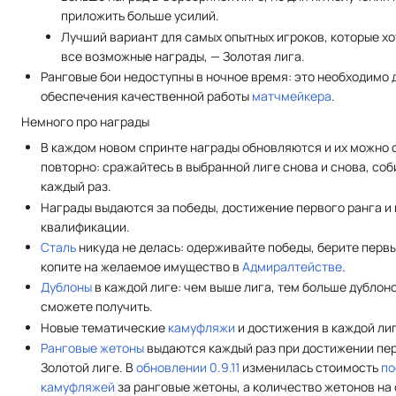
приложить больше усилий.
Лучший вариант для самых опытных игроков, которые хо
все возможные награды, — Золотая лига.
Ранговые бои недоступны в ночное время: это необходимо 
обеспечения качественной работы
матчмейкера
.
Немного про награды
В каждом новом спринте награды обновляются и их можно 
повторно: сражайтесь в выбранной лиге снова и снова, со
каждый раз.
Награды выдаются за победы, достижение первого ранга и
квалификации.
Сталь
никуда не делась: одерживайте победы, берите первы
копите на желаемое имущество в
Адмиралтействе
.
Дублоны
в каждой лиге: чем выше лига, тем больше дублон
сможете получить.
Новые тематические
камуфляжи
и достижения в каждой лиг
Ранговые жетоны
выдаются каждый раз при достижении пер
Золотой лиге. В
обновлении 0.9.11
изменилась стоимость
по
камуфляжей
за ранговые жетоны, а количество жетонов на