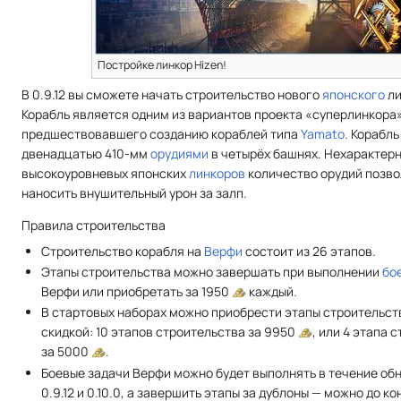
Постройке линкор Hizen!
В 0.9.12 вы сможете начать строительство нового
японского
ли
Корабль является одним из вариантов проекта «суперлинкора»
предшествовавшего созданию кораблей типа
Yamato
. Корабл
двенадцатью 410-мм
орудиями
в четырёх башнях. Нехарактерн
высокоуровневых японских
линкоров
количество орудий позво
наносить внушительный урон за залп.
Правила строительства
Строительство корабля на
Верфи
состоит из 26 этапов.
Этапы строительства можно завершать при выполнении
бо
Верфи или приобретать за 1950
каждый.
В стартовых наборах можно приобрести этапы строительст
скидкой: 10 этапов строительства за 9950
, или 4 этапа 
за 5000
.
Боевые задачи Верфи можно будет выполнять в течение об
0.9.12 и 0.10.0, а завершить этапы за дублоны — можно до конц