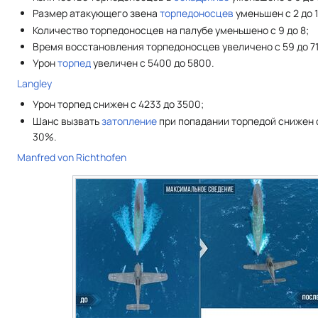
Размер атакующего звена
торпедоносцев
уменьшен с 2 до 1
Количество торпедоносцев на палубе уменьшено с 9 до 8;
Время восстановления торпедоносцев увеличено с 59 до 71
Урон
торпед
увеличен с 5400 до 5800.
Langley
Урон торпед снижен с 4233 до 3500;
Шанс вызвать
затопление
при попадании торпедой снижен 
30%.
Manfred von Richthofen