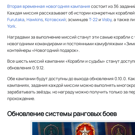
Вторая временная новогодняя кампания
состоит из 36 заданий
Каждая миссия рассказывает об истории конкретных кораблей
Furutaka
,
Hawkins
,
Котовский
; эсминцев
T-22
и
Visby
, а также л
York
.
Наградами за выполнение миссий станут эти самые корабли с
новогодними командирами и постоянными камуфляжами «Зимн
контейнеры «Новогодний подарок».
Все шесть миссий кампании «Корабли и судьбы» станут доступ
обновления 0.9.12.
Обе кампании будут доступны до выхода обновления 0.10.0. Как
кампаниях, задания каждой миссии можно выполнять многокра
зарабатывать звёзды, но награду можно получить только за пе
прохождение.
Обновление системы ранговых боев