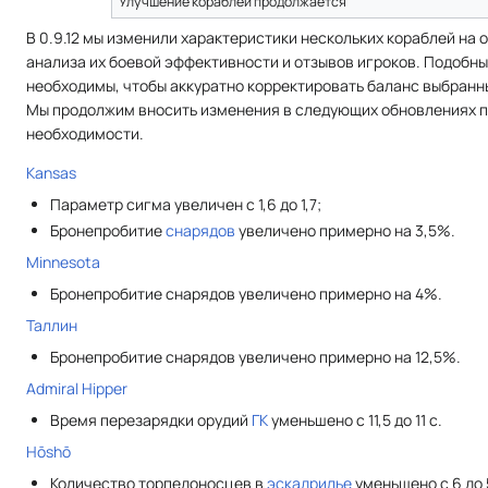
Улучшение кораблей продолжается
В 0.9.12 мы изменили характеристики нескольких кораблей на 
анализа их боевой эффективности и отзывов игроков. Подобны
необходимы, чтобы аккуратно корректировать баланс выбранн
Мы продолжим вносить изменения в следующих обновлениях 
необходимости.
Kansas
Параметр сигма увеличен с 1,6 до 1,7;
Бронепробитие
снарядов
увеличено примерно на 3,5%.
Minnesota
Бронепробитие снарядов увеличено примерно на 4%.
Таллин
Бронепробитие снарядов увеличено примерно на 12,5%.
Admiral Hipper
Время перезарядки орудий
ГК
уменьшено с 11,5 до 11 с.
Hōshō
Количество торпедоносцев в
эскадрилье
уменьшено с 6 до 