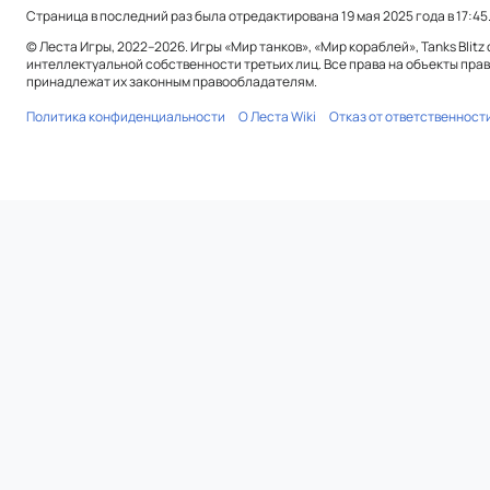
Страница в последний раз была отредактирована 19 мая 2025 года в 17:45
© Леста Игры, 2022–2026. Игры «Мир танков», «Мир кораблей», Tanks Blitz
интеллектуальной собственности третьих лиц. Все права на объекты прав
принадлежат их законным правообладателям.
Политика конфиденциальности
О Леста Wiki
Отказ от ответственност