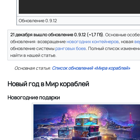
Обновление 0.9.12
21 декабря вышло обновление 0.9.12 (~1,7 Гб)
. Основные особ
обновления: возвращение
новогодних контейнеров
, новая
ве
обновление системы
ранговых боев
. Полный список изменен
найти в нашей статье.
Основная статья:
Список обновлений «Мира кораблей»
Новый год в Мир кораблей
Новогодние подарки