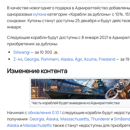
В качестве новогоднего подарка в Адмиралтейство добавлены
одноразовых
купона
категории «Корабли за дублоны» с 10%, 1
скидками. Купоны станут доступны 25 декабря и будут действов
января.
Следующие корабли будут доступны с 8 января 2021 в Адмирал
приобретения за дублоны:
Siliwangi
— за 10 300
.
Z-44
,
Georgia
,
Pommern
,
Alaska
,
Ägir
,
Azuma
,
Friesland
— за 1
Изменение контента
Часть кораблей будет выведена из Адмиралтейства
Начиная с
обновления 0.10.1
следующие корабли будут недосту
получения:
Georgia
,
Alaska
,
Massachusetts
,
Thunderer
и
Smålan
Alaska
и
Massachusetts
также станут недоступны для приобрет