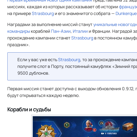
миссиях, каждая из которых рассказывает об истории
француз
на примере
Strasbourg
и его знаменитого собрата —
Dunkerque
Наградами за выполнение миссий станут
уникальные новогод
командиры
кораблей
Пан-Азии
,
Италии
и Франции. Наградой з
прохождение кампании станет
Strasbourg
в постоянном камуф
праздник».
Если у вас уже есть
Strasbourg
, то за прохождение кампан
получите слот в Порту, постоянный камуфляж «Зимний пр
9500 дублонов.
Первая миссия станет доступна с выходом обновления 0.9.12
будут открываться каждую неделю.
Корабли и судьбы