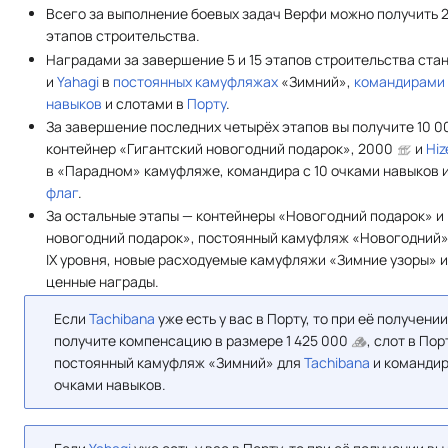
Всего за выполнение боевых задач Верфи можно получить 2
этапов строительства.
Наградами за завершение 5 и 15 этапов строительства ста
и
Yahagi
в
постоянных камуфляжах
«Зимний»,
командирами
навыков
и слотами в
Порту
.
За завершение последних четырёх этапов вы получите 10 
контейнер «Гигантский новогодний подарок», 2000
и
Hiz
в «Парадном» камуфляже, командира с 10 очками навыков 
флаг
.
За остальные этапы — контейнеры «Новогодний подарок» и
новогодний подарок», постоянный камуфляж «Новогодний»
IX уровня, новые расходуемые камуфляжи «Зимние узоры» и
ценные награды.
Если
Tachibana
уже есть у вас в Порту, то при её получении
получите компенсацию в размере 1 425 000
, слот в Пор
постоянный камуфляж «Зимний» для
Tachibana
и командир
очками навыков.