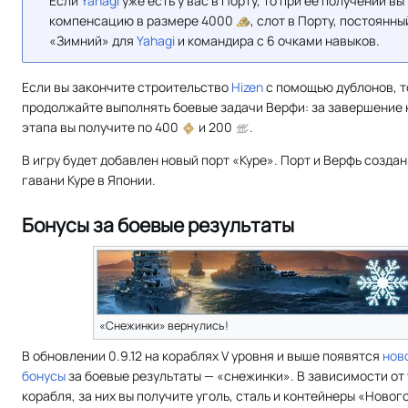
Если
Yahagi
уже есть у вас в Порту, то при её получении вы
компенсацию в размере 4000
, слот в Порту, постоянн
«Зимний» для
Yahagi
и командира с 6 очками навыков.
Если вы закончите строительство
Hizen
с помощью дублонов, т
продолжайте выполнять боевые задачи Верфи: за завершение
этапа вы получите по 400
и 200
.
В игру будет добавлен новый порт «Куре». Порт и Верфь созда
гавани Куре в Японии.
Бонусы за боевые результаты
«Снежинки» вернулись!
В обновлении 0.9.12 на кораблях V уровня и выше появятся
нов
бонусы
за боевые результаты — «снежинки». В зависимости от
корабля, за них вы получите уголь, сталь и контейнеры «Новог