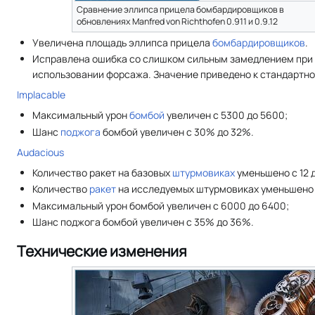
Сравнение эллипса прицела бомбардировщиков в
обновлениях Manfred von Richthofen 0.911 и 0.9.12
Увеличена площадь эллипса прицела
бомбардировщиков
.
Исправлена ошибка со слишком сильным замедлением при
использовании форсажа. Значение приведено к стандартно
Implacable
Максимальный урон
бомбой
увеличен с 5300 до 5600;
Шанс
поджога
бомбой увеличен с 30% до 32%.
Audacious
Количество ракет на базовых
штурмовиках
уменьшено с 12 д
Количество
ракет
на исследуемых штурмовиках уменьшено с 
Максимальный урон бомбой увеличен с 6000 до 6400;
Шанс поджога бомбой увеличен с 35% до 36%.
Технические изменения