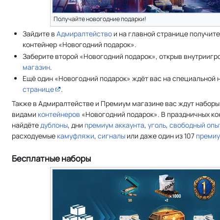
Получайте новогодние подарки!
Зайдите в
Адмиралтейство
и на главной странице получит
контейнер «Новогодний подарок».
Заберите второй «Новогодний подарок», открыв внутрииг
магазин
.
Ещё один «Новогодний подарок» ждёт вас на специальной 
странице
.
Также в Адмиралтействе и Премиум магазине вас ждут наборы
видами
контейнеров
«Новогодний подарок». В праздничных ко
найдёте
дублоны
, дни
премиум аккаунта
,
уголь
,
свободный опы
расходуемые
камуфляжи
,
сигналы
или даже один из 107
премиу
Бесплатные наборы