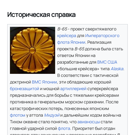
Историческая справка
B-65
- проект сверхтяжелого
крейсера
для
Императорского
флота Японии
. Реализация
проекта
В-65
должна была стать
ответом Японии на
разработанные для
ВМС США
«большие крейсера» типа
Alaska
.
В соответствии с тактической
доктриной
ВМС Японии
, эти обладающие хорошей
бронезащитой
и мощной
артиллерией
суперкрейсера
предназначались для борьбы с тяжелыми крейсерами
противника в генеральном морском сражении. После
катастрофических потерь, понесенных японским
флотом
у аттола
Мидуэй
и дальнейшим ходом войны на
Тихом океане стало понятно, что
авианосцы
стали
главной ударной силой
флота
. Приоритет был отдан
строительству авианосцев и программа разработки
B-