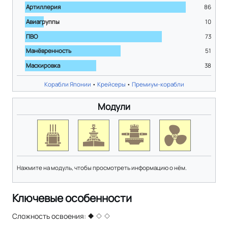
Артиллерия
86
Авиагруппы
10
ПВО
73
Манёвренность
51
Маскировка
38
Корабли Японии
•
Крейсеры
•
Премиум-корабли
Модули
Нажмите на модуль, чтобы просмотреть информацию о нём.
Ключевые особенности
Сложность освоения: