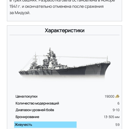
1941 г. и окончательно отменена после сражения
за Мидуэй.
Характеристики
Цена покупки
19000
Количество модернизаций
6
Диапазон уровней боёв
9-10
Бронирование
13-305
мм
Живучесть
59