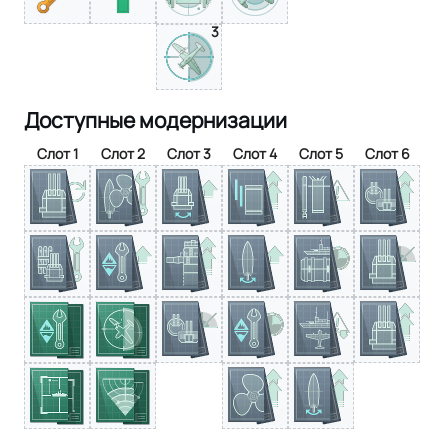
3
Доступные модернизации
Слот 1
Слот 2
Слот 3
Слот 4
Слот 5
Слот 6