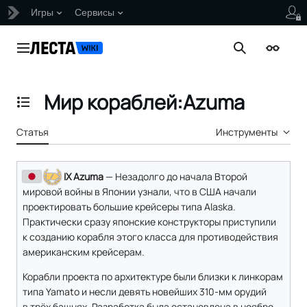
Игры
Сервисы
Перейти
к
Главное меню
Поиск
Внешни
содержанию
Мир кораблей:Azuma
Отобразить/Скрыть содержание
Статья
Инструменты
IX Azuma
— Незадолго до начала Второй
мировой войны в Японии узнали, что в США начали
проектировать большие крейсеры типа Alaska.
Практически сразу японские конструкторы приступили
к созданию корабля этого класса для противодействия
американским крейсерам.
Корабли проекта по архитектуре были близки к линкорам
типа Yamato и несли девять новейших 310-мм орудий
в трёх башнях. Разработка была остановлена в ноябре