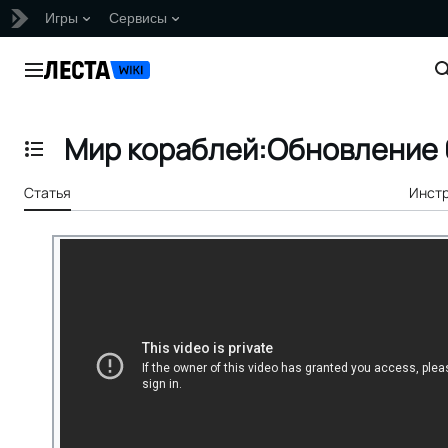
Игры
Сервисы
Перейти
к
Главное меню
содержанию
Мир кораблей:Обновление 0
Отобразить/Скрыть содержание
Статья
Инст