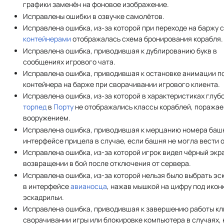
графики заменён на фоновое изображение.
Исправлены ошибки в озвучке самолётов.
Исправлена ошибка, из-за которой при переходе на баржу 
контейнерами
отображалась схема бронирования корабля.
Исправлена ошибка, приводившая к дублированию букв в
сообщениях игрового чата.
Исправлена ошибка, приводившая к остановке анимации п
контейнера на барже при сворачивании игрового клиента.
Исправлена ошибка, из-за которой в характеристиках глуб
торпед
в
Порту
не отображались классы кораблей, поража
вооружением.
Исправлена ошибка, приводившая к мерцанию номера баш
интерфейсе прицела в случае, если башня не могла вести о
Исправлена ошибка, из-за которой игрок видел чёрный экр
возвращении в бой после отключения от сервера.
Исправлена ошибка, из-за которой нельзя было выбрать э
в интерфейсе
авианосца
, нажав мышкой на цифру под икон
эскадрильи.
Исправлена ошибка, приводившая к завершению работы кл
сворачивании игры или блокировке компьютера в случаях, 