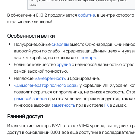
ним!
В обновлении 0.10.2 продолжается
событие
, в центре которого
итальянские линкоры!
Особенности ветки
Полубронебойные
снаряды
вместо ОФ-снарядов. Они нано
высокий урон по слабо- и среднезащищённым целям и уяз
частям корабля, но не вызывают
пожары
.
Большое количество
орудий
с невысокой дальностью стрел
самой высокой точностью.
Неплохие
манёвренность
и бронирование.
«Дымогенератор полного хода»
у кораблей VIII–X уровня, к
позволит скрыться от противника, не снижая скорость. Стр
дымовой завесы
при отступлении не рекомендуется, так как
линкоров высокая
заметность
при выстреле
ГК
в дымах.
Ранний доступ
Итальянские линкоры IV-VI, а также VIII-IX уровня, вышедшие в 
доступ в обновлении 0.10.1, всё ещё доступны в последователь