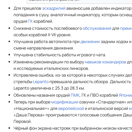
Для прицелов
эскадрилий
авианосцев добавлен индикатор
попадания в сушу, аналогичный индикатору, которым осна
орудия
ГК
кораблей.
Снижена стоимость послебоевого
обслуживания
для
прем
особых кораблей II-VII уровня.
Улучшена работа автопилота при
движении
задним ходом и
смене направления движения.
Улучшена стабильность работы игрового чата.
Изменены рекомендации по выбору
навыков
командиров
д
и исследуемых итальянских линкоров.
Исправлена ошибка, из-за которой в некоторых случаях да
стрельбы
Lepanto
превышала дальность обзора. Дальность
Lepanto увеличена с 25.3 до 28.3 км.
Обновлены названия орудий
ПМК
, ГК и ПВО кораблей
Япони
Теперь при выборе
модификации
озвучки «Стандартная» и
«Национальная+» для
европейской
и итальянской версий
к
«Даша Перова» проигрываются голосовые сообщения Даш
Перовой.
Чёрный фон экрана настроек при выбранном низком качест