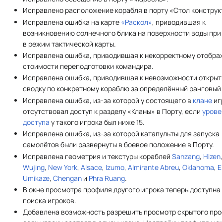
Исправлено расположение корабля в порту «Стол конструк
Исправлена ошибка на карте
«Раскол»
, приводившая к
возникновению солнечного блика на поверхности воды при
в режим тактической карты.
Исправлена ошибка, приводившая к некорректному отобр
стоимости переподготовки командира.
Исправлена ошибка, приводившая к невозможности открыт
сводку по конкретному кораблю за определённый ранговый
Исправлена ошибка, из-за которой у состоящего в
клане
иг
отсутствовал доступ к разделу «Кланы» в Порту, если
урове
доступа
у такого игрока был ниже 15.
Исправлена ошибка, из-за которой катапульты для запуска
самолётов были развернуты в боевое положение в Порту.
Исправлена геометрия и текстуры кораблей
Sanzang
,
Hizen
Wujing
,
New York
,
Alsace
,
Izumo
,
Almirante Abreu
,
Oklahoma
,
E
Umikaze
,
Chengan
и
Phra Ruang
.
В окне просмотра профиля другого игрока теперь доступна
поиска игроков.
Добавлена возможность разрешить просмотр скрытого про