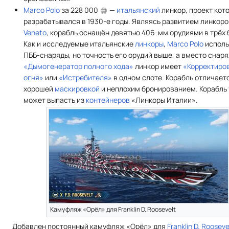
Marco Polo
за 228 000
—
итальянский
линкор, проект кот
разрабатывался в 1930-е годы. Являясь развитием линкор
Veneto
, корабль оснащён девятью 406-мм орудиями в трёх 
Как и исследуемые итальянские
линкоры
,
Marco Polo
исполь
ПББ-снаряды, но точность его орудий выше, а вместо снар
«Дымогенератор полного хода»
линкор имеет
«Корректиро
огня»
или
«Истребителя»
в одном слоте. Корабль отличает
хорошей
маскировкой
и неплохим бронированием. Корабль
может выпасть из
контейнеров
«Линкоры Италии».
Камуфляж «Орёл» для Franklin D. Roosevelt
Добавлен постоянный камуфляж «Орёл» для
Franklin D. Rooseve