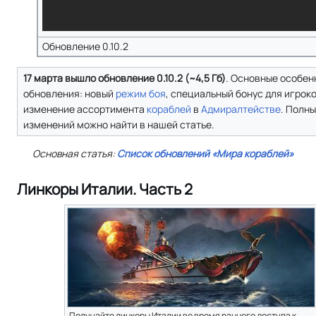
Обновление 0.10.2
17 марта вышло обновление 0.10.2 (~4,5 Гб)
. Основные особен
обновления: новый
режим боя
, специальный бонус для игрок
изменение ассортимента
кораблей
в
Адмиралтействе
. Полн
изменений можно найти в нашей статье.
Основная статья:
Список обновлений «Мира кораблей»
Линкоры Италии. Часть 2
Получайте линкоры Италии во время раннего доступа к