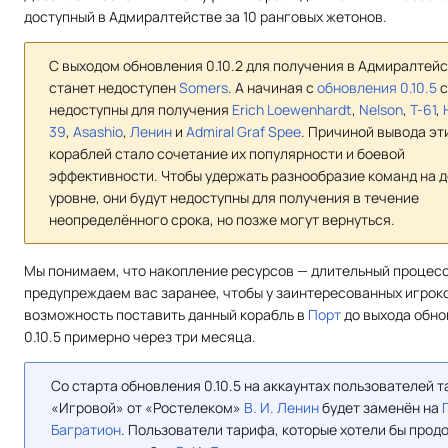
доступный в Адмиралтействе за 10 ранговых жетонов.
С выходом обновления 0.10.2 для получения в Адмиралтей
станет недоступен
Somers
. А начиная с
обновления 0.10.5
с
недоступны для получения
Erich Loewenhardt
,
Nelson
,
T-61
,
39
,
Asashio
,
Ленин
и
Admiral Graf Spee
. Причиной вывода эт
кораблей стало сочетание их популярности и боевой
эффективности. Чтобы удержать разнообразие команд на 
уровне, они будут недоступны для получения в течение
неопределённого срока, но позже могут вернуться.
Мы понимаем, что накопление ресурсов — длительный процесс
предупреждаем вас заранее, чтобы у заинтересованных игрок
возможность поставить данный корабль в
Порт
до выхода обн
0.10.5 примерно через три месяца.
Со старта обновления 0.10.5 на аккаунтах пользователей 
«Игровой» от «Ростелеком»
В. И. Ленин
будет заменён на
Багратион
. Пользователи тарифа, которые хотели бы прод