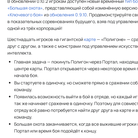
В обновлении 0.10.2 игрокам доступен новый временный
тип бо
«Большая охота»
, представляющий собой изменённую версию
«Ключевого боя»
из
обновления 0.9.10
. Продемонстрируйте св
в показательных соревнованиях будущего, взяв под управлени
одной из трёх корпораций!
Шестнадцать игроков на гигантской
карте
— «Полигоне» — ср
друг с другом, а также с монстрами под управлением искусст
интеллекта.
Главная задача — покинуть Полигон через Портал, находящ
центре карты. Портал открывается через некоторое время 
начала боя.
Вы стартуете в одиночку, но сможете прямо в сражении со
команду.
Появилась возможность выйти в бой в отряде, но каждый иг
так же начинает сражение в одиночку. Поэтому для совмес
отряду всё равно потребуется найти друг друга на карте и 
команду.
Большая охота заканчивается, когда все выжившие игроки 
Портал или время боя подойдёт к концу.