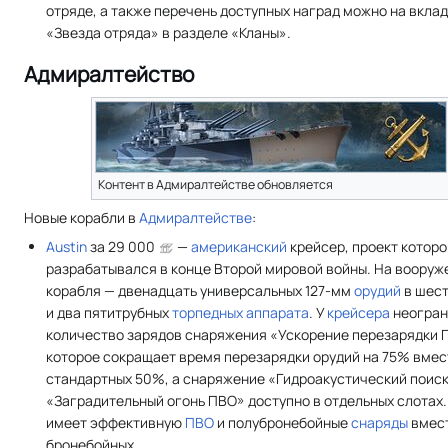
отряде, а также перечень доступных наград можно на вкла
«Звезда отряда» в разделе «Кланы».
Адмиралтейство
Контент в Адмиралтействе обновляется
Новые корабли в
Адмиралтействе
:
Austin
за 29 000
—
американский
крейсер, проект которо
разрабатывался в конце Второй мировой войны. На вооруж
корабля — двенадцать универсальных 127-мм
орудий
в шес
и два пятитрубных
торпедных аппарата
. У
крейсера
неогран
количество зарядов снаряжения «Ускорение перезарядки Г
которое сокращает время перезарядки орудий на 75% вмес
стандартных 50%, а снаряжение «Гидроакустический поиск
«Заградительный огонь ПВО» доступно в отдельных слотах.
имеет эффективную
ПВО
и полубронебойные
снаряды
вмес
бронебойных.