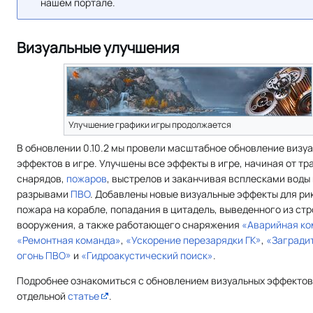
нашем портале.
Визуальные улучшения
Улучшение графики игры продолжается
В обновлении 0.10.2 мы провели масштабное обновление визу
эффектов в игре. Улучшены все эффекты в игре, начиная от тр
снарядов,
пожаров
, выстрелов и заканчивая всплесками воды 
разрывами
ПВО
. Добавлены новые визуальные эффекты для ри
пожара на корабле, попадания в цитадель, выведенного из стр
вооружения, а также работающего снаряжения
«Аварийная ко
«Ремонтная команда»
,
«Ускорение перезарядки ГК»
,
«Загради
огонь ПВО»
и
«Гидроакустический поиск»
.
Подробнее ознакомиться с обновлением визуальных эффектов
отдельной
статье
.