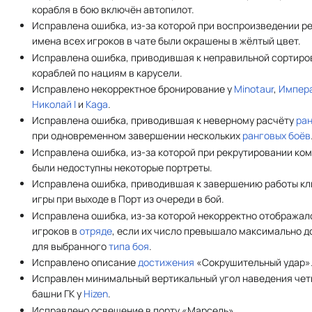
корабля в бою включён автопилот.
Исправлена ошибка, из-за которой при воспроизведении р
имена всех игроков в чате были окрашены в жёлтый цвет.
Исправлена ошибка, приводившая к неправильной сортиро
кораблей по нациям в карусели.
Исправлено некорректное бронирование у
Minotaur
,
Импер
Николай I
и
Kaga
.
Исправлена ошибка, приводившая к неверному расчёту
ра
при одновременном завершении нескольких
ранговых боёв
Исправлена ошибка, из-за которой при рекрутировании ко
были недоступны некоторые портреты.
Исправлена ошибка, приводившая к завершению работы кл
игры при выходе в Порт из очереди в бой.
Исправлена ошибка, из-за которой некорректно отображал
игроков в
отряде
, если их число превышало максимально 
для выбранного
типа боя
.
Исправлено описание
достижения
«Сокрушительный удар»
Исправлен минимальный вертикальный угол наведения чет
башни ГК у
Hizen
.
Исправлено освещение в порту «Марсель».