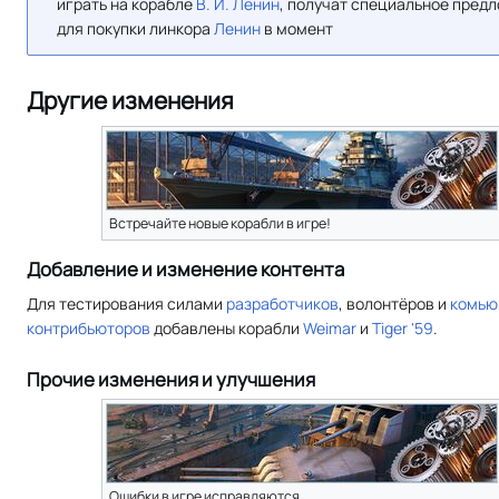
играть на корабле
В. И. Ленин
, получат специальное пред
для покупки линкора
Ленин
в момент
Другие изменения
Встречайте новые корабли в игре!
Добавление и изменение контента
Для тестирования силами
разработчиков
, волонтёров и
комью
контрибьюторов
добавлены корабли
Weimar
и
Tiger '59
.
Прочие изменения и улучшения
Ошибки в игре исправляются