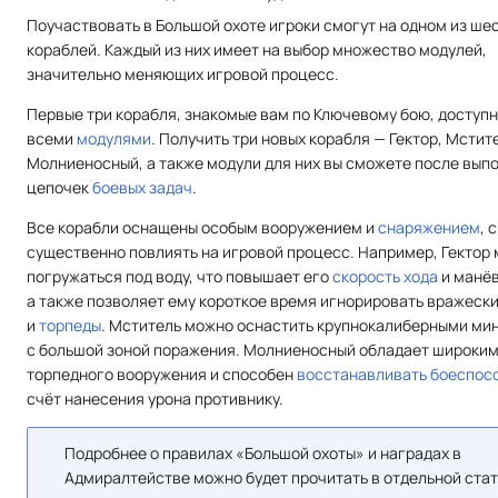
Поучаствовать в Большой охоте игроки смогут на одном из ше
кораблей. Каждый из них имеет на выбор множество модулей,
значительно меняющих игровой процесс.
Первые три корабля, знакомые вам по Ключевому бою, доступн
всеми
модулями
. Получить три новых корабля — Гектор, Мстит
Молниеносный, а также модули для них вы сможете после вып
цепочек
боевых задач
.
Все корабли оснащены особым вооружением и
снаряжением
, 
существенно повлиять на игровой процесс. Например, Гектор
погружаться под воду, что повышает его
скорость хода
и манёв
а также позволяет ему короткое время игнорировать вражеск
и
торпеды
. Мститель можно оснастить крупнокалиберными м
с большой зоной поражения. Молниеносный обладает широки
торпедного вооружения и способен
восстанавливать боеспос
счёт нанесения урона противнику.
Подробнее о правилах «Большой охоты» и наградах в
Адмиралтействе можно будет прочитать в отдельной стат