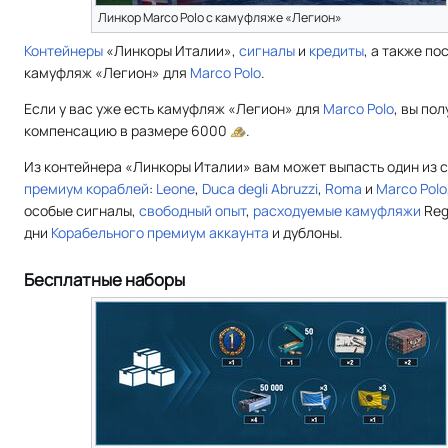
Линкор Marсo Polo с камуфляже «Легион»
Контейнеры
«Линкоры Италии»,
сигналы
и
кредиты
, а также п
камуфляж «Легион» для
Marco Polo
.
Если у вас уже есть камуфляж «Легион» для
Marco Polo
, вы по
компенсацию в размере 6000
.
Из контейнера «Линкоры Италии» вам может выпасть один из
премиум кораблей
:
Leone
,
Duca degli Abruzzi
,
Roma
и
Marco Polo
особые сигналы,
свободный опыт
,
расходуемые камуфляжи
Reg
дни
Корабельного премиум аккаунта
и дублоны.
Бесплатные наборы