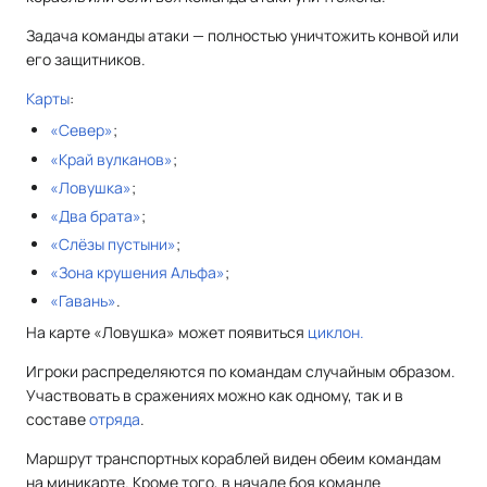
Задача команды атаки — полностью уничтожить конвой или
его защитников.
Карты
:
«Север»
;
«Край вулканов»
;
«Ловушка»
;
«Два брата»
;
«Слёзы пустыни»
;
«Зона крушения Альфа»
;
«Гавань»
.
На карте «Ловушка» может появиться
циклон.
Игроки распределяются по командам случайным образом.
Участвовать в сражениях можно как одному, так и в
составе
отряда
.
Маршрут транспортных кораблей виден обеим командам
на миникарте. Кроме того, в начале боя команде