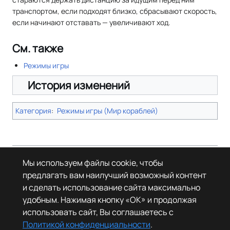
транспортом, если подходят близко, сбрасывают скорость,
если начинают отставать — увеличивают ход.
См. также
Режимы игры
История изменений
Категория
:
Режимы игры (Мир кораблей)
Страница в последний раз была отредактирована 6 октября 2025
Мы используем файлы cookie, чтобы
года в 18:10.
предлагать вам наилучший возможный контент
© Леста Игры, 2022–2026. Игры «Мир танков», «Мир кораблей», Tanks
и сделать использование сайта максимально
Blitz основаны на интеллектуальной собственности третьих лиц. Все
права на объекты прав третьих лиц принадлежат их законным
удобным. Нажимая кнопку «OK» и продолжая
правообладателям.
использовать сайт, Вы соглашаетесь с
Политика конфиденциальности
О Леста Wiki
Политикой конфиденциальности
.