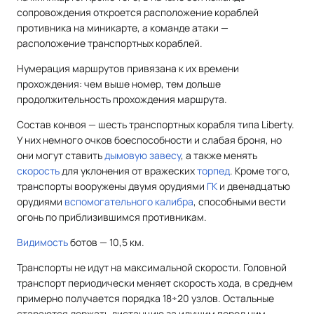
сопровождения откроется расположение кораблей
противника на миникарте, а команде атаки —
расположение транспортных кораблей.
Нумерация маршрутов привязана к их времени
прохождения: чем выше номер, тем дольше
продолжительность прохождения маршрута.
Состав конвоя — шесть транспортных корабля типа Liberty.
У них немного очков боеспособности и слабая броня, но
они могут ставить
дымовую завесу
, а также менять
скорость
для уклонения от вражеских
торпед
. Кроме того,
транспорты вооружены двумя орудиями
ГК
и двенадцатью
орудиями
вспомогательного калибра
, способными вести
огонь по приблизившимся противникам.
Видимость
ботов — 10,5 км.
Транспорты не идут на максимальной скорости. Головной
транспорт периодически меняет скорость хода, в среднем
примерно получается порядка 18÷20 узлов. Остальные
стараются держать дистанцию за идущим перед ним