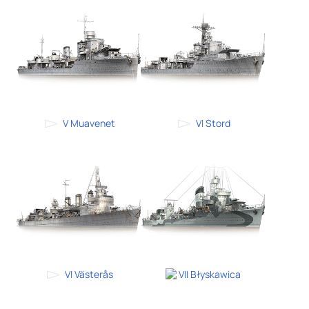
V Muavenet
VI Stord
VI Västerås
VII Błyskawica