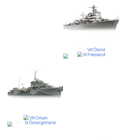
VIII Öland
IX Friesland
VIII Orkan
IX Östergötland