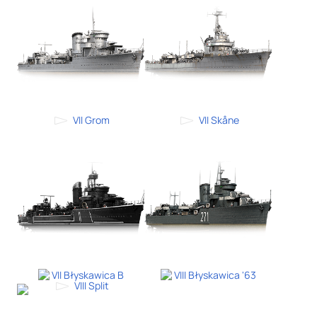
VII Grom
VII Skåne
VII Błyskawica B
VIII Błyskawica '63
VIII Split