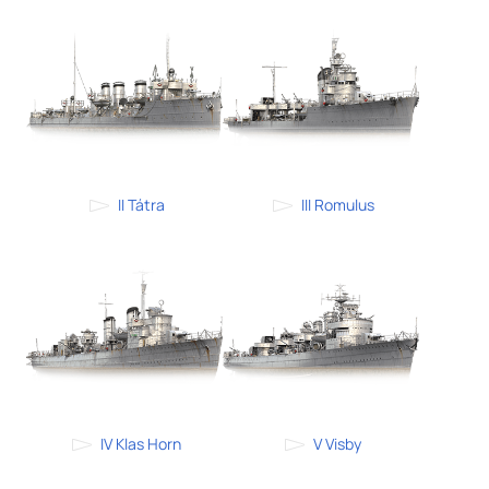
II Tátra
III Romulus
IV Klas Horn
V Visby