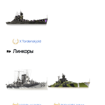
X Tordenskjold
Линкоры