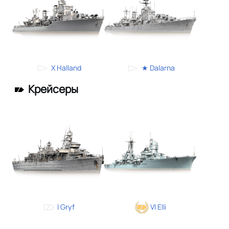
X Halland
★ Dalarna
Крейсеры
I Gryf
VI Elli