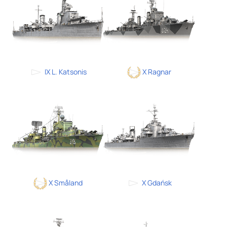
IX L. Katsonis
X Ragnar
X Småland
X Gdańsk