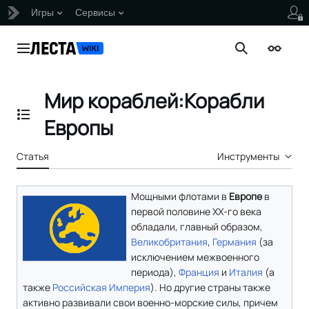
Игры
Сервисы
Перейти
к
Главное меню
Поиск
Внешни
содержанию
Мир кораблей:Корабли
Отобразить/Скрыть содержание
Европы
Статья
Инструменты
Мощными флотами в
Европе
в
первой половине ХХ-го века
обладали, главный образом,
Великобритания
,
Германия
(за
исключением межвоенного
периода),
Франция
и
Италия
(а
также
Российская Империя
). Но другие страны также
активно развивали свои военно-морские силы, причем