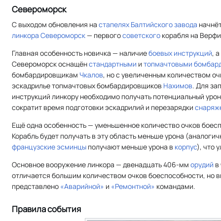
Североморск
С выходом обновления на
стапелях Балтийского завода
начнёт
линкора
Североморск
— первого
советского
корабля на Верфи
Главная особенность новичка — наличие
боевых инструкций
, 
Североморск оснащён
стандартными
и
топмачтовыми бомбар
бомбардировщикам
Чкалов
, но с увеличенным количеством оч
эскадрилье топмачтовых бомбардировщиков
Нахимов
. Для з
инструкций линкору необходимо получать потенциальный урон,
сократит время подготовки эскадрилий и перезарядки
снаряж
Ещё одна особенность — уменьшенное количество очков боес
Корабль будет получать в эту область меньше урона (аналогич
французские
эсминцы
получают меньше урона в
корпус
), что 
Основное вооружение линкора — двенадцать 406-мм
орудий
в 
отличается большим количеством очков боеспособности, но 
представлено
«Аварийной»
и
«Ремонтной»
командами.
Правила события