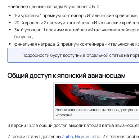
Наиболее ценные награды Улучшенного БП:
1-й уровень: 1 премиум контейнер «Итальянские крейсеры»;
20-й уровень: 2 премиум контейнера «Итальянские крейсер
34-й уровень: 1 премиум контейнер «Итальянские крейсеры
бонусы»;
финальная награда: 2 премиум контейнера «Итальянские к
Подробности будут доступны в отдельной статье на пор
Общий доступ к японский авианосцам
Новые японские авианосцы теперь доступны 
игрокам!
В версии 13.2 в общий доступ выходит вторая ветка авианосце
Игрокам станут доступны
Zuihō
,
Hiryū
и
Taihō
. Их главная особ