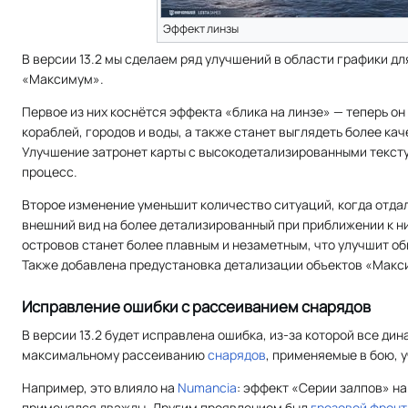
Эффект линзы
В версии 13.2 мы сделаем ряд улучшений в области графики д
«Максимум».
Первое из них коснётся эффекта «блика на линзе» — теперь он
кораблей, городов и воды, а также станет выглядеть более ка
Улучшение затронет карты с высокодетализированными тексту
процесс.
Второе изменение уменьшит количество ситуаций, когда отда
внешний вид на более детализированный при приближении к н
островов станет более плавным и незаметным, что улучшит об
Также добавлена предустановка детализации объектов «Макс
Исправление ошибки с рассеиванием снарядов
В версии 13.2 будет исправлена ошибка, из-за которой все д
максимальному рассеиванию
снарядов
, применяемые в бою, 
Например, это влияло на
Numancia
: эффект «Серии залпов» н
применялся дважды. Другим проявлением был
грозовой фронт