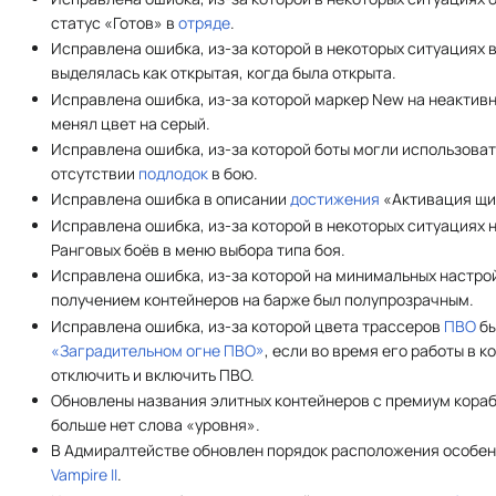
статус «Готов» в
отряде
.
Исправлена ошибка, из-за которой в некоторых ситуациях в
выделялась как открытая, когда была открыта.
Исправлена ошибка, из-за которой маркер New на неактив
менял цвет на серый.
Исправлена ошибка, из-за которой боты могли использова
отсутствии
подлодок
в бою.
Исправлена ошибка в описании
достижения
«Активация щи
Исправлена ошибка, из-за которой в некоторых ситуациях 
Ранговых боёв в меню выбора типа боя.
Исправлена ошибка, из-за которой на минимальных настрой
получением контейнеров на барже был полупрозрачным.
Исправлена ошибка, из-за которой цвета трассеров
ПВО
бы
«Заградительном огне ПВО»
, если во время его работы в 
отключить и включить ПВО.
Обновлены названия элитных контейнеров с премиум кораб
больше нет слова «уровня».
В Адмиралтействе обновлен порядок расположения особен
Vampire II
.