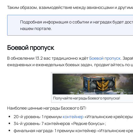
Таким образом, взаимодействие между авианосцами и другим
Подробная информация о событии и наградах будет дост
нашем портале.
Боевой пропуск
В обновлении 13.2 вас традиционно ждёт
Боевой пропуск
. Зар
ежедневных и еженедельных боевых задач, продвигайтесь по ш
Получайте награды Боевого пропуска!
Наиболее ценные награды Базового БП:
20-й уровень: 1 премиум
контейнер
«Итальянские крейсеры
34-й уровень: 7 контейнеров «Редкие бонусы»;
финальная награда: 1 премиум контейнер «Итальянские кр