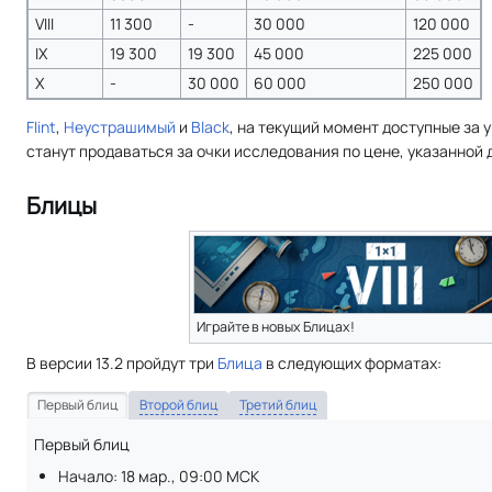
VIII
11 300
-
30 000
120 000
IX
19 300
19 300
45 000
225 000
X
-
30 000
60 000
250 000
Flint
,
Неустрашимый
и
Black
, на текущий момент доступные за у
станут продаваться за очки исследования по цене, указанной 
Блицы
Играйте в новых Блицах!
В версии 13.2 пройдут три
Блица
в следующих форматах:
Первый блиц
Второй блиц
Третий блиц
Первый блиц
Начало: 18 мар., 09:00 МСК