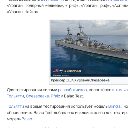
«Ураган. Полярный медведь», «Гриф», «Ураган. Гриф», «Аспид»
«Ураган. Чайка».
Крейсер США X уровня Chesapeake
Для тестирования силами
разработчиков
, волонтёров и
комью
Тольятти
,
Chesapeake
,
Pfalz
и Balao Test.
Тольятти
на время тестирования использует модель
Brindisi
, н
обновлениях. Balao Test добавлена исключительно для тестир
модель
Balao
.