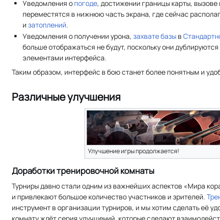
Уведомления о
погоде
, достижении границы карты, вызове
переместятся в нижнюю часть экрана, где сейчас распола
и
затоплений
.
Уведомления о получении урона,
захвате базы
в
Стандартн
больше отображаться не будут, поскольку они дублируютс
элементами интерфейса.
Таким образом, интерфейс в бою станет более понятным и удо
Различные улучшения
Улучшение игры продолжается!
Доработки тренировочной комнаты
Турниры давно стали одним из важнейших аспектов «Мира кор
и привлекают большое количество участников и зрителей.
Тре
инструмент в организации турниров, и мы хотим сделать её уд
комнату ждёт серия улучшений, которые сделают взаимодейств