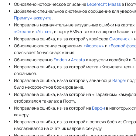
Обновлено историческое описание
Leberecht Maass
в Порт
Добавлено специальное системное сообщение для уведомл
Премиум аккаунта
.
Исправлены незначительные визуальные ошибки на картах
«Океан»
и
«Устье»
, в порту ВМБ а также на экране баржи в
Исправлена ошибка, из-за которой у крейсера
Смоленск Ч
н
Обновлено описание снаряжения
«Форсаж»
и
«Боевой фор
описывает бонус снаряжения.
Обновлено превью
Emden
и
Acasta
в карусели кораблей в П
Исправлена ошибка, из-за которой метка «Ключевая цель»
союзников.
Исправлена ошибка, из-за которой у авианосца
Ranger
под 
было некорректное бронирование.
Исправлена ошибка, из-за которой на «Парадном» камуфл
отображался такелаж в Порту.
Исправлена ошибка, из-за которой на
Верфи
в некоторых с
камеру.
Исправлена ошибка, из-за которой в реплеях боёв из Опер
накладывался на счётчик кадров в секунду.
Исправлена ошибка, из-за которой в некоторых ситуациях