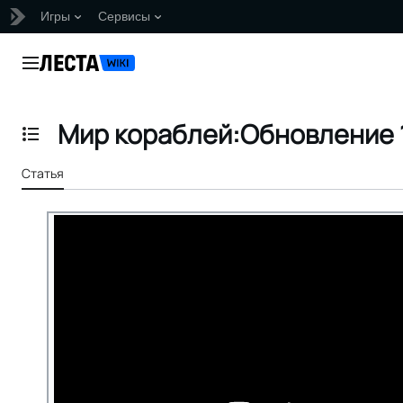
Игры
Сервисы
Перейти
к
Главное меню
содержанию
Мир кораблей:Обновление 1
Отобразить/Скрыть содержание
Статья