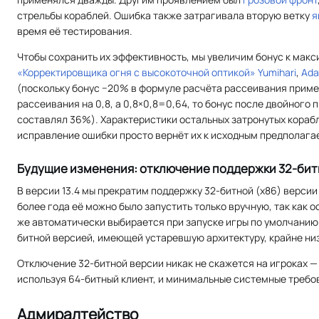
стрельбы кораблей. Ошибка также затрагивала вторую ветку
я
время её тестирования.
Чтобы сохранить их эффективность, мы увеличим бонус к ма
«Корректировщика огня с высокоточной оптикой»
Yumihari
,
Ada
(поскольку бонус −20% в формуле расчёта рассеивания приме
рассеивания на 0,8, а 0,8×0,8=0,64, то бонус после двойног
составлял 36%). Характеристики остальных затронутых корабле
исправление ошибки просто вернёт их к исходным предполаг
Будущие изменения: отключение поддержки 32-бит
В версии 13.4 мы прекратим поддержку 32-битной (х86) верси
более года её можно было запустить только вручную, так как о
же автоматически выбирается при запуске игры по умолчанию.
битной версией, имеющей устаревшую архитектуру, крайне низ
Отключение 32-битной версии никак не скажется на игроках —
используя 64-битный клиент, и минимальные системные требо
Адмиралтейство