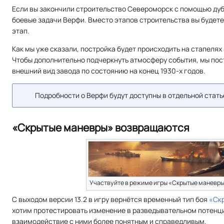
Если вы закончили строительство Североморск с помощью ду
боевые задачи Верфи. Вместо этапов строительства вы будете
этап.
Как мы уже сказали, постройка будет происходить на стапелях
Чтобы дополнительно подчеркнуть атмосферу события, мы пос
внешний вид завода по состоянию на конец 1930-х годов.
Подробности о Верфи будут доступны в отдельной стать
«Скрытые маневры» возвращаются
Участвуйте в режиме игры «Скрытые маневры
С выходом версии 13.2 в игру вернётся временный тип боя
«Ск
хотим протестировать изменение в разведывательном потен
взаимодействие с ними более понятным и справедливым.