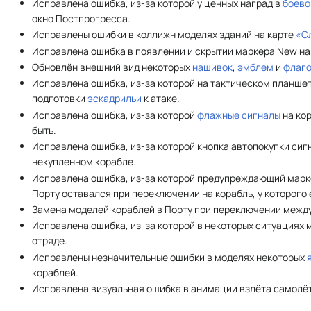
Исправлена ошибка, из-за которой у ценных наград в
боево
окно Постпрогресса.
Исправлены ошибки в коллижн моделях зданий на карте
«С
Исправлена ошибка в появлении и скрытии маркера New на
Обновлён внешний вид некоторых
нашивок
,
эмблем
и
флаг
Исправлена ошибка, из-за которой на тактическом планше
подготовки
эскадрильи
к атаке.
Исправлена ошибка, из-за которой
флажные сигналы
на ко
быть.
Исправлена ошибка, из-за которой кнопка автопокупки сиг
некупленном корабле.
Исправлена ошибка, из-за которой предупреждающий марк
Порту оставался при переключении на корабль, у которого 
Замена моделей кораблей в Порту при переключении между
Исправлена ошибка, из-за которой в некоторых ситуациях 
отряде.
Иcправлены незначительные ошибки в моделях некоторых
кораблей.
Исправлена визуальная ошибка в анимации взлёта самолё