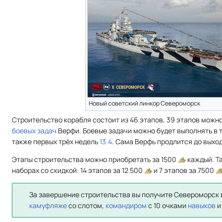
Новый советский линкор Североморск
Строительство корабля состоит из 46 этапов, 39 этапов можн
боевых задач
Верфи. Боевые задачи можно будет выполнять в т
также первых трёх недель
13.4
. Сама Верфь продлится до выхо
Этапы строительства можно приобретать за 1500
каждый. Т
наборах со скидкой: 14 этапов за 12 500
и 7 этапов за 7500
За завершение строительства вы получите Североморск
камуфляже
со слотом,
командиром
с 10 очками
навыков
и