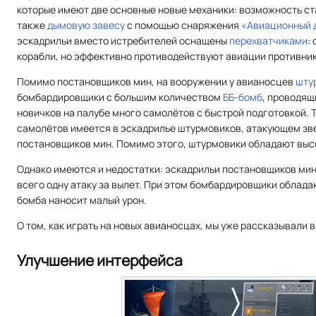
которые имеют две основные новые механики: возможность с
также
дымовую завесу
с помощью снаряжения
«Авиационный 
эскадрильи вместо истребителей оснащены
перехватчиками
:
корабли, но эффективно противодействуют авиации противник
Помимо постановщиков мин, на вооружении у авианосцев
шту
бомбардировщики с большим количеством
ББ-бомб
, проводящ
новичков на палубе много самолётов с быстрой подготовкой. 
самолётов имеется в эскадрилье штурмовиков, атакующем зв
постановщиков мин. Помимо этого, штурмовики обладают выс
Однако имеются и недостатки: эскадрильи постановщиков ми
всего одну атаку за вылет. При этом бомбардировщики облада
бомба наносит малый урон.
О том, как играть на новых авианосцах, мы уже рассказывали 
Улучшение интерфейса