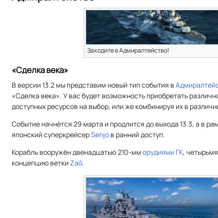
Заходите в Адмиралтейство!
«Сделка века»
В версии 13.2 мы представим новый тип события в
Адмиралтей
«Сделка века». У вас будет возможность приобретать различн
доступных ресурсов на выбор, или же комбинируя их в различн
Событие начнётся 29 марта и продлится до выхода 13.3, а в ра
японский суперкрейсер
Senjo
в ранний доступ.
Корабль вооружён двенадцатью 210-мм
орудиями ГК
, четырьм
концепцию ветки
Zaō
.