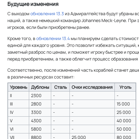
Будущие изменения
С выходом
обновления 13.3
из Адмиралтейства будут убраны в
наций, а также немецкий командир Johannes Meck-Leyne. При э
игроков, если были приобретены ранее.
Кроме того, в
обновлении 13.4
мы планируем сделать стоимост
единой для каждого уровня. Это позволит избежать ситуаций, 
заметный разброс по ценам, и поможет игроку быстрее и прощ
перед приобретением, а также облегчит процесс образования 
Соответственно, после изменений часть кораблей станет деше
в различных ресурсах составит:
Уровень
Дублоны
Сталь
Очки исследования
Уголь
II
2300
-
-
-
III
2800
-
-
15 000
IV
3300
-
-
25 000
V
4300
-
-
40 000
VI
5800
-
-
50 000
VII
8800
-
25 000
80 000