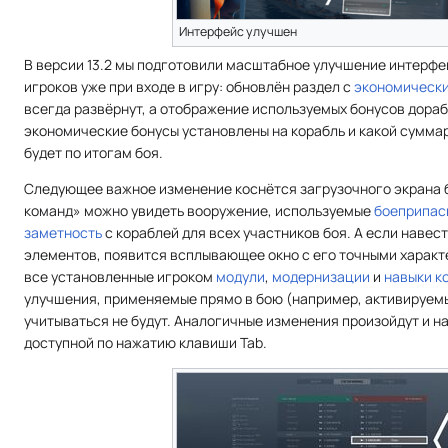
Интерфейс улучшен
В версии 13.2 мы подготовили масштабное улучшение интерфе
игроков уже при входе в игру: обновлён раздел с
экономическ
всегда развёрнут, а отображение используемых бонусов дораб
экономические бонусы установлены на корабль и какой сумма
будет по итогам боя.
Следующее важное изменение коснётся загрузочного экрана б
команд» можно увидеть вооружение, используемые
боеприпас
заметность
с кораблей для всех участников боя. А если навест
элементов, появится всплывающее окно с его точными характе
все установленные игроком
модули
,
модернизации
и
навыки к
улучшения, применяемые прямо в бою (например, активируем
учитываться не будут. Аналогичные изменения произойдут и на
доступной по нажатию клавиши Tab.