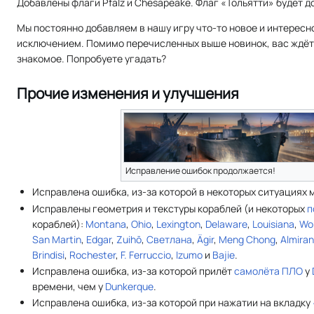
Добавлены флаги Pfalz и Chesapeake. Флаг «Тольятти» будет д
Мы постоянно добавляем в нашу игру что-то новое и интересное
исключением. Помимо перечисленных выше новинок, вас ждёт и
знакомое. Попробуете угадать?
Прочие изменения и улучшения
Исправление ошибок продолжается!
Исправлена ошибка, из-за которой в некоторых ситуациях 
Исправлены геометрия и текстуры кораблей (и некоторых
п
кораблей):
Montana
,
Ohio
,
Lexington
,
Delaware
,
Louisiana
,
Wo
San Martin
,
Edgar
,
Zuihō
,
Светлана
,
Ägir
,
Meng Chong
,
Almiran
Brindisi
,
Rochester
,
F. Ferruccio
,
Izumo
и
Bajie
.
Исправлена ошибка, из-за которой прилёт
самолёта ПЛО
у
времени, чем у
Dunkerque
.
Исправлена ошибка, из-за которой при нажатии на вкладку