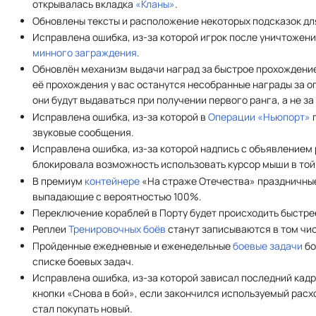
открывалась вкладка
«Кланы»
.
Обновлены тексты и расположение некоторых подсказок для
Исправлена ошибка, из-за которой игрок после уничтожени
минного заграждения
.
Обновлён механизм выдачи наград за быстрое прохождени
её прохождения у вас останутся несобранные награды за о
они будут выдаваться при получении первого ранга, а не з
Исправлена ошибка, из-за которой в
Операции «Ньюпорт»
звуковые сообщения.
Исправлена ошибка, из-за которой надпись с объявлением 
блокировала возможность использовать курсор мыши в той 
В премиум
контейнере
«На страже Отечества» праздничны
выпадающие с вероятностью 100%.
Переключение кораблей в Порту будет происходить быстре
Реплеи
Тренировочных боёв
станут записываются в том чис
Пройденные ежедневные и еженедельные
боевые задачи
бо
списке боевых задач.
Исправлена ошибка, из-за которой зависал последний кад
кнопки «Снова в бой», если закончился используемый рас
стал покупать новый.