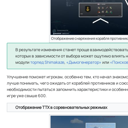
Отображение снаряжения корабля противник
В результате изменения станет проще взаимодействовать
которых в зависимости от выбора может ощутимо влиять 
модули
торпед
Shimakaze
,
«Дымогенератор»
или
«Поиско
Улучшение поможет игрокам, особенно тем, кто начал знаком
лучше понимать, чего ожидать от кораблей противников и союз
необходимости пытаться запомнить характеристики и особенно
игре уже свыше 600.
Отображение ТТХ в соревновательных режимах