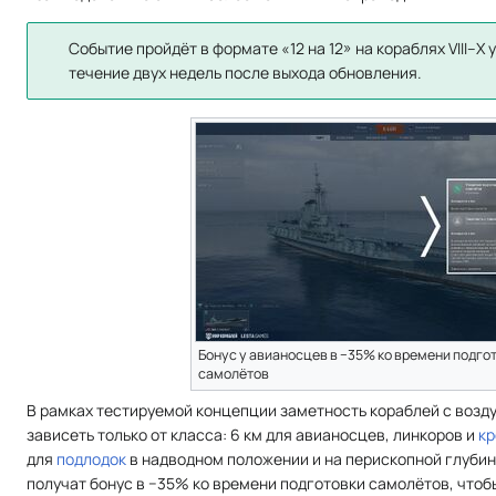
Событие пройдёт в формате «12 на 12» на кораблях VIII–Х 
течение двух недель после выхода обновления.
Бонус у авианосцев в −35% ко времени подго
самолётов
В рамках тестируемой концепции заметность кораблей с возду
зависеть только от класса: 6 км для авианосцев, линкоров и
кр
для
подлодок
в надводном положении и на перископной глубин
получат бонус в −35% ко времени подготовки самолётов, что