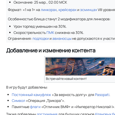
Окончание: 25 мар., 02:00 МСК
Формат: «1 на 1» на
линкорах
,
крейсерах
и
эсминцах
VIII уровня
Особенностью Блица станут 2 модификатора для линкоров:
Урон торпед уменьшен на 30%.
Скорострельность
ПМК
снижена на 30%.
Ограничения:
подлодки
и
авианосцы
не допускаются к участи
Добавление и изменение контента
Встречайте новый контент!
В игру будут добавлены:
Постоянный камуфляж
«За верность долгу» для
Pasopati
.
Символ
«Операция „Трикора“».
Памятные
флаги
«Отличник ВМФ» и «Император Николай I»
Также добавлены
достижения
для будущих сезонов
Клановых б