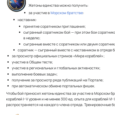
Жетоны единства можно получить:
за участие в
Морском братстве
:
наставник:
принятие соратником приглашения;
сыгранный соратником бой — при этом бои соратник
в неделю;
сыгранные вместе с соратником или двумя соратника
соратник — сыгранный вместе с наставником в отряде б
за просмотр официальных стримов «Мира кораблей»;
участие в Общем тесте;
участие в региональных и глобальных активностях;
выполнение боевых задач;
получение за просмотр ряда публикаций на Портале;
при автоматическом обмене портальных фишек.
Чтобы бой приносил жетоны единства за участие в Морском бра
кораблей I–V уровня и не менее 300 ед. опыта для кораблей VI–
распространяется на каждого члена отряда. Тренировочные бои