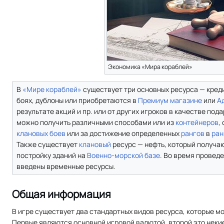
Экономика «Мира кораблей»
В
«Мире кораблей»
существует три основных ресурса — креди
боях, дублоны или приобретаются в
Премиум магазине
или
А
результате акций и пр. или от других игроков в качестве под
можно получить различными способами или из
контейнеров
,
клановых боев
или за достижение определенных
рангов
в
ран
Также существует
клановый
ресурс — нефть, который получаю
постройку зданий на
Военно-морской базе
. Во время провед
введены временные ресурсы.
Общая информация
В игре существует два стандартных видов ресурса, которые мож
Первые являются основной игровой валютой, второй это некие