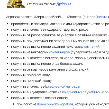
Основная статья:
Дублоны
Игровая валюта «Мира кораблей» — «Золото» (аналог
Золота
приобрести в премиум-магазине или Адмиралтействе за ре
получить в качестве подарка от других игроков;
получить от разработчиков за участие в различных акциях, 
получить при достижении определенных рангов во время 
получить за выполнение заданий некоторых
кампаний
;
получить из некоторых
контейнеров
(суперконтейнер и ряд
получить в качестве бонусов за использование специальны
получить за выполнение ряда боевых задач;
получить от партнеров кампании в рядах акций;
получить по бонус-коду;
получить по инвайт-коду;
получить в качестве
Ежедневной награды
;
получить в Адмиралтействе из
ежедневных случайных набо
получить в качестве компенсации:
при покупке
премиумного корабля
, который уже находи