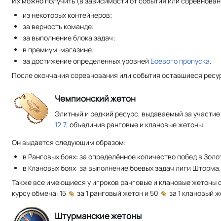
Их можно получить (в зависимости от события или соревнован
из некоторых контейнеров;
за верность команде;
за выполнение блока задач;
в премиум-магазине;
за достижение определенных уровней
Боевого пропуска
.
После окончания соревнования или события оставшиеся ресур
Чемпионский жетон
Элитный и редкий ресурс, выдаваемый за участие 
12.7
, объединив ранговые и клановые жетоны.
Он выдается следующим образом:
в Ранговых боях: за определённое количество побед в Золот
в Клановых боях: за выполнение боевых задач лиги Шторма
Также все имеющиеся у игроков ранговые и клановые жетоны 
курсу обмена: 15
за 1 ранговый жетон и 50
за 1 клановый ж
Штурманские жетоны