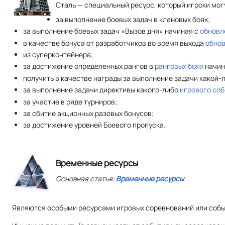
Сталь — специальный ресурс, который игроки мог
за выполнение боевых задач в клановых боях;
за выполнение боевых задач «Вызов дня» начиная с
обновл
в качестве бонуса от разработчиков во время выхода
обнов
из суперконтейнера;
за достижение определенных рангов в
ранговых боях
начин
получить в качестве награды за выполнение задачи какой-
за выполнение задачи директивы какого-либо
игрового со
за участие в ряде турниров;
за сбитие акционных разовых бонусов;
за достижение уровней Боевого пропуска.
Временные ресурсы
Основная статья:
Временные ресурсы
Являются особыми ресурсами игровых соревнований или собы