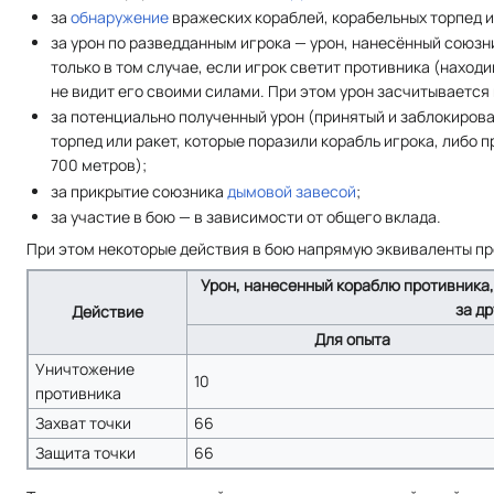
за
обнаружение
вражеских кораблей, корабельных торпед и
за урон по разведданным игрока — урон, нанесённый союз
только в том случае, если игрок светит противника (находи
не видит его своими силами. При этом урон засчитывается
за потенциально полученный урон (принятый и заблокирова
торпед или ракет, которые поразили корабль игрока, либо 
700 метров);
за прикрытие союзника
дымовой завесой
;
за участие в бою — в зависимости от общего вклада.
При этом некоторые действия в бою напрямую эквиваленты пр
Урон, нанесенный кораблю противника,
за др
Действие
Для опыта
Уничтожение
10
противника
Захват точки
66
Защита точки
66