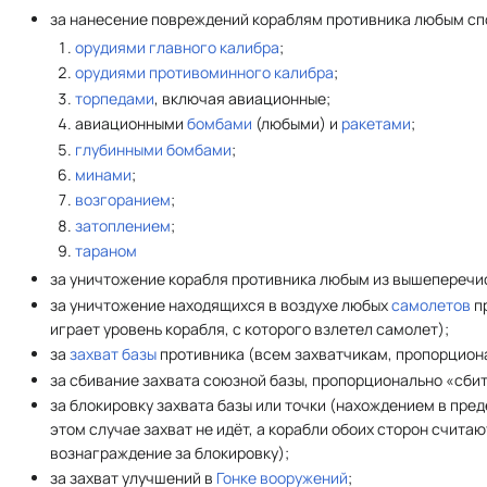
за нанесение повреждений кораблям противника любым сп
орудиями главного калибра
;
орудиями противоминного калибра
;
торпедами
, включая авиационные;
авиационными
бомбами
(любыми) и
ракетами
;
глубинными бомбами
;
минами
;
возгоранием
;
затоплением
;
тараном
за уничтожение корабля противника любым из вышеперечи
за уничтожение находящихся в воздухе любых
самолетов
п
играет уровень корабля, с которого взлетел самолет);
за
захват базы
противника (всем захватчикам, пропорционал
за сбивание захвата союзной базы, пропорционально «сби
за блокировку захвата базы или точки (нахождением в пред
этом случае захват не идёт, а корабли обоих сторон счит
вознаграждение за блокировку);
за захват улучшений в
Гонке вооружений
;