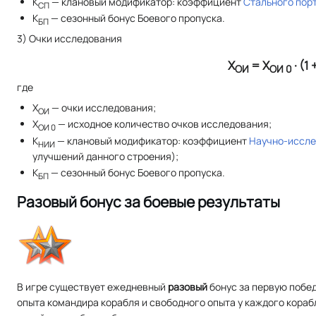
К
— клановый модификатор: коэффициент
Стального пор
СП
К
— сезонный бонус Боевого пропуска.
БП
3) Очки исследования
Х
= Х
· (1 
ОИ
ОИ 0
где
X
— очки исследования;
ОИ
X
— исходное количество очков исследования;
ОИ 0
К
— клановый модификатор: коэффициент
Научно-иссле
НИИ
улучшений данного строения);
К
— сезонный бонус Боевого пропуска.
БП
Разовый бонус за боевые результаты
В игре существует ежедневный
разовый
бонус за первую побед
опыта командира корабля и свободного опыта у каждого корабля