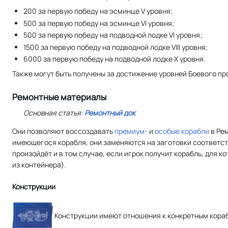
200 за первую победу на эсминце V уровня;
500 за первую победу на эсминце VI уровня;
500 за первую победу на подводной лодке VI уровня;
1500 за первую победу на подводной лодке VIII уровня;
6000 за первую победу на подводной лодке X уровня.
Также могут быть получены за достижение уровней Боевого пр
Ремонтные материалы
Основная статья:
Ремонтный док
Они позволяют воссоздавать
премиум-
и
особые корабли
в Рем
имеющегося корабля, они заменяются на заготовки соответств
произойдёт и в том случае, если игрок получит корабль, для к
из контейнера).
Конструкции
Конструкции имеют отношения к конкретным кораб