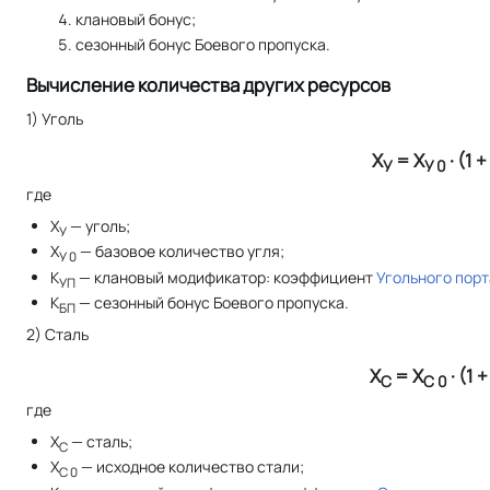
клановый бонус;
сезонный бонус Боевого пропуска.
Вычисление количества других ресурсов
1) Уголь
Х
= Х
· (1 +
У
У 0
где
X
— уголь;
У
X
— базовое количество угля;
У 0
К
— клановый модификатор: коэффициент
Угольного порт
УП
К
— сезонный бонус Боевого пропуска.
БП
2) Сталь
Х
= Х
· (1 +
С
С 0
где
X
— сталь;
С
X
— исходное количество стали;
С 0