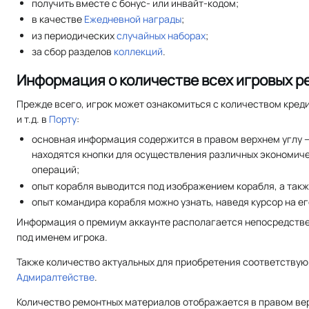
получить вместе с бонус- или инвайт-кодом;
в качестве
Ежедневной награды
;
из периодических
случайных наборах
;
за сбор разделов
коллекций
.
Информация о количестве всех игровых р
Прежде всего, игрок может ознакомиться с количеством креди
и т.д. в
Порту
:
основная информация содержится в правом верхнем углу 
находятся кнопки для осуществления различных экономич
операций;
опыт корабля выводится под изображением корабля, а так
опыт командира корабля можно узнать, наведя курсор на ег
Информация о премиум аккаунте располагается непосредствен
под именем игрока.
Также количество актуальных для приобретения соответству
Адмиралтействе
.
Количество ремонтных материалов отображается в правом вер