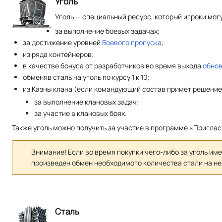
Уголь
Уголь — специальный ресурс, который игроки могу
за выполнение боевых задачах;
за достижение уровней
Боевого пропуска
;
из ряда контейнеров;
в качестве бонуса от разработчиков во время выхода
обнов
обменяв сталь на уголь по курсу 1 к 10;
из Казны клана (если командующий состав примет решение
за выполнение клановых задач;
за участие в клановых боях.
Также уголь можно получить за участие в программе «Пригласи
Внимание! Если во время покупки чего-либо за уголь име
произведен обмен необходимого количества стали на не
Сталь