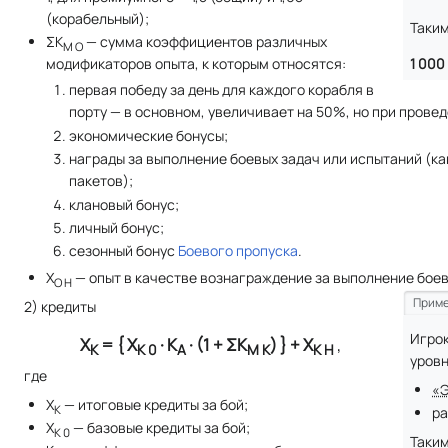
(корабельный);
Таким
ΣК
— сумма коэффициентов различных
М О
1 000 
модификаторов опыта, к которым относятся:
первая победу за день для каждого корабля в
порту — в основном, увеличивает на 50%, но при прове
экономические бонусы;
награды за выполнение боевых задач или испытаний (ка
пакетов);
клановый бонус;
личный бонус;
сезонный бонус
Боевого пропуска
.
X
— опыт в качестве вознаграждение за выполнение боев
О Н
Приме
2) кредиты
Игрок
Х
= { Х
· К
· (1 + ΣК
) } + X
,
К
К 0
А
М К
К Н
уровн
где
«Э
X
— итоговые кредиты за бой;
К
ра
X
— базовые кредиты за бой;
К 0
Таким