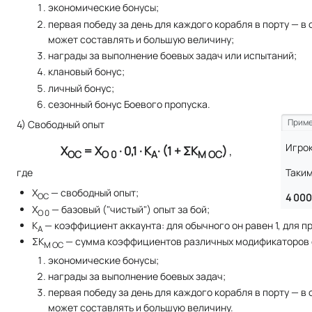
экономические бонусы;
первая победу за день для каждого корабля в порту — в
может составлять и большую величину;
награды за выполнение боевых задач или испытаний;
клановый бонус;
личный бонус;
сезонный бонус Боевого пропуска.
Приме
4) Свободный опыт
Игрок
Х
= X
· 0,1 · К
· (1 + ΣК
)
,
ОС
О 0
А
М ОС
Таким
где
X
— свободный опыт;
4 000 
ОС
X
— базовый ("чистый") опыт за бой;
О 0
К
— коэффициент аккаунта: для обычного он равен 1, для пр
А
ΣК
— сумма коэффициентов различных модификаторов с
М ОС
экономические бонусы;
награды за выполнение боевых задач;
первая победу за день для каждого корабля в порту — в
может составлять и большую величину.