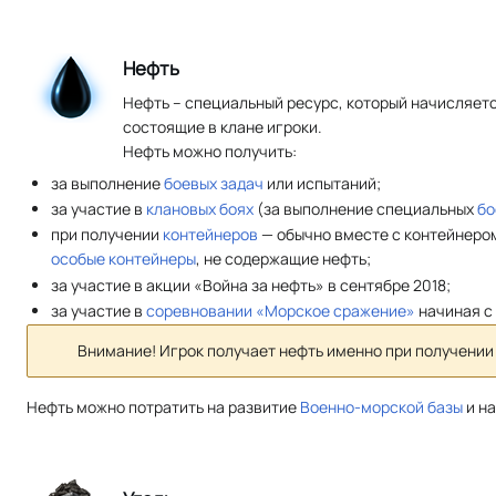
Нефть
Нефть – специальный ресурс, который начисляет
состоящие в клане игроки.
Нефть можно получить:
за выполнение
боевых задач
или испытаний;
за участие в
клановых боях
(за выполнение специальных
бо
при получении
контейнеров
— обычно вместе с контейнеро
особые контейнеры
, не содержащие нефть;
за участие в акции «Война за нефть» в сентябре 2018;
за участие в
соревновании «Морское сражение»
начиная с 
Внимание! Игрок получает нефть именно при получении 
Нефть можно потратить на развитие
Военно-морской базы
и на