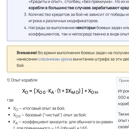
«Кредиты и опыт», столбец «Без премиума». Но их 
корабли в большинстве случаев зарабатывают кре
Количество кредитов за бой не зависит от победы 
игрока и различных модификаторов.
Награды за выполнение
некоторых
боевых задач ил
коэффициентов, так и непосредственно в виде опыт
Внимание!
Во время выполнения боевых задач на получен
нанесении
союзникам урона
вычитание штрафа за эти дей
бой.
1) Опыт корабля
Приме
Х
= { Х
· К
· (1 + ΣК
) } + X
,
Игрок
О
О 0
А
М О
О Н
000 е
где
кораб
X
— итоговый опыт за бой;
О
Также
X
— базовый ("чистый") опыт за бой;
О 0
опыт 
К
— коэффициент аккаунта: для обычного он равен
А
своей
1, для премиумного — 1,5 (общий) и 1,65