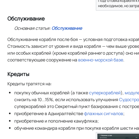
Подготовка корабля к
необходимое, но затра
Обслуживание
Основная статья:
Обслуживание
Обслуживание корабля после боя — условная подготовка кораб
Стоимость зависит от уровня и вида корабля — чем выше уров
или особых кораблей (кроме кораблей раннего доступа) оно н
соответствующее сооружение на
военно-морской базе
.
Кредиты
Кредиты тратятся на:
покупку обычных кораблей (а также
суперкораблей
),
модул
снизить на 10...15%, если использовать улучшения
Судостро
суперкораблей это Секретный пункт базирования с постро
приобретение в Адмиралтействе
флажных сигналов
;
приобретение и пополнение камуфляжа;
обучение командира корабля при покупке корабля шести на