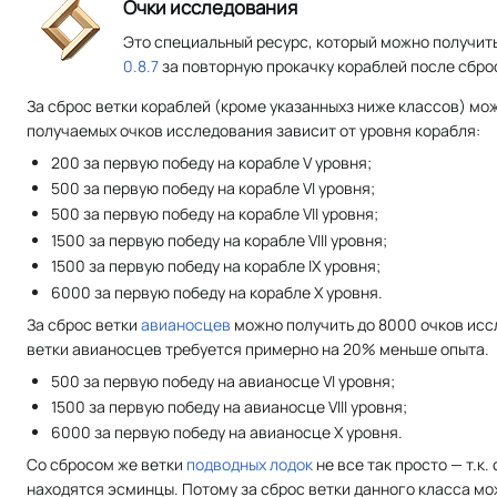
Очки исследования
Это специальный ресурс, который можно получит
0.8.7
за повторную прокачку кораблей после сброс
За сброс ветки кораблей (кроме указанныхз ниже классов) мо
получаемых очков исследования зависит от уровня корабля:
200 за первую победу на корабле V уровня;
500 за первую победу на корабле VI уровня;
500 за первую победу на корабле VII уровня;
1500 за первую победу на корабле VIII уровня;
1500 за первую победу на корабле IX уровня;
6000 за первую победу на корабле X уровня.
За сброс ветки
авианосцев
можно получить до 8000 очков исс
ветки авианосцев требуется примерно на 20% меньше опыта.
500 за первую победу на авианосце VI уровня;
1500 за первую победу на авианосце VIII уровня;
6000 за первую победу на авианосце X уровня.
Со сбросом же ветки
подводных лодок
не все так просто — т.к.
находятся эсминцы. Потому за сброс ветки данного класса мо