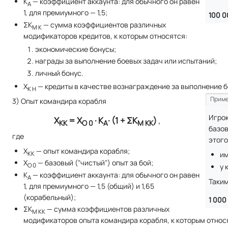
К
— коэффициент аккаунта: для обычного он равен
А
1, для премиумного — 1,5;
100 0
ΣК
— сумма коэффициентов различных
М К
модификаторов кредитов, к которым относятся:
экономические бонусы;
награды за выполнение боевых задач или испытаний;
личный бонус.
X
— кредиты в качестве вознаграждение за выполнение б
К Н
Приме
3) Опыт командира корабля
Игрок
Х
= Х
· К
· (1 + ΣК
)
,
КК
О 0
А
М КК
базов
где
этого
X
— опыт командира корабля;
КК
им
X
— базовый ("чистый") опыт за бой;
O 0
у 
К
— коэффициент аккаунта: для обычного он равен
А
Таким
1, для премиумного — 1,5 (общий) и 1,65
(корабельный);
1 000 
ΣК
— сумма коэффициентов различных
М КК
модификаторов опыта командира корабля, к которым относ