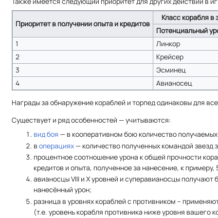
Также имеется следующий приоритет для других действий в игр
Класс корабля в
Приоритет в получении опыта и кредитов
Потенциальный ур
1
Линкор
2
Крейсер
3
Эсминец
4
Авианосец
Награды за обнаружение кораблей и торпед одинаковы для все
Существует и ряд особенностей — учитываются:
вид боя
— в кооперативном бою количество получаемых к
в
операциях
— количество полученных командой звезд з
процентное соотношение урона к общей прочности кора
кредитов и опыта, полученное за нанесение, к примеру
авианосцы VIII и X уровней и суперавианосцы получают
нанесённый урон;
разница в уровнях кораблей с противником – применя
(т.е. уровень корабля противника ниже уровня вашего 