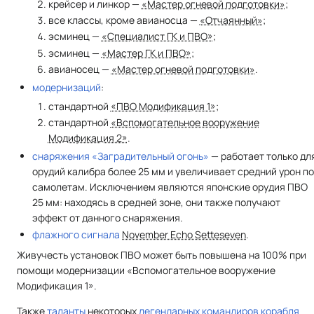
крейсер и линкор —
«Мастер огневой подготовки»
;
все классы, кроме авианосца —
«Отчаянный»
;
эсминец —
«Специалист ГК и ПВО»
;
эсминец —
«Мастер ГК и ПВО»
;
авианосец —
«Мастер огневой подготовки»
.
модернизаций
:
стандартной
«ПВО Модификация 1»
;
стандартной
«Вспомогательное вооружение
Модификация 2»
.
снаряжения
«Заградительный огонь»
— работает только дл
орудий калибра более 25 мм и увеличивает средний урон п
самолетам. Исключением являются японские орудия ПВО
25 мм: находясь в средней зоне, они также получают
эффект от данного снаряжения.
флажного сигнала
November Echo Setteseven
.
Живучесть установок ПВО может быть повышена на 100% при
помощи модернизации «Вспомогательное вооружение
Модификация 1».
Также
таланты
некоторых
легендарных командиров корабля