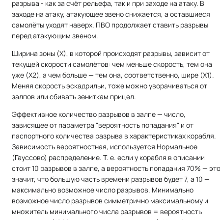
разрыва - как за счёт рельефа, так и при заходе на атаку. В
заходе на атаку, атакующее звено снижается, а оставшиеся
самолёты уходят наверх. ПВО продолжает ставить разрывы
перед атакующим звеном.
Ширина зоны (Х), в которой происходят разрывы, зависит от
текущей скорости самолётов: чем меньше скорость, тем она
уже (X2), а чем больше — тем она, соответственно, шире (X1).
Меняя скорость эскадрильи, тоже можно уворачиваться от
залпов или сбивать зениткам прицел.
Эффективное количество разрывов в залпе — число,
зависящее от параметра "вероятность попадания" и от
паспортного количества разрыва в характеристиках корабля.
Зависимость вероятностная, используется Нормальное
(Гауссово) распределение. Т. е. если у корабля в описании
стоит 10 разрывов в залпе, а вероятность попадания 70% — эт
значит, что большую часть времени разрывов будет 7, а 10 —
максимально возможное число разрывов. Минимально
возможное число разрывов симметрично максимальному и
множитель минимального числа разрывов = вероятность