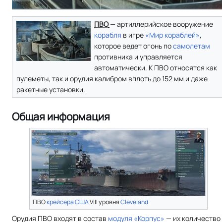
ПВО
— артиллерийское вооружение
корабля
в игре
«Мир кораблей»
,
которое ведет огонь по
самолетам
противника и управляется
автоматически. К ПВО относятся как
пулеметы, так и орудия калибром вплоть до 152 мм и даже
ракетные установки.
Общая информация
ПВО
крейсера
США
VIII уровня
Cleveland
Орудия ПВО входят в состав
модуля
«Корпус»
— их количество