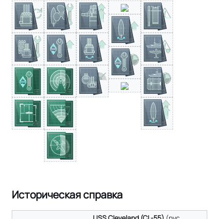
Историческая справка
USS Cleveland (CL-55)
(
рус.