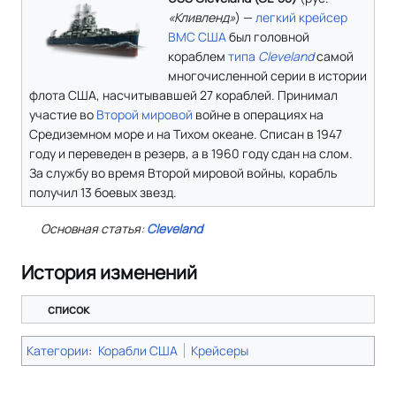
«Кливленд»
) —
легкий крейсер
ВМС США
был головной
кораблем
типа
Cleveland
самой
многочисленной серии в истории
флота США, насчитывавшей 27 кораблей. Принимал
участие во
Второй мировой
войне в операциях на
Средиземном море и на Тихом океане. Списан в 1947
году и переведен в резерв, а в 1960 году сдан на слом.
За службу во время Второй мировой войны, корабль
получил 13 боевых звезд.
Основная статья:
Cleveland
История изменений
список
Категории
:
Корабли США
Крейсеры