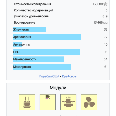
Стоимость исследования
130000
Количество модернизаций
5
Диапазон уровней боёв
8-9
Бронирование
13-165
мм
Живучесть
35
Артиллерия
72
Авиагруппы
10
ПВО
71
Манёвренность
54
Маскировка
61
Корабли США
•
Крейсеры
Модули