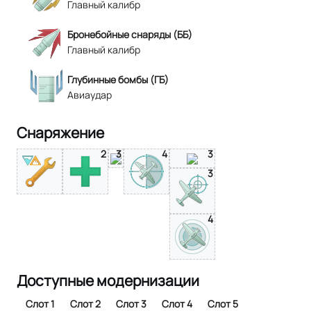
Главный калибр
Бронебойные снаряды (ББ)
Главный калибр
Глубинные бомбы (ГБ)
Авиаудар
Снаряжение
2
3
4
3
3
4
Доступные модернизации
Слот 1
Слот 2
Слот 3
Слот 4
Слот 5