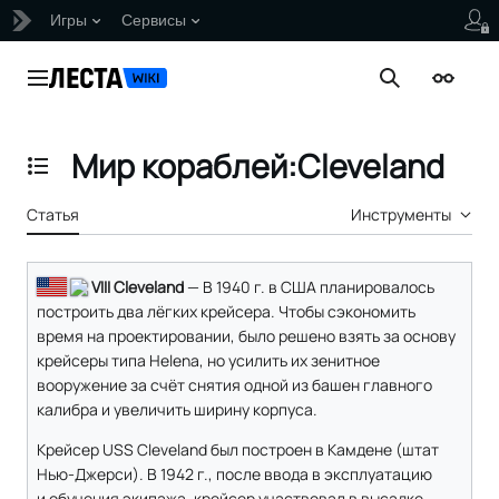
Игры
Сервисы
Перейти
к
Главное меню
Поиск
Внешни
содержанию
Мир кораблей:Cleveland
Отобразить/Скрыть содержание
Статья
Инструменты
VIII Cleveland
— В 1940 г. в США планировалось
построить два лёгких крейсера. Чтобы сэкономить
время на проектировании, было решено взять за основу
крейсеры типа Helena, но усилить их зенитное
вооружение за счёт снятия одной из башен главного
калибра и увеличить ширину корпуса.
Крейсер USS Cleveland был построен в Камдене (штат
Нью-Джерси). В 1942 г., после ввода в эксплуатацию
и обучения экипажа, крейсер участвовал в высадке