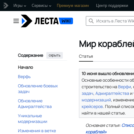
Игры
Сервисы
Премиум магазин
Центр поддержки
Перейти
к
Главное меню
содержанию
Мир корабле
Содержание
скрыть
Статья
Начало
10 июня вышло обновление 
Верфь
Основные особенности об
Обновление боевых
строительство на
Верфи
,
задач
задач
,
Адмиралтейства
и
модернизаций
, изменени
Обновление
крейсеров
. Полный спис
Адмиралтейства
найти в нашей статье.
Уникальные
модернизации
Основная статья:
Списо
Изменения в ветке
кораблей»