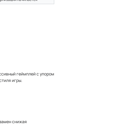
ссивный геймплей с упором
стиля игры.
взамен снижая