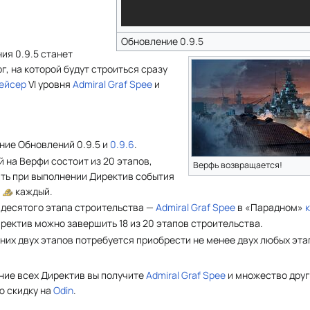
Обновление 0.9.5
ия 0.9.5 станет
г, на которой будут строиться сразу
ейсер
VI уровня
Admiral Graf Spee
и
ние Обновлений 0.9.5 и
0.9.6
.
 на Верфи состоит из 20 этапов,
Верфь возвращается!
ть при выполнении Директив события
0
каждый.
 десятого этапа строительства —
Admiral Graf Spee
в «Парадном»
ректив можно завершить 18 из 20 этапов строительства.
их двух этапов потребуется приобрести не менее двух любых эта
ние всех Директив вы получите
Admiral Graf Spee
и множество друг
ю скидку на
Odin
.