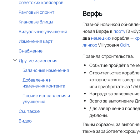
советских крейсеров
Верфь
Ранговый спринт
Клановые блицы
Главной новинкой обновлен
новая Верфь в
порту
Гамбур
Визуальные улучшения
два
немецких
корабля —
кр
Изменения карт
линкор
VIII уровня
Odin
.
Снабжение
Правила строительства:
Другие изменения
Отобразить/Скрыть подраздел Другие изменения
Событие пройдёт в тече
Балансные изменения
Строительство кораблей
которые можно заверша
Добавления и
изменения контента
или приобретать за 175
Награда за завершение
Прочие исправления и
Всего за выполнение Ди
улучшения
Для завершения последн
См. также
дублоны.
Видео
Таким образом, за выполне
также заработаете хорошу