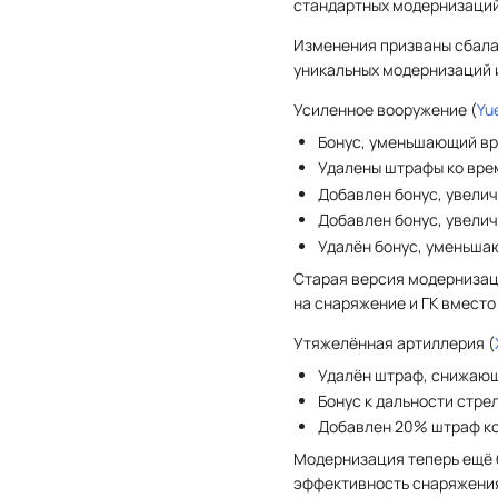
стандартных модернизаций
Изменения призваны сбал
уникальных модернизаций и
Усиленное вооружение (
Yu
Бонус, уменьшающий вр
Удалены штрафы ко вре
Добавлен бонус, увел
Добавлен бонус, увел
Удалён бонус, уменьш
Старая версия модернизац
на снаряжение и ГК вмест
Утяжелённая артиллерия (
Удалён штраф, снижающ
Бонус к дальности стр
Добавлен 20% штраф ко
Модернизация теперь ещё 
эффективность снаряжения