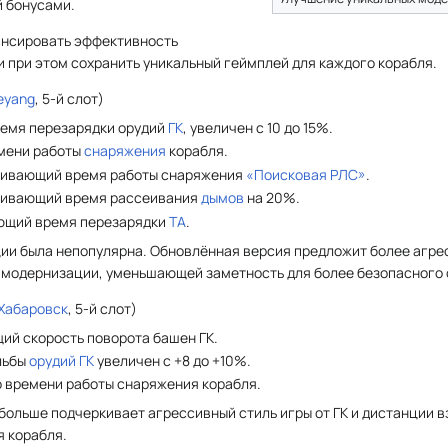
 бонусами.
ансировать эффективность
 при этом сохранить уникальный геймплей для каждого корабля.
eyang
, 5-й cлот)
емя перезарядки орудий
ГК
, увеличен с 10 до 15%.
мени работы
снаряжения
корабля.
ичивающий время работы снаряжения
«Поисковая РЛС»
.
ичивающий время рассеивания
дымов
на 20%.
ающий время перезарядки
ТА
.
ии была непопулярна. Обновлённая версия предложит более агре
о модернизации, уменьшающей заметность для более безопасного 
Хабаровск
, 5-й cлот)
ий скорость поворота башен ГК.
ельбы
орудий ГК
увеличен с +8 до +10%.
 времени работы снаряжения корабля.
больше подчеркивает агрессивный стиль игры от ГК и дистанции 
 корабля.