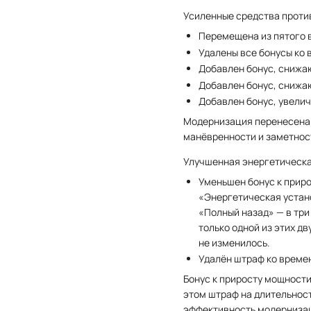
Усиленные средства проти
Перемещена из пятого в
Удалены все бонусы ко
Добавлен бонус, снижа
Добавлен бонус, снижа
Добавлен бонус, увелич
Модернизация перенесена и
манёвренности и заметност
Улучшенная энергетическа
Уменьшен бонус к прир
«Энергетическая устано
«Полный назад» — в три
только одной из этих д
не изменилось.
Удалён штраф ко време
Бонус к приросту мощност
этом штраф на длительност
эффективность модернизац