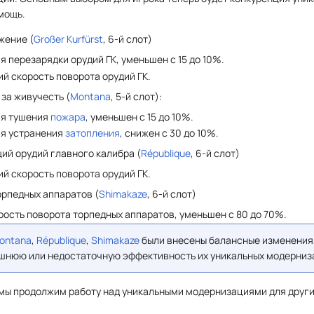
мощь.
жение (
Großer Kurfürst
, 6-й cлот)
 перезарядки орудий ГК, уменьшен с 15 до 10%.
й скорость поворота орудий ГК.
за живучесть (
Montana
, 5-й cлот):
мя тушения
пожара
, уменьшен с 15 до 10%.
мя устранения
затопления
, снижен с 30 до 10%.
й орудий главного калибра (
République
, 6-й cлот)
й скорость поворота орудий ГК.
орпедных аппаратов (
Shimakaze
, 6-й cлот)
ость поворота торпедных аппаратов, уменьшен с 80 до 70%.
ontana
,
République
,
Shimakaze
были внесены балансные изменения
шнюю или недостаточную эффективность их уникальных модерниз
мы продолжим работу над уникальными модернизациями для други