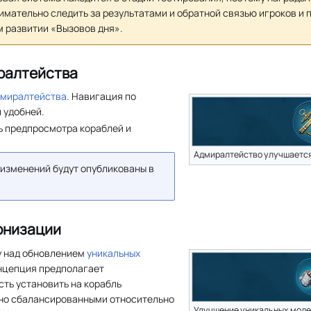
имательно следить за результатами и обратной связью игроков и 
 развитии «Вызовов дня».
ралтейства
миралтейства
. Навигация по
 удобней.
 предпросмотра кораблей и
Адмиралтейство улучшаетс
изменений будут опубликованы в
рнизации
у над обновлением
уникальных
онцепция предполагает
ть установить на корабль
 но сбалансированными относительно
Улучшение уникальных моде