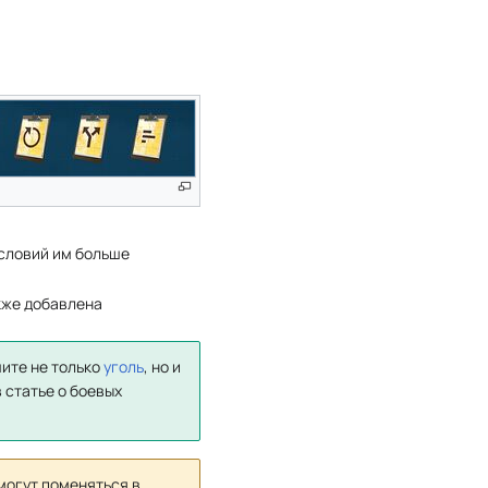
условий им больше
кже добавлена
чите не только
уголь
, но и
 статье о боевых
могут поменяться в