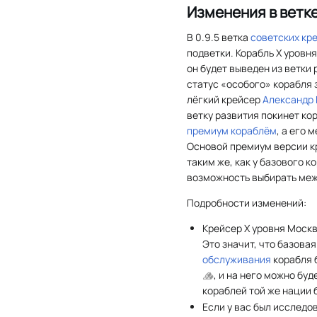
Изменения в ветк
В 0.9.5 ветка
советских
кр
подветки. Корабль X уровн
он будет выведен из ветки 
статус «особого» корабля 
лёгкий крейсер
Александр
ветку развития покинет ко
премиум кораблём
, а его 
Основой премиум версии к
таким же, как у базового к
возможность выбирать ме
Подробности изменений:
Крейсер X уровня Москв
Это значит, что базова
обслуживания
корабля 
, и на него можно бу
кораблей той же нации 
Если у вас был исследо