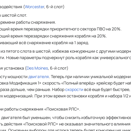
водействия (
Worcester
, 6-й cлот)
 шестой слот.
 времени работы снаряжения.
ющий время перезарядки приоритетного сектора ПВО на 20%.
ющий время перезарядки снаряжения корабля на 20%.
ивающий всё снаряжение корабля на 1 заряд.
з пятого слота в шестой, избежав конкуренции с другими модер
и. Новые параметры подчеркнут роль корабля как универсального
я установка (
Des Moines
, 6-й cлот)
осту мощности
двигателя
. Теперь при наличии уникальной модерн
вка Модификация 1» скорость «Полный вперёд» крейсер будет наб
 раза дольше, чем раньше. Набор
скорости
всё еще будет быстрее,
вух модернизаций. При этом время остановки корабля и набора 1/2 
ни работы снаряжения «Поисковая РЛС».
и двигателя был уменьшен, чтобы снизить избыточную эффективно
ь действия «Поисковой РЛС» не оказывал значительного влияния
ии. Основным выбором для игрока теперь будет конкуренция уни