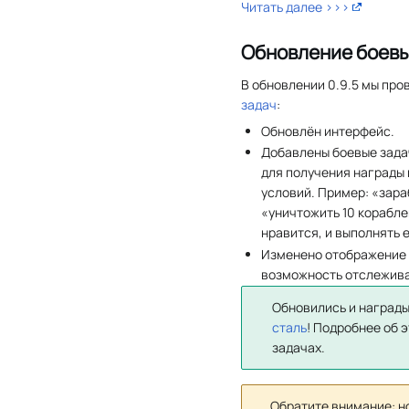
Читать далее >>>
Обновление боевы
В обновлении 0.9.5 мы пр
задач
:
Обновлён интерфейс.
Добавлены боевые задач
для получения награды 
условий. Пример: «зара
«уничтожить 10 корабле
нравится, и выполнять 
Изменено отображение б
возможность отслеживат
Обновились и награды
сталь
! Подробнее об 
задачах.
Обратите внимание: н