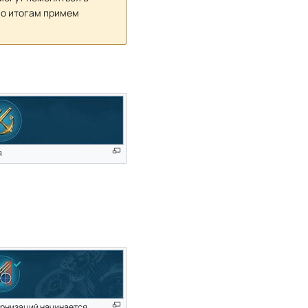
по итогам примем
я
рнизаций начинается