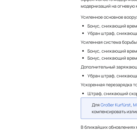
модернизаций на огневую 
Усиленное основное воору
Бонус, снижающий время
Убран штраф, снижающи
Усиленная система борьбы 
Бонус, снижающий вре
Бонус, снижающий вре
Дополнительный заряжающи
Убран штраф, снижающи
Ускоренная перезарядка т
Штраф, снижающий скор
Для
Großer Kurfürst
,
M
компенсировать изли
В ближайших обновлениях 