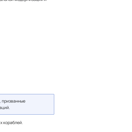
, призванные
аций.
х кораблей.