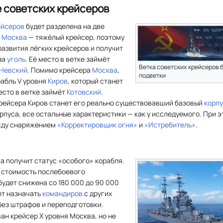
е советских крейсеров
ейсеров
будет разделена на две
я
Москва
— тяжёлый крейсер, поэтому
развития лёгких крейсеров и получит
за
уголь
. Её место в ветке займёт
Ветка советских крейсеров б
 Невский
. Помимо крейсера
Москва
,
подветки
рабль V уровня
Киров
, который станет
место в ветке займёт
Котовский
.
рейсера Киров станет его реально существовавший базовый
корп
орпуса, все остальные характеристики — как у исследуемого. При 
жду снаряжением
«Корректировщик огня»
и
«Истребитель»
.
а получит статус «особого» корабля.
я стоимость послебоевого
будет снижена со 180 000 до 90 000
дет назначать
командиров
с других
без штрафов и переподготовки.
ван крейсер X уровня Москва, но не