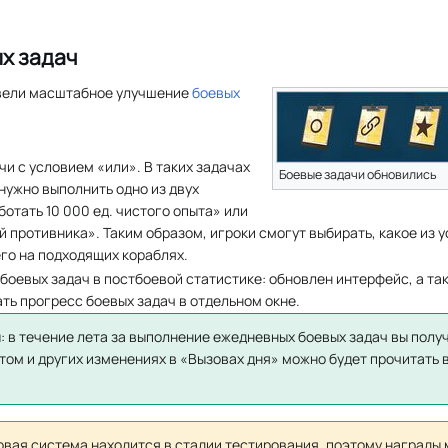
х задач
овели масштабное улучшение
боевых
и с условием «или». В таких задачах
Боевые задачи обновились
нужно выполнить одно из двух
ботать 10 000 ед. чистого опыта» или
й противника». Таким образом, игроки смогут выбирать, какое из 
его на подходящих кораблях.
оевых задач в постбоевой статистике: обновлен интерфейс, а та
ь прогресс боевых задач в отдельном окне.
: в течение лета за выполнение ежедневных боевых задач вы полу
этом и других изменениях в «Вызовах дня» можно будет прочитать в
овая система находится в стадии тестирования, поэтому награды 