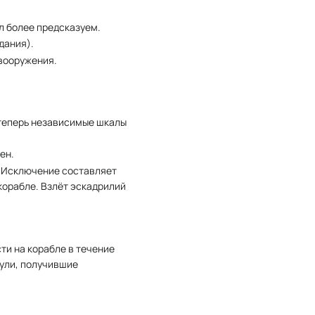
л более предсказуем.
дания).
вооружения.
 теперь независимые шкалы
ен.
. Исключение составляет
корабле. Взлёт эскадрилий
ти на корабле в течение
ули, получившие