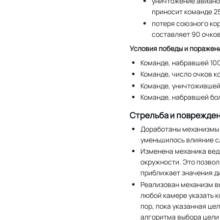
уничтожение авиано
приносит команде 25
потеря союзного ко
составляет 90 очков
Условия победы и поражен
Команде, набравшей 100
Команде, число очков к
Команде, уничтожившей
Команде, набравшей бол
Стрельба и поврежде
Доработаны механизмы 
уменьшилось влияние с
Изменена механика веде
окружности. Это позвол
приближает значения д
Реализован механизм в
любой камере указать к
пор, пока указанная це
алгоритма выбора цели