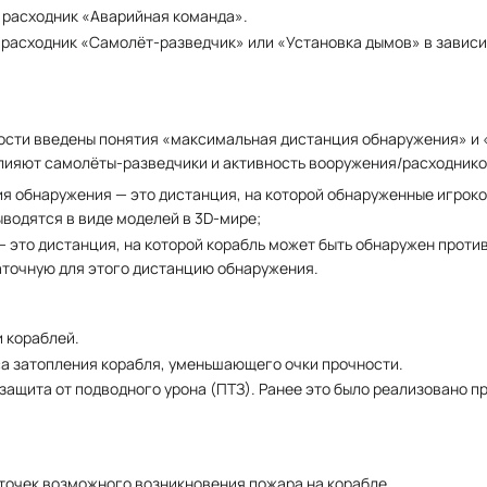
т расходник «Аварийная команда».
 расходник «Самолёт-разведчик» или «Установка дымов» в зависи
ости введены понятия «максимальная дистанция обнаружения» и
лияют самолёты-разведчики и активность вооружения/расходнико
я обнаружения — это дистанция, на которой обнаруженные игрок
ыводятся в виде моделей в 3D-мире;
 это дистанция, на которой корабль может быть обнаружен проти
аточную для этого дистанцию обнаружения.
 кораблей.
са затопления корабля, уменьшающего очки прочности.
защита от подводного урона (ПТЗ). Ранее это было реализовано 
точек возможного возникновения пожара на корабле.