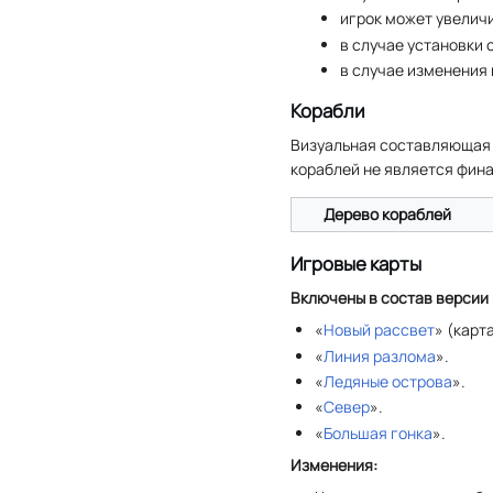
игрок может увеличи
в случае установки 
в случае изменения
Корабли
Визуальная составляющая 
кораблей не является фина
Дерево кораблей
Игровые карты
Включены в состав версии
«
Новый рассвет
» (карт
«
Линия разлома
».
«
Ледяные острова
».
«
Север
».
«
Большая гонка
».
Изменения: