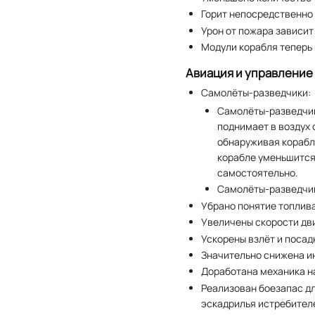
Горит непосредственно 
Урон от пожара зависит
Модули корабля теперь
Авиация и управление
Самолёты-разведчики:
Самолёты-разведчик
поднимает в воздух
обнаруживая корабл
корабле уменьшится.
самостоятельно.
Самолёты-разведчик
Убрано понятие топлива
Увеличены скорости дв
Ускорены взлёт и посад
Значительно снижена и
Доработана механика н
Реализован боезапас дл
эскадрилья истребителе