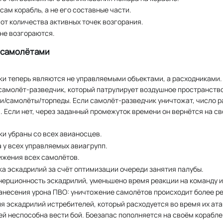
сам корабль, а не его составные части.
 от количества активных точек возгорания.
 не возгораются.
 самолётами
и теперь являются не управляемыми объектами, а расходниками.
 самолёт-разведчик, который патрулирует воздушное пространств
и/самолёты/торпеды. Если самолёт-разведчик уничтожат, число ра
 Если нет, через заданный промежуток времени он вернётся на св
и убраны со всех авианосцев.
 у всех управляемых авиагрупп.
ижения всех самолётов.
ка эскадрилий за счёт оптимизации очереди занятия палубы.
нерционность эскадрилий, уменьшено время реакции на команду и
анесения урона ПВО: уничтожение самолётов происходит более ре
я эскадрилий истребителей, который расходуется во время их ата
й неспособна вести бой. Боезапас пополняется на своём корабле