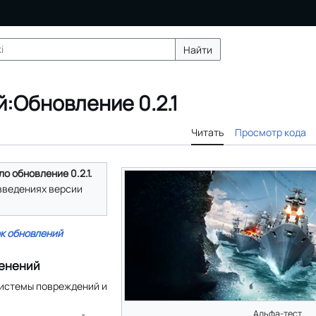
Найти
:Обновление 0.2.1
Читать
Просмотр кода
о обновление 0.2.1.
введениях версии
к обновлений
менений
истемы повреждений и
Альфа-тест