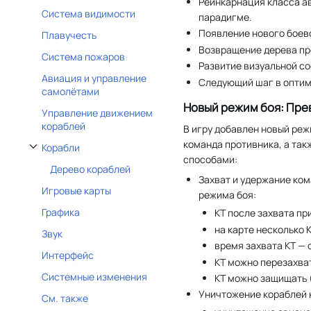
Реинкарнация класса а
Система видимости
парадигме.
Появление нового боев
Плавучесть
Возвращение дерева пр
Система пожаров
Развитие визуальной с
Авиация и управление
Следующий шаг в оптим
самолётами
Новый режим боя: Пре
Управление движением
кораблей
В игру добавлен новый реж
команда противника, а так
Корабли
Отобразить/Скрыть подраздел Корабли
способами:
Дерево кораблей
Захват и удержание ком
Игровые карты
режима боя:
Графика
КТ после захвата пр
на карте несколько К
Звук
время захвата КТ — 
Интерфейс
КТ можно перезахват
Системные изменения
КТ можно защищать (
Уничтожение кораблей 
См. также