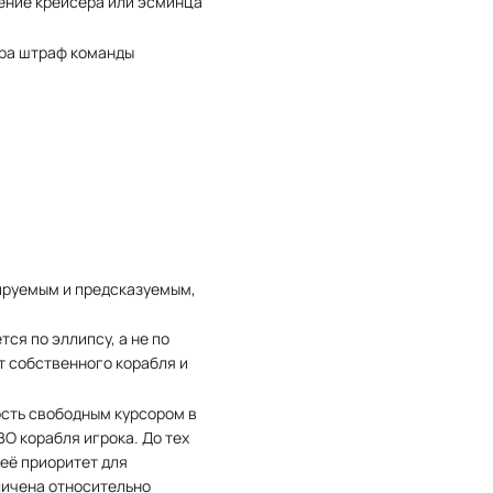
ение крейсера или эсминца
ора штраф команды
ируемым и предсказуемым,
ся по эллипсу, а не по
т собственного корабля и
ость свободным курсором в
О корабля игрока. До тех
 её приоритет для
личена относительно