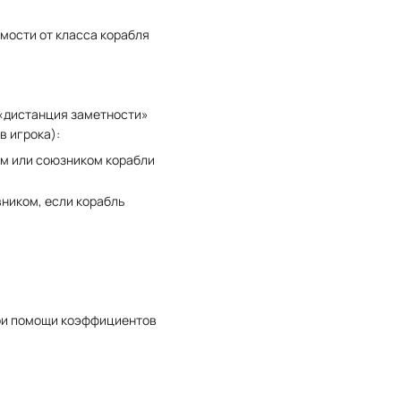
мости от класса корабля
 «дистанция заметности»
в игрока):
ом или союзником корабли
вником, если корабль
при помощи коэффициентов