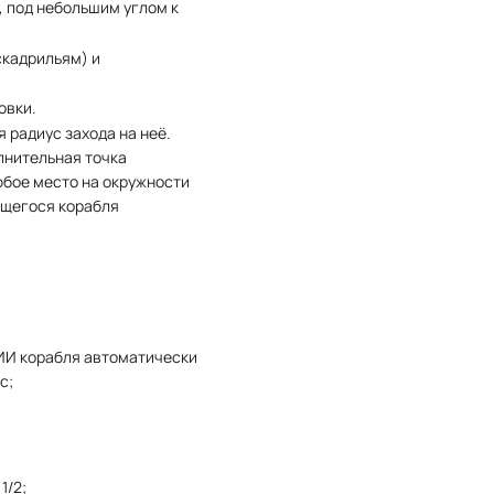
, под небольшим углом к
скадрильям) и
овки.
 радиус захода на неё.
лнительная точка
юбое место на окружности
ющегося корабля
 ИИ корабля автоматически
с;
1/2;