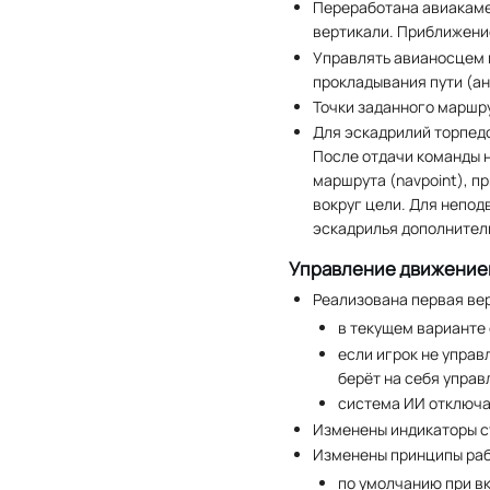
Переработана авиакамер
вертикали. Приближение
Управлять авианосцем 
прокладывания пути (ан
Точки заданного маршру
Для эскадрилий торпед
После отдачи команды н
маршрута (navpoint), п
вокруг цели. Для непод
эскадрилья дополнител
Управление движение
Реализована первая ве
в текущем варианте 
если игрок не управ
берёт на себя управ
система ИИ отключае
Изменены индикаторы с
Изменены принципы раб
по умолчанию при вк