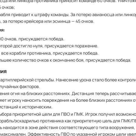
сца или линкора противника приносит команде 60 очков. Уничтож
 очков;
рабля приводит к штрафу команды. За потерю авианосца или линк
, за потерю крейсера или эсминца — 45 очков.
ия:
0 очков, присуждается победа.
оторой достигло нуля, присуждается поражение.
 все корабли противника, присуждается победа.
ьшее количество очков к окончанию боя, присуждается победа.
ния
артиллерийской стрельбы. Нанесение урона стало более контрол
лучайных факторов.
ния огня на близких расстояниях. Дистанция теперь рассчитывает
яет игроку наносить повреждения на более близких расстояниях о
истанций к историческим.
ыбора приоритетной цели для ПВО и ПМК. Игрок получил возможн
орабль/эскадрилью противника как приоритетную цель для ПМК/ПВ
ль находится в зоне действия соответствующего типа вооружения,
 максимален. Эффективность ПВО по указанной игроком цели уве