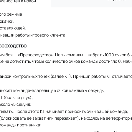
вианосцев в новой
ого режима
окачки.
оставляющей.
изации работы игрового клиента.
восходство
им боя — «Превосходство». Цель команды — набрать 1000 очков бы
же не допустить, чтобы количество очков команды достигло 0. Наб
андой контрольных точек (далее КТ). Принцип работы КТ отличаетс
иносят команде-владельцу 5 очков каждые 4 секунды;
Т (больше двух);
около 45 секунд;
ывать. После этого КТ начинает приносить очки вашей команде;
блокировать её захват или перезахват), находясь на её территори
команды противника: