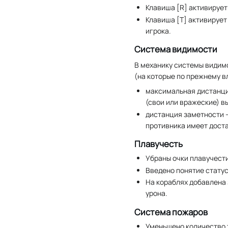
Клавиша [R] активируе
Клавиша [T] активирует
игрока.
Система видимости
В механику системы видим
(на которые по прежнему в
максимальная дистанци
(свои или вражеские) в
дистанция заметности —
противника имеет дост
Плавучесть
Убраны очки плавучести
Введено понятие стату
На кораблях добавлена 
урона.
Система пожаров
Уменьшено количество 