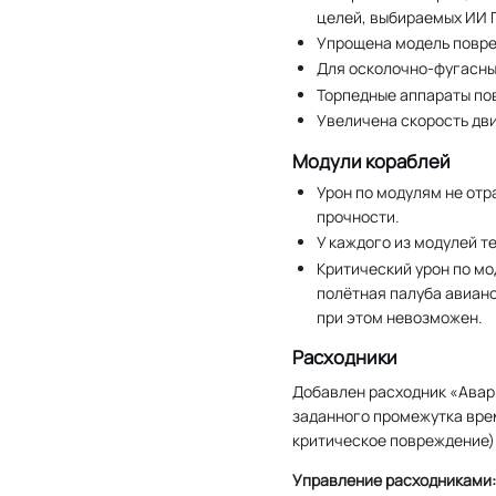
целей, выбираемых ИИ 
Упрощена модель повре
Для осколочно-фугасны
Торпедные аппараты по
Увеличена скорость дв
Модули кораблей
Урон по модулям не отр
прочности.
У каждого из модулей т
Критический урон по м
полётная палуба авиано
при этом невозможен.
Расходники
Добавлен расходник «Авар
заданного промежутка вре
критическое повреждение)
Управление расходниками: