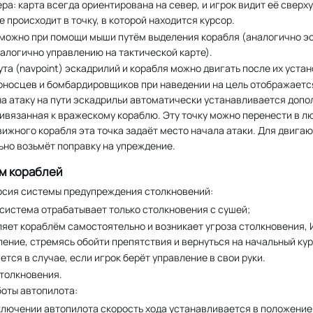
а: карта всегда ориентирована на север, и игрок видит её сверху
 происходит в точку, в которой находится курсор.
можно при помощи мыши путём выделения корабля (аналогично э
алогично управлению на тактической карте).
та (navpoint) эскадрилий и корабля можно двигать после их устан
оносцев и бомбардировщиков при наведении на цель отображается
а атаку на пути эскадрильи автоматически устанавливается допо
ривязанная к вражескому кораблю. Эту точку можно перенести в л
вижного корабля эта точка задаёт место начала атаки. Для двига
ьно возьмёт поправку на упреждение.
м кораблей
рсия системы предупреждения столкновений:
система отрабатывает только столкновения с сушей;
ляет кораблём самостоятельно и возникает угроза столкновения,
ление, стремясь обойти препятствия и вернуться на начальный кур
тся в случае, если игрок берёт управление в свои руки.
толкновения.
оты автопилота:
лючении автопилота скорость хода устанавливается в положение 