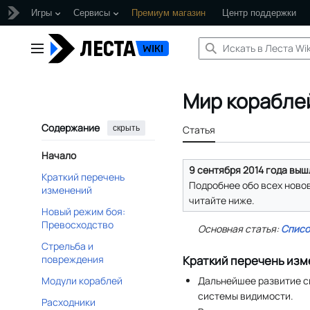
Игры
Сервисы
Премиум магазин
Центр поддержки
Перейти
к
Главное меню
содержанию
Мир кораблей
Содержание
скрыть
Статья
Начало
9 сентября 2014 года вышл
Краткий перечень
Подробнее обо всех ново
изменений
читайте ниже.
Новый режим боя:
Превосходство
Основная статья:
Списо
Стрельба и
повреждения
Краткий перечень из
Дальнейшее развитие с
Модули кораблей
системы видимости.
Расходники