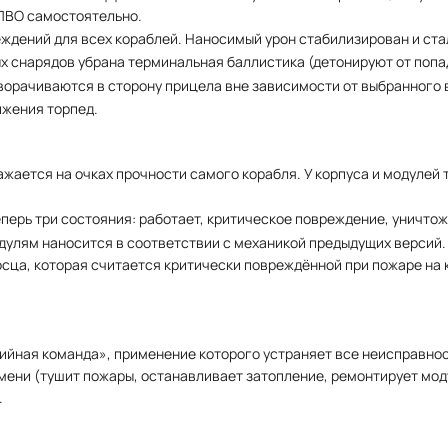
ПВО самостоятельно.
ждений для всех кораблей. Наносимый урон стабилизирован и ста
х снарядов убрана терминальная баллистика (детонируют от попа
ворачиваются в сторону прицела вне зависимости от выбранного 
ижения торпед.
ажается на очках прочности самого корабля. У корпуса и модулей
еперь три состояния: работает, критическое повреждение, уничтож
одулям наносится в соответствии с механикой предыдущих версий
сца, которая считается критически повреждённой при пожаре на 
ийная команда», применение которого устраняет все неисправнос
мени (тушит пожары, останавливает затопление, ремонтирует мод
.