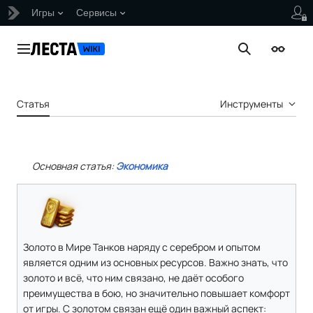
Игры
Сервисы
Перейти
к
Главное меню
Поиск
Внешни
содержанию
Статья
Инструменты
Основная статья:
Экономика
Золото в Мире Танков наряду с серебром и опытом
является одним из основных ресурсов. Важно знать, что
золото и всё, что ним связано, не даёт особого
преимущества в бою, но значительно повышает комфорт
от игры. С золотом связан ещё один важный аспект: