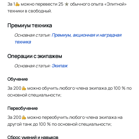
За 1
можно перевести 25
обычного опыта «Элитной»
техники в свободный.
Премиум техника
Основная статья:
Премиум, акционная и наградная
техника
Операции с экипажем
Основная статья:
Экипаж
Обучение
За 200
можно обучить любого члена экипажа до 100 % по
основной специальности;
Переобучение
За 200
можно переобучить любого члена экипажа на
другой танк до 100 % по основной специальности;
Сброс умений и навыков