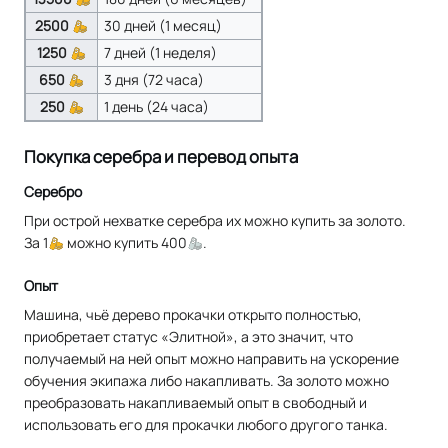
2500
30 дней (1 месяц)
1250
7 дней (1 неделя)
650
3 дня (72 часа)
250
1 день (24 часа)
Покупка серебра и перевод опыта
Серебро
При острой нехватке серебра их можно купить за золото.
За 1
можно купить 400
.
Опыт
Машина, чьё дерево прокачки открыто полностью,
приобретает статус «Элитной», а это значит, что
получаемый на ней опыт можно направить на ускорение
обучения экипажа либо накапливать. За золото можно
преобразовать накапливаемый опыт в свободный и
использовать его для прокачки любого другого танка.