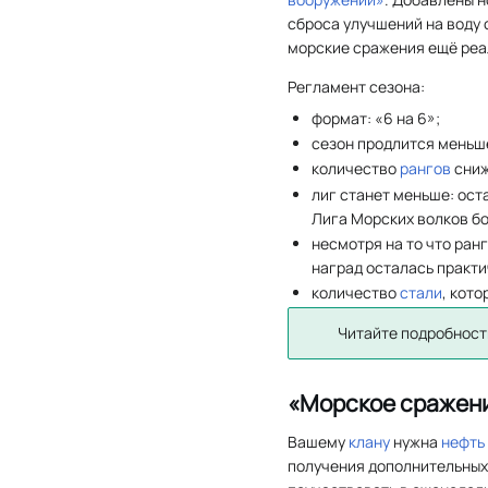
сброса улучшений на воду
морские сражения ещё реа
Регламент сезона:
формат: «6 на 6»;
сезон продлится меньше
количество
рангов
сниж
лиг станет меньше: ост
Лига Морских волков б
несмотря на то что ран
наград осталась практи
количество
стали
, кот
Читайте подробност
«Морское сражени
Вашему
клану
нужна
нефть
получения дополнительны