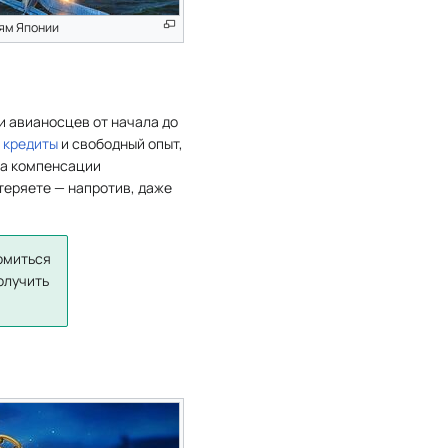
лям Японии
и авианосцев от начала до
а
кредиты
и свободный опыт,
ла компенсации
теряете — напротив, даже
омиться
олучить