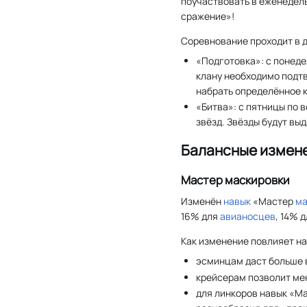
поучаствовать в еженедел
сражение»!
Соревнование проходит в д
«Подготовка»: с понеде
клану необходимо подтв
набрать определённое к
«Битва»: с пятницы по 
звёзд. Звёзды будут вы
Балансные измен
Мастер маскировки
Изменён
навык
«Мастер
ма
16% для
авианосцев
, 14% 
Как изменение повлияет на
эсминцам даст больше в
крейсерам позволит ме
для линкоров навык «М