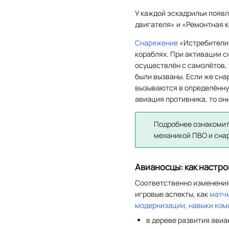
У каждой эскадрильи появ
двигателя» и «Ремонтная 
Снаряжение
«Истребители»
кораблях. При активации с
осуществлён с самолётов, 
были вызваны. Если же сна
вызываются в определённую
авиация противника, то он
Подробнее ознакомит
механикой ПВО и сн
Авианосцы: как настро
Соответственно изменения
игровые аспекты, как
матч
модернизации
,
навыки ком
в дереве развития авиа