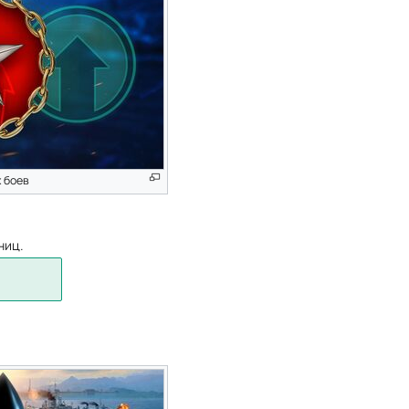
х боев
ниц.