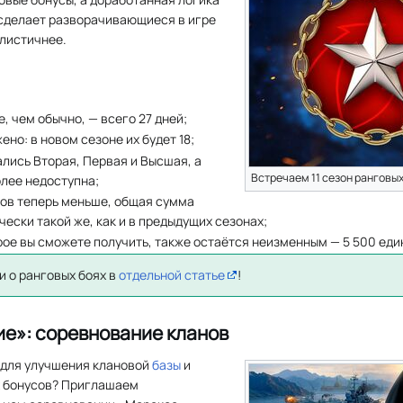
 сделает разворачивающиеся в игре
листичнее.
, чем обычно, — всего 27 дней;
ено: в новом сезоне их будет 18;
ались Вторая, Первая и Высшая, а
Встречаем 11 сезон ранговы
олее недоступна;
гов теперь меньше, общая сумма
чески такой же, как и в предыдущих сезонах;
орое вы сможете получить, также остаётся неизменным — 5 500 еди
и о ранговых боях в
отдельной статье
!
е»: соревнование кланов
для улучшения клановой
базы
и
х бонусов? Приглашаем