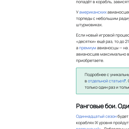
попадёт в корабль, зависят
У
американских
авианосцев
торпеды с небольшим радиу
штурмовиках.
Если новый игровой процес
«десятки» ещё раз, то до 
а
премиум
авианосцы — на
авианосцев максимально вы
приобретаете.
Подробнее с уникальн
в
отдельной статье
.
только один раз и тол
Ранговые бои. Од
Одиннадцатый сезон
будет
кораблях IX уровня пройду
вооружений»
. Добавлены н