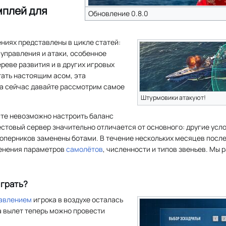
мплей для
Обновление 0.8.0
ниях представлены в цикле статей:
управления и атаки, особенное
ереве развития и в других игровых
стать настоящим асом, эта
а сейчас давайте рассмотрим самое
Штурмовики атакуют!
сте невозможно настроить баланс
естовый сервер значительно отличается от основного: другие усл
соперников заменены ботами. В течение нескольких месяцев посл
енения параметров
самолётов
, численности и типов звеньев. Мы
играть?
авлением
игрока в воздухе осталась
за вылет теперь можно провести