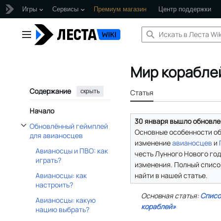
Игры
Сервисы
Премиум магазин
Центр поддержки
Перейти
к
Главное меню
содержанию
Мир корабле
Содержание
скрыть
Статья
Начало
30 января вышло обновлени
Обновлённый геймплей
Основные особенности о
Отобразить/Скрыть подраздел Обновлённый геймплей для авианосцев
для авианосцев
изменение
авианосцев
и
Авианосцы и ПВО: как
честь Лунного Нового го
играть?
изменения. Полный списо
найти в нашей статье.
Авианосцы: как
настроить?
Основная статья:
Списо
Авианосцы: какую
кораблей»
нацию выбрать?