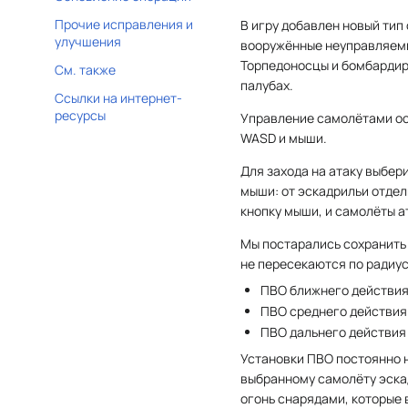
Прочие исправления и
В игру добавлен новый тип
улучшения
вооружённые неуправляем
Торпедоносцы и бомбардир
См. также
палубах.
Ссылки на интернет-
ресурсы
Управление самолётами о
WASD и мыши.
Для захода на атаку выбер
мыши: от эскадрильи отдели
кнопку мыши, и самолёты а
Мы постарались сохранить
не пересекаются по радиу
ПВО ближнего действия
ПВО среднего действия 
ПВО дальнего действия
Установки ПВО постоянно н
выбранному самолёту эскад
огонь снарядами, которые 