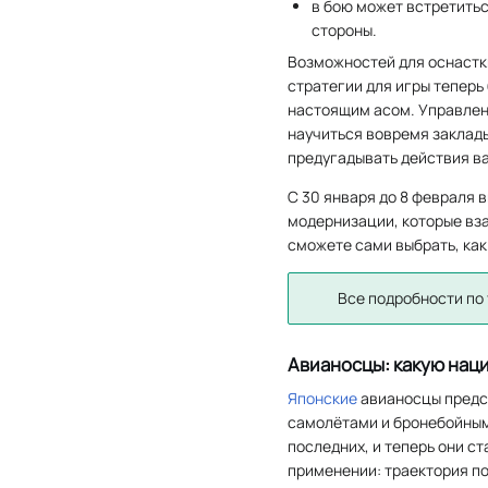
в бою может встретитьс
стороны.
Возможностей для оснаст
стратегии для игры теперь 
настоящим асом. Управлен
научиться вовремя заклады
предугадывать действия в
С 30 января до 8 февраля 
модернизации, которые вза
сможете сами выбрать, как
Все подробности по
Авианосцы: какую нац
Японские
авианосцы предс
самолётами и бронебойны
последних, и теперь они с
применении: траектория по