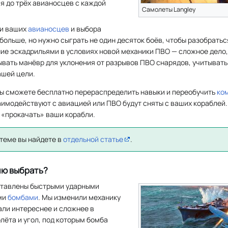
я до трёх авианосцев с каждой
Самолеты Langley
ки ваших
авианосцев
и выбора
больше, но нужно сыграть не один десяток боёв, чтобы разобратьс
ие эскадрильями в условиях новой механики ПВО — сложное дело,
вать манёвр для уклонения от разрывов ПВО снарядов, учитывать
ашей цели.
вы сможете бесплатно перераспределить навыки и переобучить
ко
имодействуют с авиацией или ПВО будут сняты с ваших кораблей.
 «прокачать» ваши корабли.
 теме вы найдете в
отдельной статье
.
ию выбрать?
тавлены быстрыми ударными
ми
бомбами
. Мы изменили механику
тали интереснее и сложнее в
лёта и угол, под которым бомба