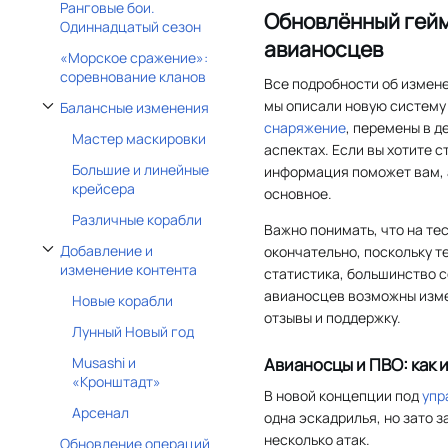
Ранговые бои.
Обновлённый гей
Одиннадцатый сезон
авианосцев
«Морское сражение»:
соревнование кланов
Все подробности об измене
мы описали новую систему 
Балансные изменения
Отобразить/Скрыть подраздел Балансные изменения
снаряжение
, перемены в д
Мастер маскировки
аспектах. Если вы хотите 
Большие и линейные
информация поможет вам, 
крейсера
основное.
Различные корабли
Важно понимать, что на те
Добавление и
окончательно, поскольку т
Отобразить/Скрыть подраздел Добавление и изменение контента
изменение контента
статистика, большинство 
авианосцев возможны изм
Новые корабли
отзывы и поддержку.
Лунный Новый год
Авианосцы и ПВО: как 
Musashi и
«Кронштадт»
В новой концепции под
упр
Арсенал
одна эскадрилья, но зато 
несколько атак.
Обновление операций