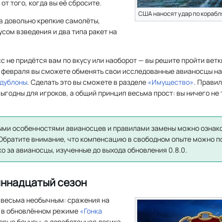
 от того, когда вы её сбросите.
США наносят удар по кораб
 довольно крепкие самолёты,
сом взведения и два типа ракет на
с не придётся вам по вкусу или наоборот — вы решите пройти ветк
21 февраля вы сможете обменять свои исследованные авианосцы н
дублоны
. Сделать это вы сможете в разделе
«Имущество»
. Прави
годны для игроков, а общий принцип весьма прост: вы ничего не 
ыми особенностями авианосцев и правилами замены можно ознак
 Обратите внимание, что компенсацию в свободном опыте можно п
ько за авианосцы, изученные до выхода обновления 0.8.0.
иннадцатый сезон
 весьма необычным: сражения на
т в обновлённом режиме
«Гонка
овые бонусы, а доработанная логика