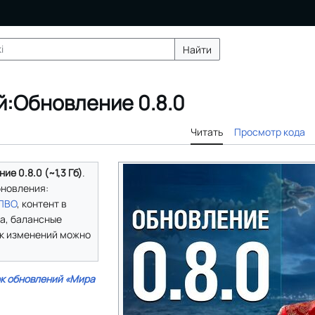
Найти
й:Обновление 0.8.0
Читать
Просмотр кода
е 0.8.0 (~1,3 Гб)
.
бновления:
ПВО
, контент в
да, балансные
к изменений можно
к обновлений «Мира