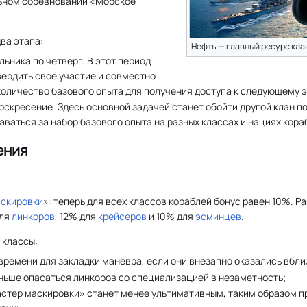
ьном соревновании «Морское
ва этапа:
Нефть — главный ресурс кла
льника по четверг. В этот период
ердить своё участие и совместно
оличество базового опыта для получения доступа к следующему э
воскресение. Здесь основной задачей станет обойти другой клан п
даваться за набор базового опыта на разных классах и нациях кора
ения
скировки
»: теперь для всех классов кораблей бонус равен 10%. Р
для
линкоров
, 12% для
крейсеров
и 10% для
эсминцев
.
 классы:
ремени для закладки манёвра, если они внезапно оказались вблиз
ньше опасаться линкоров со специализацией в незаметность;
астер маскировки» станет менее ультимативным, таким образом 