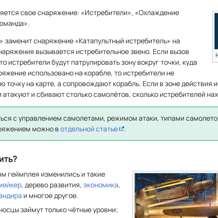
ляется свое снаряжение: «Истребители», «Охлаждение
команда».
 заменит снаряжение «Катапультный истребитель» на
наряжения вызывается истребительное звено. Если вызов
то истребители будут патрулировать зону вокруг точки, куда
ряжение использовано на корабле, то истребители не
 точку на карте, а сопровождают корабль. Если в зоне действия 
и атакуют и сбивают столько самолётов, сколько истребителей на
ься с управлением самолетами, режимом атаки, типами самолето
аряжением можно в
отдельной статье
.
ить?
м геймплея изменились и такие
мейкер
, дерево развития,
экономика
,
андира
и многое другое.
носцы займут только чётные уровни;