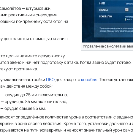
 самолётов — штурмовики,
ыми реактивными снарядами.
овщики по-прежнему остаются на
существляется с помощью клавиш
Управление самолетами ав
ите цель и нажмите левую кнопку
тся звено и начнёт подготовку к атаке. Когда звено будет готово
такуют противника.
 уникальные настройки
ПВО
для каждого
корабля
. Теперь установк
сам действия между собой:
 — орудия до 25 мм включительно,
— орудия до 85 мм включительно,
 — орудия свыше 85 мм.
аносят определённое количества урона в соответствии с заданно
рильи в зоне своего действия. Кроме того, установки дальнего и
взрываются на пути эскадрильи и наносят значительный урон само