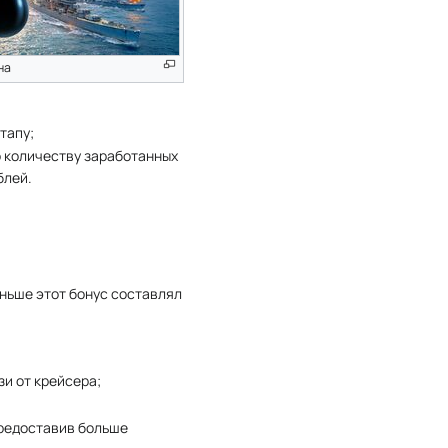
на
тапу;
о количеству заработанных
блей.
аньше этот бонус составлял
и от крейсера;
предоставив больше