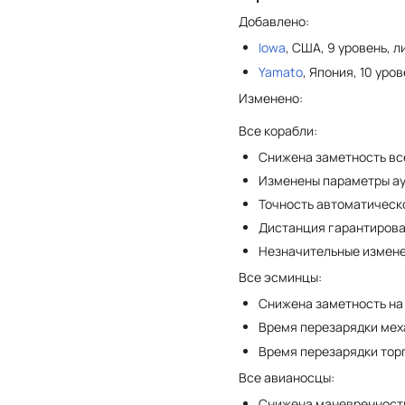
Добавлено:
Iowa
, США, 9 уровень, 
Yamato
, Япония, 10 уро
Изменено:
Все корабли:
Снижена заметность вс
Изменены параметры аур
Точность автоматическ
Дистанция гарантирован
Незначительные измене
Все эсминцы:
Снижена заметность на
Время перезарядки мех
Время перезарядки торп
Все авианосцы:
Снижена маневренность 