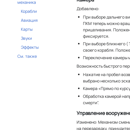
механика
Добавлено:
Корабли
При выборе дальнего в
Авиация
ПКМ теперь можно вращ
Карты
прицеливания. Положен
фиксируется.
Звуки
При выборе ближнего ( 
Эффекты
своего корабля. Положе
См. также
Переключение камеры м
Возможность быстрого пере
Нажатие на пробел возв
выбрано несколько эска
Камера «Прямо по курсу
Обработка камерой нап
смерти".
Управление вооружен
Изменено: Механизм смены 
на перезарядку, принудит