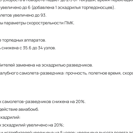
увеличено до 6 (добавлена 1 эскадрилья торпедоносцев).
летов увеличено до 93.
ы параметры скорострельности ПМК.
 торпедных аппаратов.
снижена с 35.6 до 34 узлов.
бителей заменена на эскадрилью разведчиков.
алубного самолета-разведчика: прочность, полетное время, скор
х самолетов-разведчиков снижена на 20%.
действие авиабомб.
скадрилий:
х эскадрилий увеличено на 20%;
и истребителей увеличена на 5 узлов; увеличена высота полета 