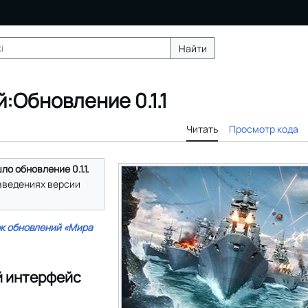
Найти
:Обновление 0.1.1
Читать
Просмотр кода
ло обновление 0.1.1.
введениях версии
к обновлений «Мира
й интерфейс