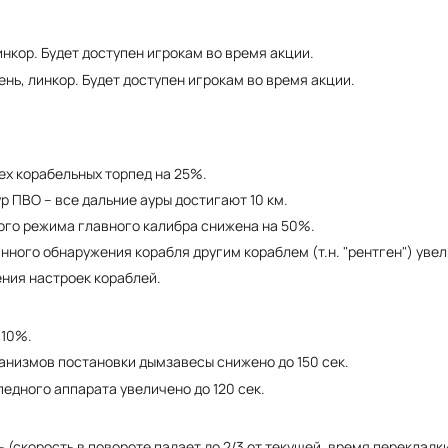
линкор. Будет доступен игрокам во время акции.
вень, линкор. Будет доступен игрокам во время акции.
ех корабельных торпед на 25%.
 ПВО – все дальние ауры достигают 10 км.
ого режима главного калибра снижена на 50%.
ного обнаружения корабля другим кораблем (т.н. "рентген") увел
ния настроек кораблей.
 10%.
анизмов постановки дымзавесы снижено до 150 сек.
едного аппарата увеличено до 120 сек.
(скорость в повороте падает до 2/3 от текущей, время перекладки