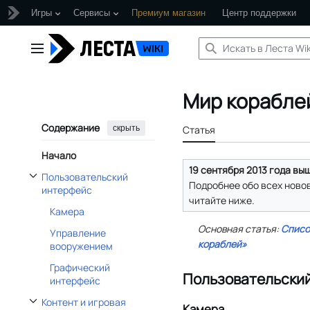
Игры
Сервисы
Премиум магазин
Центр поддержки
Перейти
к
Главное меню
содержанию
Мир кораблей
Содержание
скрыть
Статья
Начало
19 сентября 2013 года выш
Пользовательский
Подробнее обо всех ново
Отобразить/Скрыть подраздел Пользовательский интерфейс
интерфейс
читайте ниже.
Камера
Основная статья:
Списо
Управление
кораблей»
вооружением
Графический
Пользовательски
интерфейс
Контент и игровая
Камера
Отобразить/Скрыть подраздел Контент и игровая механика