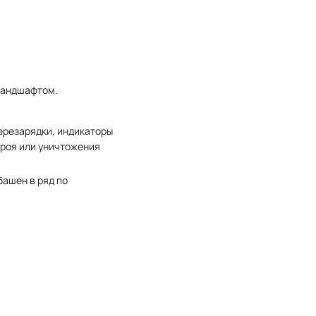
 ландшафтом.
ерезарядки, индикаторы
троя или уничтожения
башен в ряд по