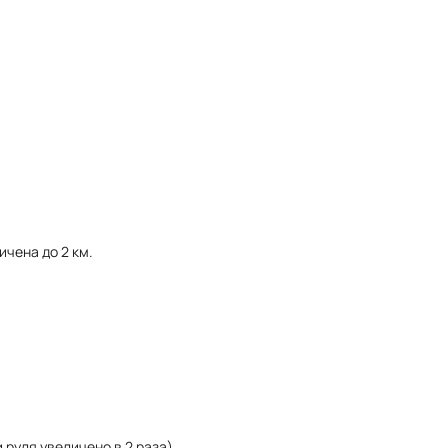
ичена до 2 км.
 руля увеличено в 2 раза).