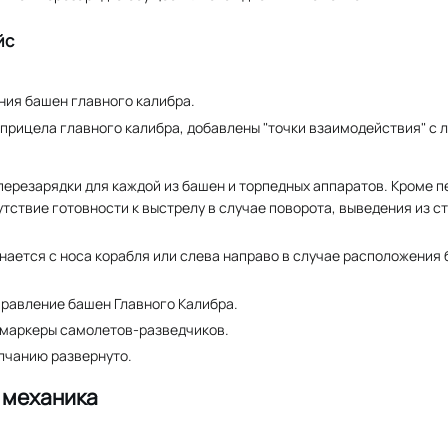
йс
ия башен главного калибра.
прицела главного калибра, добавлены "точки взаимодействия" с
ерезарядки для каждой из башен и торпедных аппаратов. Кроме п
тствие готовности к выстрелу в случае поворота, выведения из с
ается с носа корабля или слева направо в случае расположения 
правление башен Главного Калибра.
 маркеры самолетов-разведчиков.
олчанию развернуто.
я механика