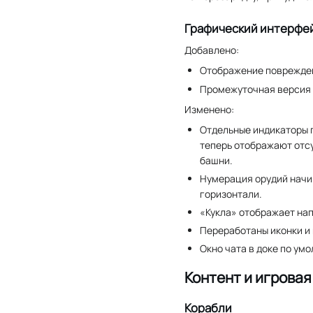
Графический интерфе
Добавлено:
Отображение поврежден
Промежуточная версия 
Изменено:
Отдельные индикаторы п
теперь отображают отсу
башни.
Нумерация орудий начин
горизонтали.
«Кукла» отображает на
Переработаны иконки и
Окно чата в доке по ум
Контент и игрова
Корабли