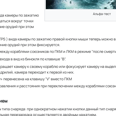
Альфа-тест
ида камеры по зажатию
аться вокруг точки
ие орудий при этом
TPS ) вида камеры по зажатию правой кнопки мыши теперь можно 
ние орудий при этом фиксируется.
ежду кораблями союзников по ПКМ и ЛКМ в режиме "после смерти
хода в вид из бинокля по клавише "B".
ращает камеру к своему кораблю или фокусирует камеру на выдел
дрилий, камера переходит к первой из них.
» перенесена на клавишу "V" вместо ПКМ
равления и расстояния при переключении между кораблями союзн
ием
типа снаряда: при однократном нажатии кнопки данный тип снаря
ельная перезарядка осуществляется двойным нажатием.