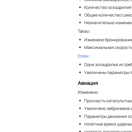
Количество эскадрилий 
Общее количество само
Незначительно изменен
Takao :
Изменено бронирование
Максимальная скорость 
Essex
:
Одна эскадрилья истре
Увеличены параметры п
Авиация
Изменено:
Прочность катапультны
Увеличено заброневое 
Параметры движения э
полетное время ударны
скорость пикировщиков 