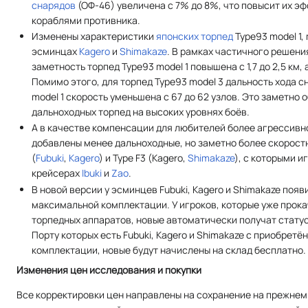
снарядов
(ОФ-46) увеличена с 7% до 8%, что повысит их э
кораблями противника.
Изменены характеристики
японских
торпед
Type93 model 1,
эсминцах
Kagero
и
Shimakaze
. В рамках частичного решен
заметность торпед Type93 model 1 повышена с 1,7 до 2,5 км, а 
Помимо этого, для торпед Type93 model 3 дальность хода сни
model 1 скорость уменьшена с 67 до 62 узлов. Это заметно 
дальноходных торпед на высоких уровнях боёв.
А в качестве компенсации для любителей более агрессивн
добавлены менее дальноходные, но заметно более скорост
(
Fubuki
,
Kagero
) и Type F3 (Kagero,
Shimakaze
), с которыми 
крейсерах
Ibuki
и
Zao
.
В новой версии у эсминцев Fubuki, Kagero и Shimakaze поя
максимальной комплектации. У игроков, которые уже про
торпедных аппаратов, новые автоматически получат стату
Порту которых есть Fubuki, Kagero и Shimakaze с приобрет
комплектации, новые будут начислены на склад бесплатно.
Изменения цен исследования и покупки
Все корректировки цен направлены на сохранение на прежнем