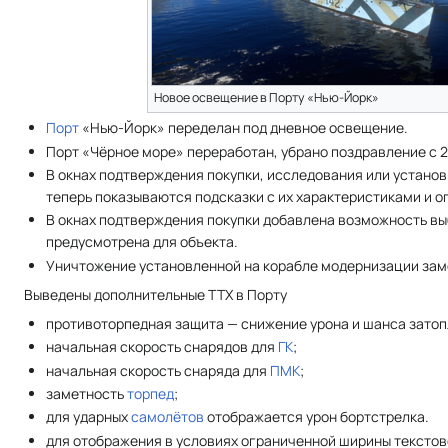
Новое освещение в Порту «Нью-Йорк»
Порт
«Нью-Йорк» переделан под дневное освещение.
Порт «Чёрное море» переработан, убрано поздравление с 
В окнах подтверждения покупки, исследования или установ
теперь показываются подсказки с их характеристиками и о
В окнах подтверждения покупки добавлена возможность вы
предусмотрена для объекта.
Уничтожение установленной на корабле модернизации зам
Выведены дополнительные ТТХ в Порту
противоторпедная защита — снижение урона и шанса затоп
начальная скорость снарядов для
ГК
;
начальная скорость снаряда для
ПМК
;
заметность
торпед
;
для ударных
самолётов
отображается урон бортстрелка.
для отображения в условиях ограниченной ширины текстово