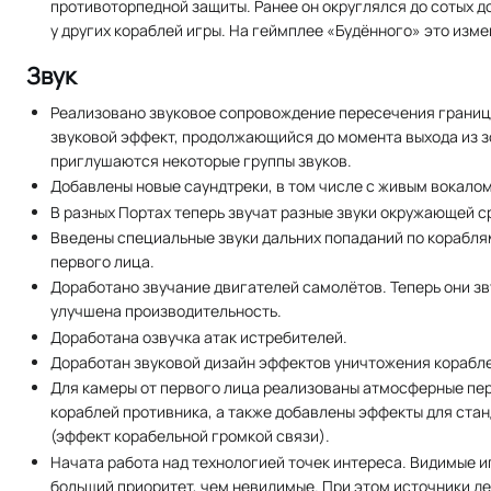
противоторпедной защиты. Ранее он округлялся до сотых до
у других кораблей игры. На геймплее «Будённого» это изме
Звук
Реализовано звуковое сопровождение пересечения границы
звуковой эффект, продолжающийся до момента выхода из зо
приглушаются некоторые группы звуков.
Добавлены новые саундтреки, в том числе с живым вокалом
В разных Портах теперь звучат разные звуки окружающей с
Введены специальные звуки дальних попаданий по корабля
первого лица.
Доработано звучание двигателей самолётов. Теперь они зв
улучшена производительность.
Доработана озвучка атак истребителей.
Доработан звуковой дизайн эффектов уничтожения корабл
Для камеры от первого лица реализованы атмосферные пе
кораблей противника, а также добавлены эффекты для ста
(эффект корабельной громкой связи).
Начата работа над технологией точек интереса. Видимые 
больший приоритет, чем невидимые. При этом источники д