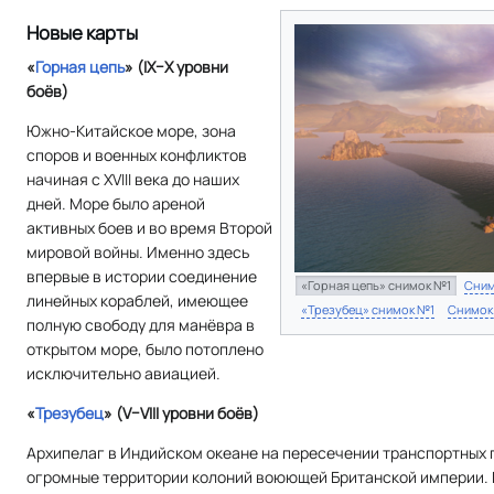
Новые карты
«
Горная цепь
» (IX–X уровни
боёв)
Южно-Китайское море, зона
споров и военных конфликтов
начиная с XVIII века до наших
дней. Море было ареной
активных боев и во время Второй
мировой войны. Именно здесь
впервые в истории соединение
«Горная цепь» снимок №1
Сни
линейных кораблей, имеющее
«Трезубец» снимок №1
Снимок
полную свободу для манёвра в
открытом море, было потоплено
исключительно авиацией.
«
Трезубец
» (V–VIII уровни боёв)
Архипелаг в Индийском океане на пересечении транспортных
огромные территории колоний воюющей Британской империи. 