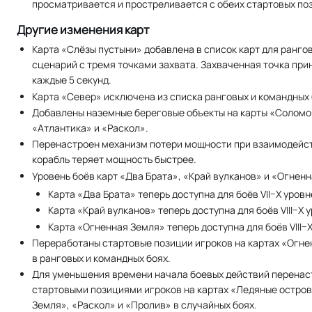
просматривается и простреливается с обеих стартовых по
Другие изменения карт
Карта «Слёзы пустыни» добавлена в список карт для ранго
сценарий с тремя точками захвата. Захваченная точка при
каждые 5 секунд.
Карта «Север» исключена из списка ранговых и командных 
Добавлены наземные береговые объекты на карты «Соломо
«Атлантика» и «Раскол».
Перенастроен механизм потери мощности при взаимодейст
корабль теряет мощность быстрее.
Уровень боёв карт «Два Брата», «Край вулканов» и «Огненн
Карта «Два Брата» теперь доступна для боёв VII–X уровне
Карта «Край вулканов» теперь доступна для боёв VIII–X у
Карта «Огненная Земля» теперь доступна для боёв VIII–X 
Переработаны стартовые позиции игроков на картах «Огне
в ранговых и командных боях.
Для уменьшения времени начала боевых действий перена
стартовыми позициями игроков на картах «Ледяные остров
Земля», «Раскол» и «Пролив» в случайных боях.