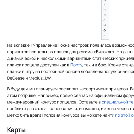
х
п
л
а
н
о
к
На вкладке «Управление» окна настроек появилась возможнос
вариантов прицельных планок для режима «Бинокль». На дан
динамической и несколькими вариантами статических прицел
планок прицела доступен как в
Порту
, так и в бою. Кроме ста
планки в игру на постоянной основе добавлены популярные пр
DeCease и Mebius_LW.
В будущем мы планируем расширять ассортимент прицелов. Вы
этом поприще. Например, прямо сейчас на официальном фору
международный конкурс прицелов. Оставьте в
специальной т
пройдите два этапа голосования и, возможно, именно через т
метко бить врага! Условия конкурса вы можете найти
по этой 
Карты