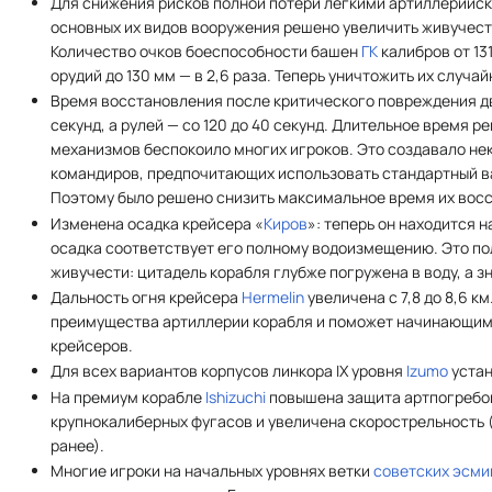
Для снижения рисков полной потери лёгкими артиллерийск
основных их видов вооружения решено увеличить живучест
Количество очков боеспособности башен
ГК
калибров от 131
орудий до 130 мм — в 2,6 раза. Теперь уничтожить их случ
Время восстановления после критического повреждения дв
секунд, а рулей — со 120 до 40 секунд. Длительное время р
механизмов беспокоило многих игроков. Это создавало не
командиров, предпочитающих использовать стандартный в
Поэтому было решено снизить максимальное время их вос
Изменена осадка крейсера «
Киров
»: теперь он находится н
осадка соответствует его полному водоизмещению. Это по
живучести: цитадель корабля глубже погружена в воду, а з
Дальность огня крейсера
Hermelin
увеличена с 7,8 до 8,6 к
преимущества артиллерии корабля и поможет начинающим
крейсеров.
Для всех вариантов корпусов линкора IX уровня
Izumo
устан
На премиум корабле
Ishizuchi
повышена защита артпогребов
крупнокалиберных фугасов и увеличена скорострельность (
ранее).
Многие игроки на начальных уровнях ветки
советских
эсми