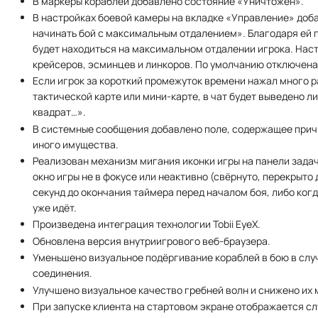
В маркеры кораблей добавлено состояние «Уничтожен».
В настройках боевой камеры на вкладке «Управление» доб
начинать бой с максимальным отдалением». Благодаря ей п
будет находиться на максимальном отдалении игрока. Нас
крейсеров, эсминцев и линкоров. По умолчанию отключена
Если игрок за короткий промежуток времени нажал много ра
тактической карте или мини-карте, в чат будет выведено 
квадрат…».
В системные сообщения добавлено поле, содержащее причи
иного имущества.
Реализован механизм мигания иконки игры на панели задач
окно игры не в фокусе или неактивно (свёрнуто, перекрыто др
секунд до окончания таймера перед началом боя, либо когд
уже идёт.
Произведена интеграция технологии Tobii EyeX.
Обновлена версия внутриигрового веб-браузера.
Уменьшено визуальное подёргивание кораблей в бою в слу
соединения.
Улучшено визуальное качество гребней волн и снижено их 
При запуске клиента на стартовом экране отображается 