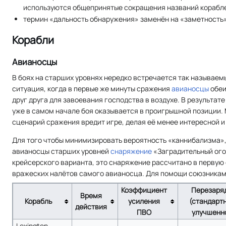
используются общепринятые сокращения названий корабл
термин «дальность обнаружения» заменён на «заметность»
Корабли
Авианосцы
В боях на старших уровнях нередко встречается так называе
ситуация, когда в первые же минуты сражения
авианосцы
обеи
друг друга для завоевания господства в воздухе. В результа
уже в самом начале боя оказывается в проигрышной позиции.
сценарий сражения вредит игре, делая её менее интересной и
Для того чтобы минимизировать вероятность «каннибализма»,
авианосцы старших уровней
снаряжение
«Заградительный огон
крейсерского варианта, это снаряжение рассчитано в первую 
вражеских налётов самого авианосца. Для помощи союзникам 
Коэффициент
Перезаря
Время
Корабль
усиления
(стандарт
действия
ПВО
улучшенн
Lexington