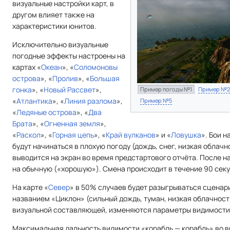
визуальные настройки карт, в
другом влияет также на
характеристики юнитов.
Исключительно визуальные
погодные эффекты настроены на
картах «
Океан
», «
Соломоновы
острова
», «
Пролив
», «
Большая
гонка
», «
Новый Рассвет
»,
Пример погоды №1
Пример №2
«
Атлантика
», «
Линия разлома
»,
Пример №5
«
Ледяные острова
», «
Два
Брата
», «
Огненная земля
»,
«
Раскол
», «
Горная цепь
», «
Край вулканов
» и «
Ловушка
». Бои 
будут начинаться в плохую погоду (дождь, снег, низкая облач
выводится на экран во время предстартового отчёта. После н
на обычную («хорошую»). Смена происходит в течение 90 секу
На карте «
Север
» в 50% случаев будет разыгрываться сценар
названием «Циклон» (сильный дождь, туман, низкая облачност
визуальной составляющей, изменяются параметры видимости
Максимальная дальность видимости «корабль — корабль» во вр