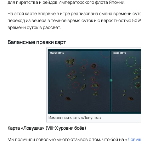
для пиратства и рейдов Императорского флота Японии.
На этой карте впервые в игре реализована смена времени сут
переход из вечера в тёмное время суток и с вероятностью 50
времени суток в рассвет.
Балансные правки карт
Изменения карты «Ловушка»
Карта «Ловушка» (VIII–X уровни боёв)
Мы получили довольно много отзывов о том, что бой на «
Ловуш