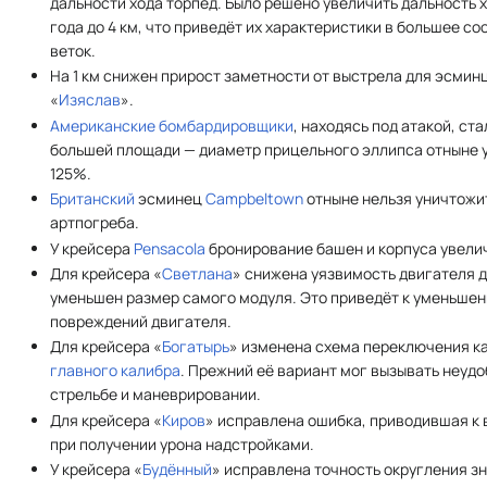
дальности хода торпед. Было решено увеличить дальность х
года до 4 км, что приведёт их характеристики в большее с
веток.
На 1 км снижен прирост заметности от выстрела для эсмин
«
Изяслав
».
Американские
бомбардировщики
, находясь под атакой, ст
большей площади — диаметр прицельного эллипса отныне 
125%.
Британский
эсминец
Campbeltown
отныне нельзя уничтожи
артпогреба.
У крейсера
Pensacola
бронирование башен и корпуса увеличе
Для крейсера «
Светлана
» снижена уязвимость двигателя д
уменьшен размер самого модуля. Это приведёт к уменьше
повреждений двигателя.
Для крейсера «
Богатырь
» изменена схема переключения к
главного калибра
. Прежний её вариант мог вызывать неуд
стрельбе и маневрировании.
Для крейсера «
Киров
» исправлена ошибка, приводившая к
при получении урона надстройками.
У крейсера «
Будённый
» исправлена точность округления 