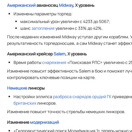
Американский
авианосец
Midway
, X уровень
Изменены параметры торпед:
максимальный урон увеличен c 4233 до 5067;
шанс
затопления
увеличен с 33% до 42%.
После недавних изменений Midway уступал другим кораблям. 
результативность торпедоносцев, а сам Midway станет эффек
Американский крейсер
Salem
, X уровень
Время работы
снаряжения
«Поисковая РЛС» увеличено с 25
Изменение повысит эффективность Salem в бою и поможет луч
контролировать ключевые позиции на карте.
Немецкие
линкоры
Настройки эллипса
разброса снарядов
орудий ГК
приведены
британских
линкоров.
Изменение повысит точность стрельбы немецких линкоров.
Изменение
модернизаций
«Гидроакустический поиск Модификация 1» теперь можно ус