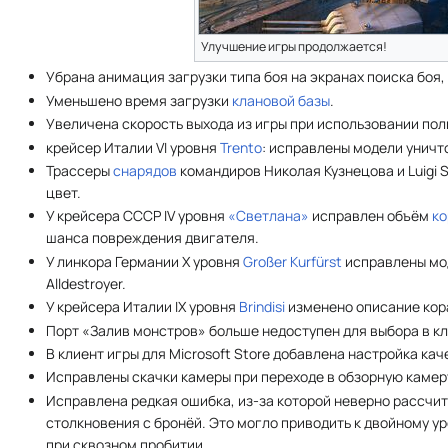
Улучшение игры продолжается!
Убрана анимация загрузки типа боя на экранах поиска боя, 
Уменьшено время загрузки
клановой базы
.
Увеличена скорость выхода из игры при использовании по
крейсер Италии VI уровня
Trento
: исправлены модели уничт
Трассеры
снарядов
командиров Николая Кузнецова и Luigi 
цвет.
У крейсера СССР IV уровня
«Светлана»
исправлен объём
ко
шанса повреждения двигателя.
У линкора Германии X уровня
Großer Kurfürst
исправлены мо
Alldestroyer.
У крейсера Италии IX уровня
Brindisi
изменено описание кор
Порт «Залив монстров» больше недоступен для выбора в кл
В клиент игры для Microsoft Store добавлена настройка ка
Исправлены скачки камеры при переходе в обзорную камер
Исправлена редкая ошибка, из-за которой неверно рассчи
столкновения с бронёй. Это могло приводить к двойному у
при сквозном пробитии.