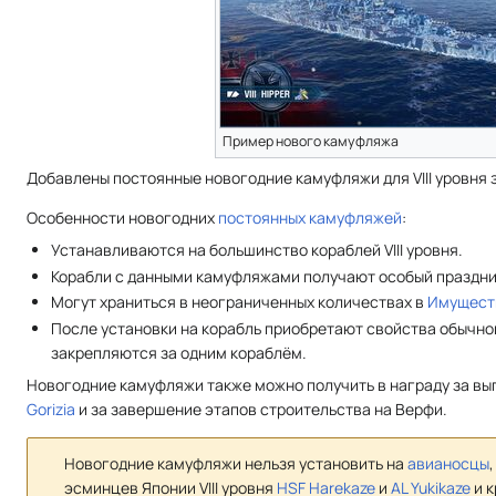
Пример нового камуфляжа
Добавлены постоянные новогодние камуфляжи для VIII уровня 
Особенности новогодних
постоянных камуфляжей
:
Устанавливаются на большинство кораблей VIII уровня.
Корабли с данными камуфляжами получают особый праздни
Могут храниться в неограниченных количествах в
Имущест
После установки на корабль приобретают свойства обычно
закрепляются за одним кораблём.
Новогодние камуфляжи также можно получить в награду за в
Gorizia
и за завершение этапов строительства на Верфи.
Новогодние камуфляжи нельзя установить на
авианосцы
эсминцев Японии VIII уровня
HSF Harekaze
и
AL Yukikaze
и к