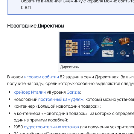
Обратите внимание: Снежинку с корабля можно сбить то
0.8.11.
Новогодние Директивы
Директивы
В новом
игровом событии
82 задачи в семи Директивах. За вы
получите награды, среди которых особенно выделяются след
крейсер
Италии
VII уровня
Gorizia
;
новогодний
постоянный камуфляж
, который можно установи
Контейнер «Большой новогодний подарок»;
4 контейнера «Новогодний подарок», из которых с опреде
один из премиум кораблей;
1950
судостроительных жетонов
для получения ускорителе
24 контейнера «Строительство корабля» с элементами но