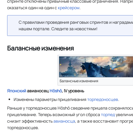
спринте отключены привычные классовые ограничения. Напри
оказаться один на один с
крейсером
.
С правилами проведения ранговых спринтов и наградами
нашем портале. Следите за новостями!
Балансные изменения
Балансные изменения
Японский
авианосец
Hōshō
, IV уровень
Изменены параметры прицеливания
торпедоносцев
.
Раньше у торпедоносцев Hōshō сведение прицела сохранялось
прицеливание. Теперь возможный угол сброса
торпед
увеличи
снизит эффективность
авианосца
, а также восстановит прог
торпедоносцев.