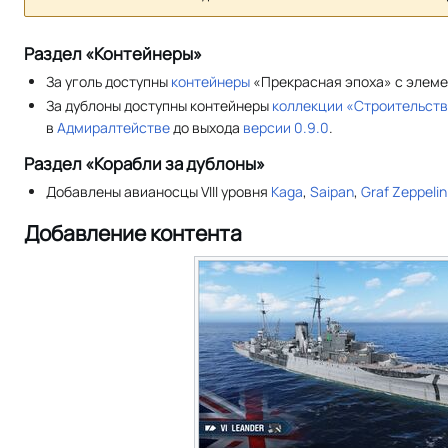
Раздел «Контейнеры»
За уголь доступны
контейнеры
«Прекрасная эпоха» с элем
За дублоны доступны контейнеры
коллекции «Строительств
в
Адмиралтействе
до выхода
версии 0.9.0
.
Раздел «Корабли за дублоны»
Добавлены авианосцы VIII уровня
Kaga
,
Saipan
,
Graf Zeppelin
Добавление контента