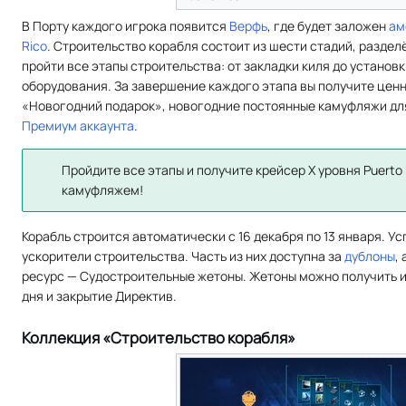
В Порту каждого игрока появится
Верфь
, где будет заложен
ам
Rico
. Строительство корабля состоит из шести стадий, раздел
пройти все этапы строительства: от закладки киля до установ
оборудования. За завершение каждого этапа вы получите ценн
«Новогодний подарок», новогодние постоянные камуфляжи для к
Премиум аккаунта
.
Пройдите все этапы и получите крейсер X уровня Puert
камуфляжем!
Корабль строится автоматически с 16 декабря по 13 января. Ус
ускорители строительства. Часть из них доступна за
дублоны
,
ресурс — Судостроительные жетоны. Жетоны можно получить 
дня и закрытие Директив.
Коллекция «Строительство корабля»