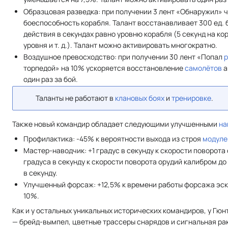
Образцовая разведка: при получении 3 лент «Обнаружил» 
боеспособность корабля. Талант восстанавливает 300 ед. 
действия в секундах равно уровню корабля (5 секунд на кора
уровня и т. д.). Талант можно активировать многократно.
Воздушное превосходство: при получении 30 лент «Попал
торпедой» на 10% ускоряется восстановление
самолётов
а
один раз за бой.
Таланты не работают в
клановых боях
и
тренировке
.
Также новый командир обладает следующими улучшенными
на
Профилактика: -45% к вероятности выхода из строя
модуле
Мастер-наводчик: +1 градус в секунду к скорости поворота
градуса в секунду к скорости поворота орудий калибром до
в секунду.
Улучшенный форсаж: +12,5% к времени работы форсажа эс
10%.
Как и у остальных уникальных исторических командиров, у Гю
— брейд-вымпел, цветные трассеры снарядов и сигнальная ра