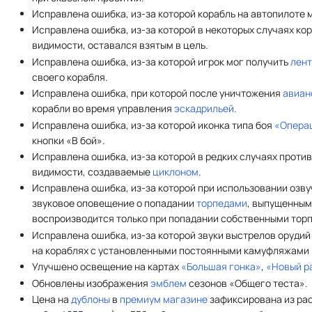
Исправлена ошибка, из-за которой корабль на автопилоте 
Исправлена ошибка, из-за которой в некоторых случаях ко
видимости, оставался взятым в цель.
Исправлена ошибка, из-за которой игрок мог получить
лент
своего корабля.
Исправлена ошибка, при которой после уничтожения
авиан
корабли во время управления
эскадрильей
.
Исправлена ошибка, из-за которой иконка типа боя
«Опера
кнопки «В бой».
Исправлена ошибка, из-за которой в редких случаях прот
видимости, создаваемые
циклоном
.
Исправлена ошибка, из-за которой при использовании озв
звуковое оповещение о попадании
торпедами
, выпущенным
воспроизводится только при попадании собственными тор
Исправлена ошибка, из-за которой звуки выстрелов оруди
на кораблях с установленными постоянными камуфляжами 
Улучшено освещение на картах
«Большая гонка»
,
«Новый р
Обновлены изображения
эмблем
сезонов «Общего теста».
Цена на
дублоны
в
премиум магазине
зафиксирована из расче