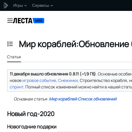
Игры
Сервисы
Перейти
к
Главное меню
содержанию
Мир кораблей:Обновление 0
Отобразить/Скрыть содержание
Статья
11 декабря вышло обновление 0.8.11 (~1,9 Гб)
. Основные особе
новое
игровое событие
,
Снежинки
, Строительство корабля, 
спринт
. Полный список изменений можно найти в нашей стать
Основная статья:
Мир кораблей:Список обновлений
Новый год-2020
Новогодние подарки