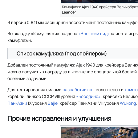
Камуфляж Ajax 1940 крейсера Великобрит
Leander
В версии 0.8.11 мы расширили ассортимент постоянных камуфл
Во вкладку «Камуфляжи» раздела
«Внешний вид»
клиента игр
камуфляжи:
Список камуфляжа (под спойлером)
Добавлен постоянный камуфляж Ajax 1940 для крейсера Велик
можно получить в награду за выполнение специальной боевой 
боевыми задачами.
Для тестирования силами
разработчиков
, волонтёров и
комью
корабли: линкор СССР VIII уровня
«Бородино»
, крейсекр Велико
Пан-Азии
IX уровня
Bajie
, крейсер Пан-Азии VIII уровня
Wukong
.
Прочие исправления и улучшения