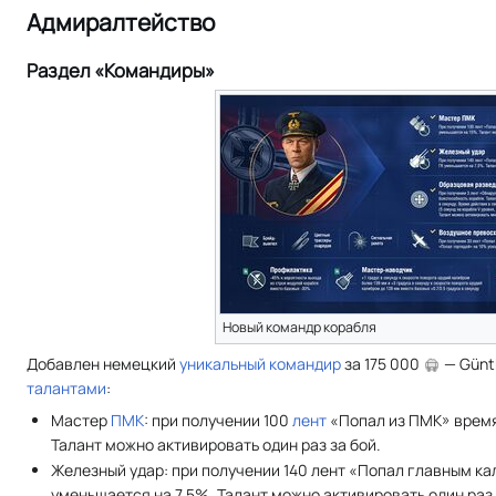
Адмиралтейство
Раздел «Командиры»
Новый командр корабля
Добавлен немецкий
уникальный командир
за 175 000
— Günt
талантами
:
Мастер
ПМК
: при получении 100
лент
«Попал из ПМК» время
Талант можно активировать один раз за бой.
Железный удар: при получении 140 лент «Попал главным к
уменьшается на 7,5%. Талант можно активировать один раз 