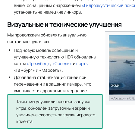
выше, оснащённый снаряжением
«Гидроакустический поис
установить на немецкие линкоры.
Визуальные и технические улучшения
Мы продолжаем обновлять визуальную
составляющую игры.
Под новую модель освещения и
улучшенную технологию HDR обновлены
карты
«Трезубец»
,
«Соседи»
и
порты
«Гамбург» и «Марсель».
Добавлена стабилизация теней при
перемещении и вращении камеры, что
уменьшает их дрожание и мерцание.
«Соседи» в 0.8.
Также мы улучшили процесс запуска
игры: обновлён загрузочный экран и
увеличена скорость загрузки игрового
клиента.