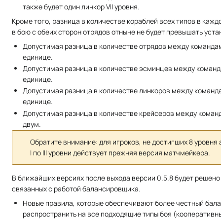
также будет один линкор VII уровня.
Кроме того, разница в количестве кораблей всех типов в кажд
в бою с обеих сторон отрядов отныне не будет превышать уст
Допустимая разница в количестве отрядов между командам
единице.
Допустимая разница в количестве эсминцев между команд
единице.
Допустимая разница в количестве линкоров между команда
единице.
Допустимая разница в количестве крейсеров между команд
двум.
Обратите внимание: для игроков, не достигших 8 уровня а
I по III уровни действует прежняя версия матчмейкера.
В ближайших версиях после выхода версии 0.5.8 будет решено
связанных с работой балансировщика.
Новые правила, которые обеспечивают более честный бала
распространить на все подходящие типы боя (кооперативны