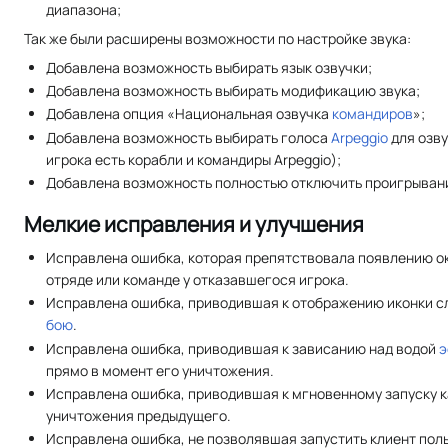
диапазона;
Так же были расширены возможности по настройке звука:
Добавлена возможность выбирать язык озвучки;
Добавлена возможность выбирать модификацию звука;
Добавлена опция «Национальная озвучка
командиров
»;
Добавлена возможность выбирать голоса
Arpeggio
для озву
игрока есть корабли и командиры Arpeggio);
Добавлена возможность полностью отключить проигрывание
Мелкие исправления и улучшения
Исправлена ошибка, которая препятствовала появлению ок
отряде или команде у отказавшегося игрока.
Исправлена ошибка, приводившая к отображению иконки с
бою
.
Исправлена ошибка, приводившая к зависанию над водой
э
прямо в момент его уничтожения.
Исправлена ошибка, приводившая к мгновенному запуску к
уничтожения предыдущего.
Исправлена ошибка, не позволявшая запустить клиент поль