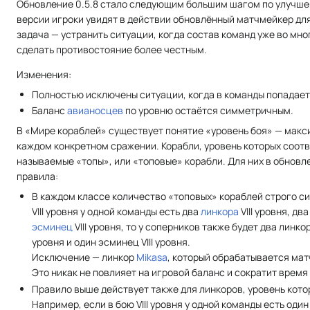
Обновление 0.5.8 стало следующим большим шагом по улучш
версии игроки увидят в действии обновлённый матчмейкер для
задача — устранить ситуации, когда состав команд уже во мно
сделать противостояние более честным.
Изменения:
Полностью исключены ситуации, когда в команды попадает
Баланс
авианосцев
по уровню остаётся симметричным.
В «Мире кораблей» существует понятие «уровень боя» — макс
каждом конкретном сражении. Корабли, уровень которых соотв
называемые «топы», или «топовые» корабли. Для них в обнов
правила:
В каждом классе количество «топовых» кораблей строго с
VIII уровня у одной команды есть два
линкора
VIII уровня, дв
эсминец
VIII уровня, то у соперников также будет два линкора
уровня и один эсминец VIII уровня.
Исключение — линкор
Mikasa
, который обрабатывается матч
Это никак не повлияет на игровой баланс и сократит время
Правило выше действует также для линкоров, уровень кото
Например, если в бою VIII уровня у одной команды есть один 