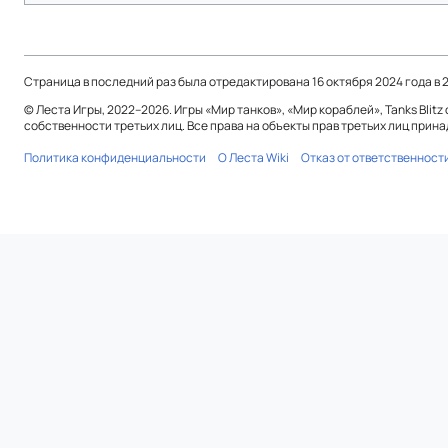
Страница в последний раз была отредактирована 16 октября 2024 года в 2
© Леста Игры, 2022–2026. Игры «Мир танков», «Мир кораблей», Tanks Blit
собственности третьих лиц. Все права на объекты прав третьих лиц при
Политика конфиденциальности
О Леста Wiki
Отказ от ответственност