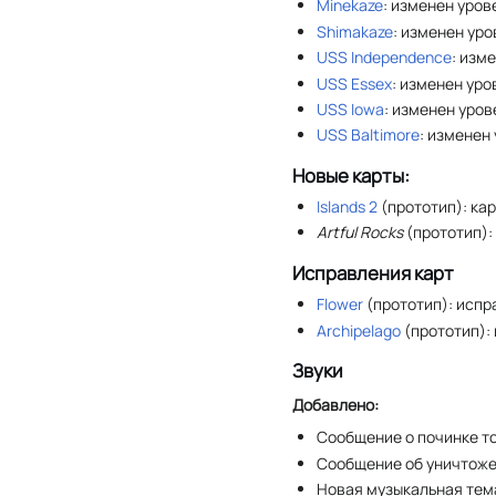
Minekaze
: изменен урове
Shimakaze
: изменен уров
USS Independence
: изме
USS Essex
: изменен урове
USS Iowa
: изменен урове
USS Baltimore
: изменен у
Новые карты:
Islands 2
(прототип): ка
Artful Rocks
(прототип):
Исправления карт
Flower
(прототип): испр
Archipelago
(прототип):
Звуки
Добавлено:
Сообщение о починке т
Сообщение об уничтоже
Новая музыкальная тем