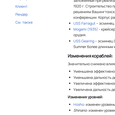
заложенный при реализ
1920 г. Строительство 
Клиент:
решениям Вашингтонск
Рендер
конференции. Корпус ра
См. также
USS Farragut
– эсминец 
Mogami (1935)
- крейсер
орудия.
USS Gearing
– эсминец 
Sumner более длинным 
Изменения кораблей:
Значительно снижено влиян
Уменьшена эффективно
Уменьшена дальность д
Увеличена эффективно
Увеличена дальность д
Изменения уровней:
Hosho
: изменен уровень 
Shinano
: изменен уровень