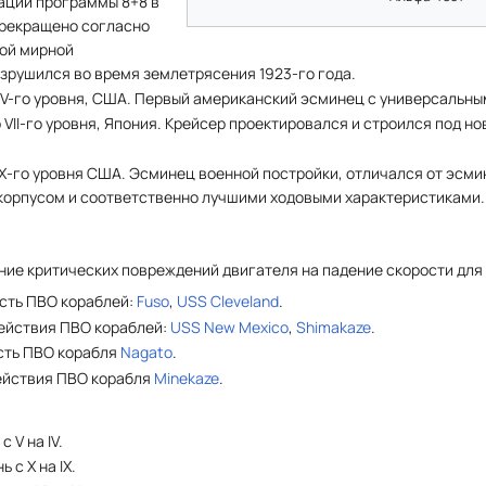
ации программы 8+8 в
прекращено согласно
ой мирной
зрушился во время землетрясения 1923-го года.
V-го уровня, США. Первый американский эсминец с универсальны
 VII-го уровня, Япония. Крейсер проектировался и строился под н
IX-го уровня США. Эсминец военной постройки, отличался от эсм
корпусом и соответственно лучшими ходовыми характеристиками.
ие критических повреждений двигателя на падение скорости для 
сть ПВО кораблей:
Fuso
,
USS Cleveland
.
ействия ПВО кораблей:
USS New Mexico
,
Shimakaze
.
сть ПВО корабля
Nagato
.
ействия ПВО корабля
Minekaze
.
с V на IV.
 с X на IX.