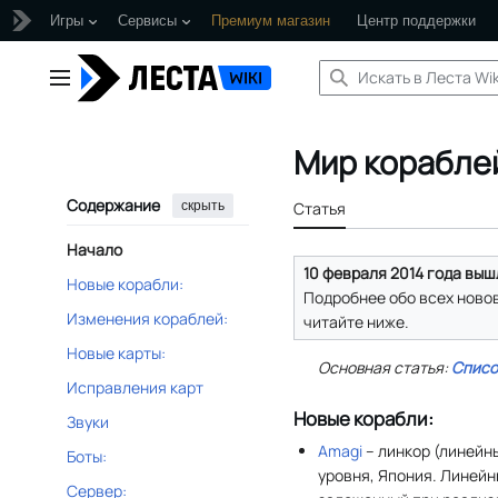
Игры
Сервисы
Премиум магазин
Центр поддержки
Перейти
к
Главное меню
содержанию
Мир кораблей
Содержание
скрыть
Статья
Начало
10 февраля 2014 года вышл
Новые корабли:
Подробнее обо всех ново
Изменения кораблей:
читайте ниже.
Новые карты:
Основная статья:
Списо
Исправления карт
Новые корабли:
Звуки
Amagi
– линкор (линейны
Боты:
уровня, Япония. Линейн
Сервер: