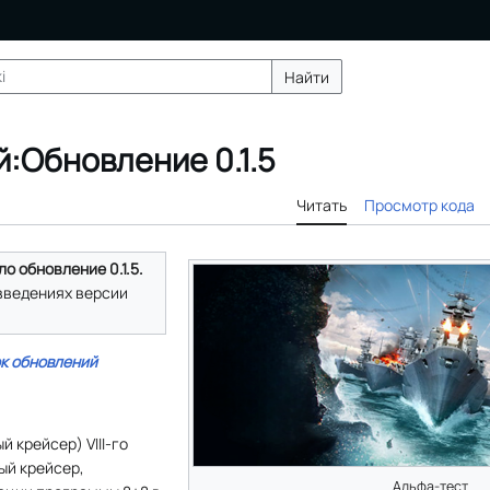
Найти
:Обновление 0.1.5
Читать
Просмотр кода
о обновление 0.1.5.
введениях версии
к обновлений
й крейсер) VIII-го
ый крейсер,
Альфа-тест