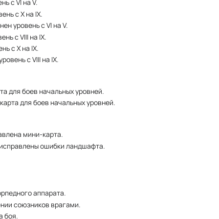
нь с VI на V.
ень с X на IX.
нен уровень с VI на V.
нь с VIII на IX.
нь с X на IX.
ровень с VIII на IX.
рта для боев начальных уровней.
 карта для боев начальных уровней.
авлена мини-карта.
 исправлены ошибки ландшафта.
орпедного аппарата.
нии союзников врагами.
а боя.