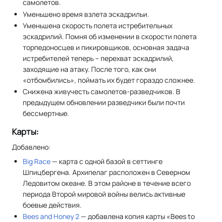
самолетов.
Уменьшено время взлета эскадрильи.
Уменьшена скорость полета истребительных
эскадрилий. Помня об изменении в скорости полета
торпедоносцев и пикировщиков, основная задача
истребителей теперь – перехват эскадрилий,
заходящие на атаку. После того, как они
«отбомбились», поймать их будет гораздо сложнее.
Снижена живучесть самолетов-разведчиков. В
предыдущем обновлении разведчики были почти
бессмертные.
Карты:
Добавлено:
Big Race
— карта с одной базой в сеттинге
Шпицбергена. Архипелаг расположен в Северном
Ледовитом океане. В этом районе в течение всего
периода Второй мировой войны велись активные
боевые действия.
Bees and Honey 2
— добавлена копия карты «Bees to