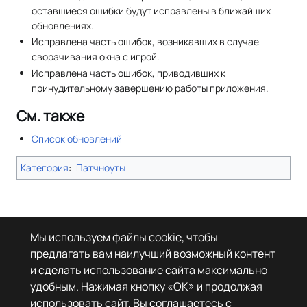
оставшиеся ошибки будут исправлены в ближайших
обновлениях.
Исправлена часть ошибок, возникавших в случае
сворачивания окна с игрой.
Исправлена часть ошибок, приводивших к
принудительному завершению работы приложения.
См. также
Список обновлений
Категория
:
Патчноуты
Страница в последний раз была отредактирована 3 октября 2024
Мы используем файлы cookie, чтобы
года в 13:13.
предлагать вам наилучший возможный контент
© Леста Игры, 2022–2026. Игры «Мир танков», «Мир кораблей», Tanks
и сделать использование сайта максимально
Blitz основаны на интеллектуальной собственности третьих лиц. Все
права на объекты прав третьих лиц принадлежат их законным
удобным. Нажимая кнопку «OK» и продолжая
правообладателям.
использовать сайт, Вы соглашаетесь с