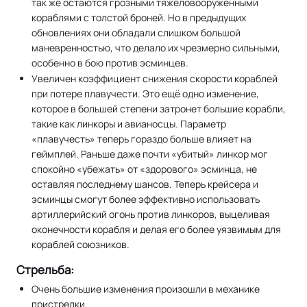
так же остаются грозными тяжеловооруженными
кораблями с толстой броней. Но в предыдущих
обновлениях они обладали слишком большой
маневренностью, что делало их чрезмерно сильными,
особенно в бою против эсминцев.
Увеличен коэффициент снижения скорости кораблей
при потере плавучести. Это ещё одно изменение,
которое в большей степени затронет большие корабли,
такие как линкоры и авианосцы. Параметр
«плавучесть» теперь гораздо больше влияет на
геймплей. Раньше даже почти «убитый» линкор мог
спокойно «убежать» от «здорового» эсминца, не
оставляя последнему шансов. Теперь крейсера и
эсминцы смогут более эффективно использовать
артиллерийский огонь против линкоров, выцеливая
оконечности корабля и делая его более уязвимым для
кораблей союзников.
Стрельба:
Очень большие изменения произошли в механике
пристрелки.