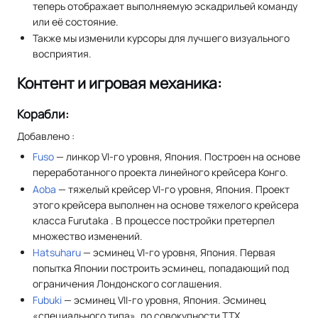
теперь отображает выполняемую эскадрильей команду
или её состояние.
Также мы изменили курсоры для лучшего визуального
восприятия.
Контент и игровая механика:
Корабли:
Добавлено :
Fuso
— линкор VI-го уровня, Япония. Построен на основе
переработанного проекта линейного крейсера Конго.
Aoba
— тяжелый крейсер VI-го уровня, Япония. Проект
этого крейсера выполнен на основе тяжелого крейсера
класса Furutaka . В процессе постройки претерпел
множество изменений.
Hatsuharu
— эсминец VI-го уровня, Япония. Первая
попытка Японии построить эсминец, попадающий под
ограничения Лондонского соглашения.
Fubuki
— эсминец VII-го уровня, Япония. Эсминец
«специального типа», по совокупности ТТХ