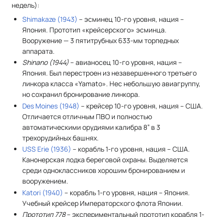
недель):
Shimakaze (1943)
– эсминец 10-го уровня, нация –
Япония. Прототип «крейсерского» эсминца.
Вооружение — 3 пятитрубных 633-мм торпедных
аппарата.
Shinano (1944)
– авианосец 10-го уровня, нация –
Япония. Был перестроен из незавершенного третьего
линкора класса «Yamato». Нес небольшую авиагруппу,
но сохранил бронирование линкора.
Des Moines (1948)
– крейсер 10-го уровня, нация – США.
Отличается отличным ПВО и полностью
автоматическими орудиями калибра 8” в 3
трехорудийных башнях.
USS Erie (1936)
– корабль 1-го уровня, нация – США.
Канонерская лодка береговой охраны. Выделяется
среди одноклассников хорошим бронированием и
вооружением.
Katori (1940)
– корабль 1-го уровня, нация – Япония.
Учебный крейсер Императорского флота Японии.
Прототип 778
– экспериментальный прототип корабля 1-