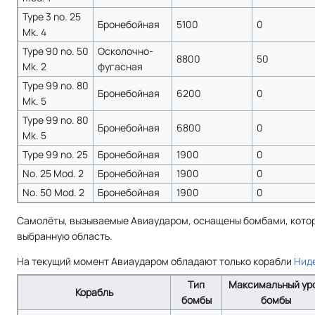
Type 3 no. 25
Бронебойная
5100
0
Mk. 4
Type 90 no. 50
Осколочно-
8800
50
Mk. 2
фугасная
Type 99 no. 80
Бронебойная
6200
0
Mk. 5
Type 99 no. 80
Бронебойная
6800
0
Mk. 5
Type 99 no. 25
Бронебойная
1900
0
No. 25 Mod. 2
Бронебойная
1900
0
No. 50 Mod. 2
Бронебойная
1900
0
Самолёты, вызываемые Авиаударом, оснащены бомбами, котор
выбранную область.
На текущий момент Авиаударом обладают только корабли
Нид
Тип
Максимальный ур
Корабль
бомбы
бомбы