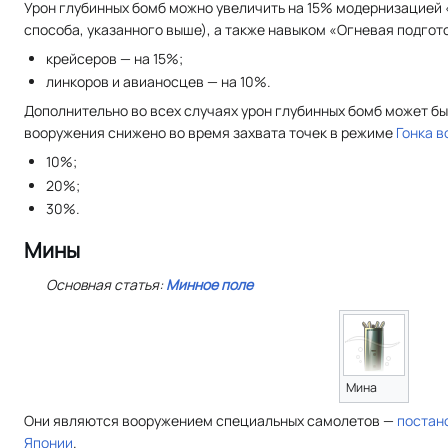
Урон глубинных бомб можно увеличить на 15% модернизацией
способа, указанного выше), а также навыком «Огневая подгото
крейсеров — на 15%;
линкоров и авианосцев — на 10%.
Дополнительно во всех случаях урон глубинных бомб может бы
вооружения снижено во время захвата точек в режиме
Гонка 
10%;
20%;
30%.
Мины
Основная статья:
Минное поле
Мина
Они являются вооружением специальных самолетов —
постан
Японии
.