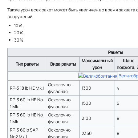
Также урон всех ракет может быть увеличен во время захвата
вооружений:
10%;
20%;
30%.
Ракеты
Максимальный
Шанс
Тип ракеты
Вида ракеты
урон
поджога,
Великобр
Осколочно-
RP-3 18 lb HE Mk.I
1300
4
фугасная
RP-3 60 lb HE No
Осколочно-
1500
5
1 Mk.I
фугасная
RP-3 60 lb HE No
Осколочно-
2100
9
1 Mk.I
фугасная
RP-3 60lb SAP
Осколочно-
2350
9
No2 Mk.I
фугасная