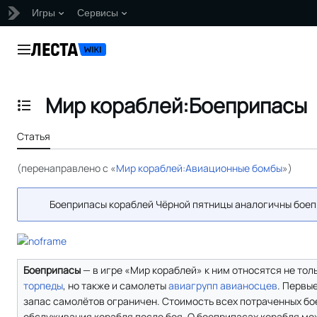
Игры
Сервисы
Перейти
к
Главное меню
содержанию
Мир кораблей:Боеприпасы
Отобразить/Скрыть содержание
Статья
(перенаправлено с «
Мир кораблей:Авиационные бомбы
»)
Боеприпасы кораблей Чёрной пятницы аналогичны боеп
Боеприпасы
— в игре «Мир кораблей» к ним относятся не тол
торпеды
, но также и самолеты
авиагрупп
авианосцев
. Первые
запас самолётов ограничен. Стоимость всех потраченных бо
обслуживания корабля после боя. О боеприпасах корабля мо