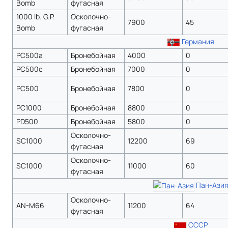
Bomb
фугасная
1000 lb. G.P.
Осколочно-
7900
45
Bomb
фугасная
Германия
PC500a
Бронебойная
4000
0
PC500c
Бронебойная
7000
0
PC500
Бронебойная
7800
0
PC1000
Бронебойная
8800
0
PD500
Бронебойная
5800
0
Осколочно-
SC1000
12200
69
фугасная
Осколочно-
SC1000
11000
60
фугасная
Пан-Ази
Осколочно-
AN-M66
11200
64
фугасная
СССР