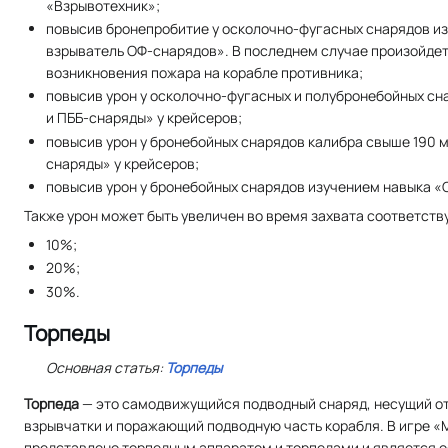
«Взрывотехник»;
повысив бронепробитие у осколочно-фугасных снарядов и
взрыватель ОФ-снарядов». В последнем случае произойде
возникновения пожара на корабле противника;
повысив урон у осколочно-фугасных и полубронебойных сн
и ПББ-снаряды» у крейсеров;
повысив урон у бронебойных снарядов калибра свыше 190 
снаряды» у крейсеров;
повысив урон у бронебойных снарядов изучением навыка «
Также урон может быть увеличен во время захвата соответст
10%;
20%;
30%.
Торпеды
Основная статья:
Торпеды
Торпеда
— это самодвижущийся подводный снаряд, несущий от 
взрывчатки и поражающий подводную часть корабля. В игре «
представлено торпедным аппаратом и торпедами и является 