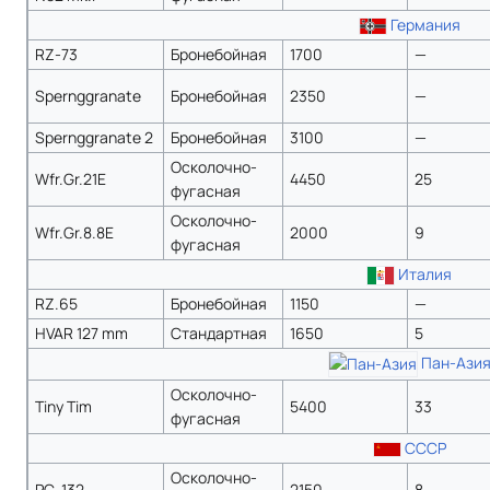
Германия
RZ-73
Бронебойная
1700
—
Spernggranate
Бронебойная
2350
—
Spernggranate 2
Бронебойная
3100
—
Осколочно-
Wfr.Gr.21Е
4450
25
фугасная
Осколочно-
Wfr.Gr.8.8Е
2000
9
фугасная
Италия
RZ.65
Бронебойная
1150
—
HVAR 127 mm
Стандартная
1650
5
Пан-Ази
Осколочно-
Tiny Tim
5400
33
фугасная
СССР
Осколочно-
РС-132
2150
8