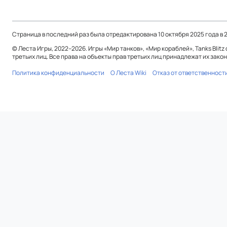
Страница в последний раз была отредактирована 10 октября 2025 года в 2
© Леста Игры, 2022–2026. Игры «Мир танков», «Мир кораблей», Tanks Bli
третьих лиц. Все права на объекты прав третьих лиц принадлежат их зак
Политика конфиденциальности
О Леста Wiki
Отказ от ответственност