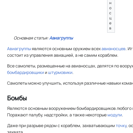
н
о
с
ц
е
в
Основная статья:
Авиагруппы
Авиагруппы
являются основным оружием всех
авианосцев
. И
состоит из управления авиацией, а не самим кораблем.
Все самолеты, размещенные на авианосцах, делятся по воору
бомбардировщики
и
штурмовики
.
Самолеты можно улучшить, используя различные навыки кома
Бомбы
Являются основным вооружением бомбардировщиков любого в
Поражают палубу, надстройки, а также некоторые
модули
.
Даже при разрыве рядом с кораблем, захватывающим
точку
, 
захвата.