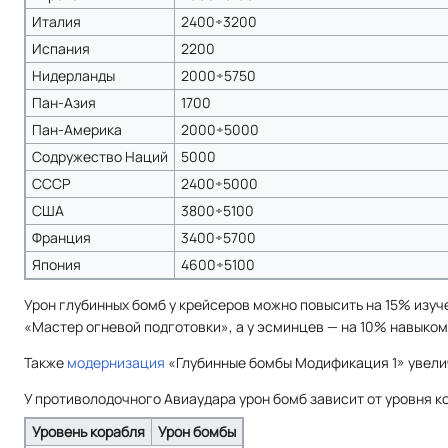
Италия
2400÷3200
Испания
2200
Нидерланды
2000÷5750
Пан-Азия
1700
Пан-Америка
2000÷5000
Содружество Наций
5000
СССР
2400÷5000
США
3800÷5100
Франция
3400÷5700
Япония
4600÷5100
Урон глубинных бомб у крейсеров можно повысить на 15% изу
«Мастер огневой подготовки», а у эсминцев — на 10% навыко
Также
модернизация
«Глубинные бомбы Модификация 1» увелич
У противолодочного Авиаудара урон бомб зависит от уровня к
Уровень корабля
Урон бомбы