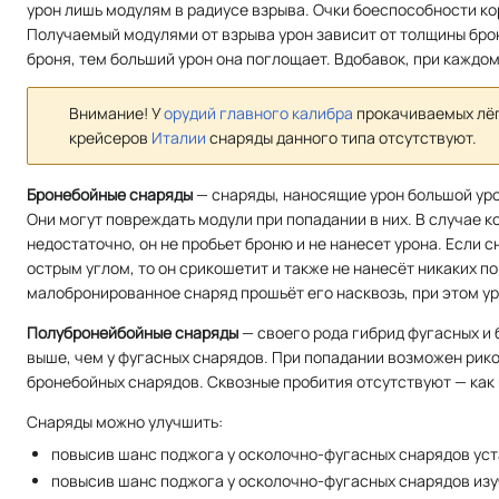
урон лишь модулям в радиусе взрыва. Очки боеспособности ко
Получаемый модулями от взрыва урон зависит от толщины бр
броня, тем больший урон она поглощает. Вдобавок, при каждо
Внимание! У
орудий главного калибра
прокачиваемых лё
крейсеров
Италии
снаряды данного типа отсутствуют.
Бронебойные снаряды
— снаряды, наносящие урон большой уро
Они могут повреждать модули при попадании в них. В случае 
недостаточно, он не пробьет броню и не нанесет урона. Если 
острым углом, то он срикошетит и также не нанесёт никаких п
малобронированное снаряд прошьёт его насквозь, при этом ур
Полубронейбойные снаряды
— своего рода гибрид фугасных и 
выше, чем у фугасных снарядов. При попадании возможен рико
бронебойных снарядов. Сквозные пробития отсутствуют — как
Снаряды можно улучшить:
повысив шанс поджога у осколочно-фугасных снарядов ус
повысив шанс поджога у осколочно-фугасных снарядов из