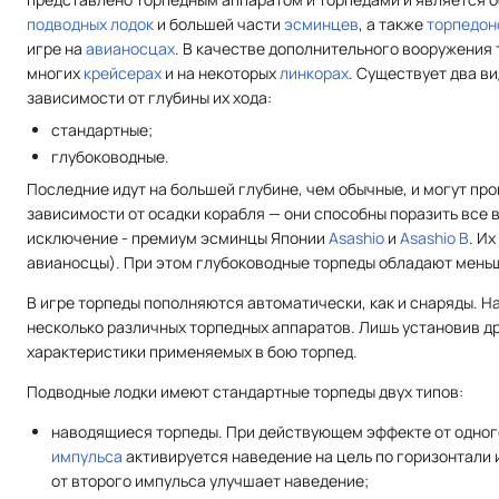
подводных лодок
и большей части
эсминцев
, а также
торпедон
игре на
авианосцах
. В качестве дополнительного вооружения 
многих
крейсерах
и на некоторых
линкорах
. Существует два ви
зависимости от глубины их хода:
стандартные;
глубоководные.
Последние идут на большей глубине, чем обычные, и могут про
зависимости от осадки корабля — они способны поразить все 
исключение - премиум эсминцы Японии
Asashio
и
Asashio B
. И
авианосцы). При этом глубоководные торпеды обладают мен
В игре торпеды пополняются автоматически, как и снаряды. Н
несколько различных торпедных аппаратов. Лишь установив д
характеристики применяемых в бою торпед.
Подводные лодки имеют стандартные торпеды двух типов:
наводящиеся торпеды. При действующем эффекте от одно
импульса
активируется наведение на цель по горизонтали 
от второго импульса улучшает наведение;