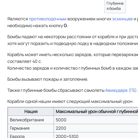
Глубинна
я бомба
Являются
противолодочным
вооружением многих
эсминцев
и 
необходимо нажать кнопку
G
.
Бомбы падают на некотором расстоянии от корабля и при дос
хотя могут поразить и подводную лодку в надводном положени
Корабль может иметь несколько зарядов, которые перезаряжа
составляет 40 с.
Количество зарядов и количество глубинных бомб в каждом за
Бомбы вызывают пожары и затопление.
Также глубинные бомбы сбрасывают самолеты
Авиаудара (ГБ)
.
Корабли одной нации имеют следующий максимальный урон:
Нация
Максимальный урон обычной глубинно
Великобритания
5000
Германия
2200
Европа
2000÷5100