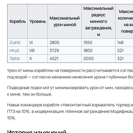
Максимальный
Макси
радиус
Максимальный
количе
Корабль
Уровень
минного
урон миной
на в
заграждения,
повер
м
Zuihō
VI
2805
1550
148
Hiryū
VIII
3729
1800
221
Taihō
X
4521
2000
321
Урон от мины кораблям на поверхности рассчитывается соглас
под водой — согласно механике нанесения урона глубинных бо
Подводные лодки могут минимизировать урон от мин, находясь
к мине, тем он больше.
Навык командира корабля «Неконтактный взрыватель торпед 
ПТЗ на 10%, а модернизация «Минное заграждение Модификац
15%.
История изменений