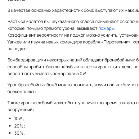
В качестве основных характеристик бомб выступают их макси
Часть самолетов вышеуказанного класса применяют осколоч
которые, помимо прямого урона, вызывают
пожары
.
Коэффициент вероятности на поджог можно усилить, установ
Yankee или изучив навык командира корабля «Пиротехник», ко
на поджог.
Бомбардировщики некоторых наций обладают бронебойными б
способны пробить броню палубы и нанести урон в цитадель, но
вероятность вызвать пожар равна 0%.
Урон бронебойных бомб можно повысить, изучи навык «Усиле
боекомплект».
Также урон всех бомб может быть увеличен во время захвата 
вооружений:
10%;
20%;
30%.