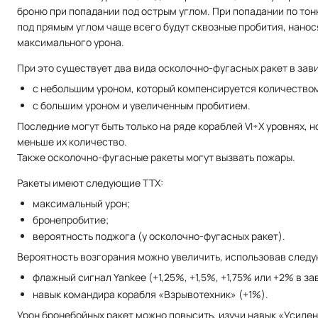
броню при попадании под острым углом. При попадании по то
под прямым углом чаще всего будут сквозные пробития, нанос
максимального урона.
При это существует два вида осколочно-фугасных ракет в зав
с небольшим уроном, который компенсируется количеством
с большим уроном и увеличенным пробитием.
Последние могут быть только на ряде кораблей VI÷X уровнях, н
меньше их количество.
Также осколочно-фугасные ракеты могут вызвать пожары.
Ракеты имеют следующие ТТХ:
максимальный урон;
бронепробитие;
вероятность поджога (у осколочно-фугасных ракет).
Вероятность возгорания можно увеличить, использовав след
флажный сигнал Yankee (+1,25%, +1,5%, +1,75% или +2% в за
навык командира корабля «Взрывотехник» (+1%).
Урон бронебойных ракет можно повысить, изучи навык «Усиле