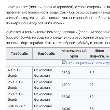
Немецкие же (прокачиваемых кораблей), с свою очередь, не п
параллельно поверхности воды. Сами бомбардировщики наход
самолёты других наций, в связи с чем они способны пробивать 
примеру, бомбардировщики Японии.
Имеются и топмачтовые бомбардировщики (главным образом 
бросают бомбы на воду на определенном расстоянии от цели, 
попали в борт корабля. Хотя могут сбросить бомбу и прямо на 
Максимальный
Шанс
Тип бомбы
Вид бомбы
урон
поджога, %
Великобр
40 lb. G.P.
Осколочно-
2300
8,7
Bomb
фугасная
250 lb. G.P.
Осколочно-
4700
27
Bomb
фугасная
250 lb. G.P.
Осколочно-
5600
32
Bomb
фугасная
500 lb. G.P.
Осколочно-
6400
36