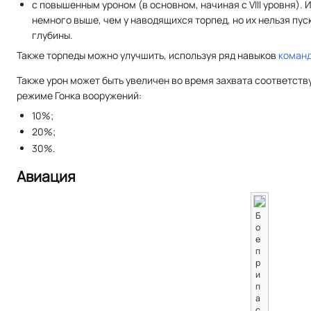
с повышенным уроном (в основном, начиная с VIII уровня). 
немного выше, чем у наводящихся торпед, но их нельзя пус
глубины.
Также торпеды можно улучшить, используя ряд навыков
команд
Также урон может быть увеличен во время захвата соответств
режиме Гонка вооружений:
10%;
20%;
30%.
Авиация
Б
о
е
п
р
и
п
а
с