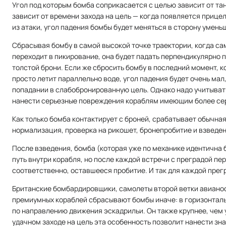
Угол под которым бомба соприкасается с целью зависит от тан
зависит от времени захода на цель — когда появляется прицел
из атаки, угол падения бомбы будет меняться в сторону умень
Сбрасывая бомбу в самой высокой точке траектории, когда са
переходит в пикирование, она будет падать перпендикулярно п
толстой брони. Если же сбросить бомбу в последний момент, 
просто летит параллельно воде, угол падения будет очень мал
попадании в слабобронированную цель. Однако надо учитывать
нанести серьезные повреждения кораблям имеющим более сер
Как только бомба контактирует с броней, срабатывает обычна
нормализация, проверка на рикошет, бронепробитие и взведен
После взведения, бомба (которая уже по механике идентична
путь внутри корабля, но после каждой встречи с преградой пе
соответственно, оставшееся пробитие. И так для каждой прег
Британские бомбардировщики, самолеты второй ветки авиано
премиумных кораблей сбрасывают бомбы иначе: в горизонталь
по направлению движения эскадрильи. Он также крупнее, чем
удачном заходе на цель эта особенность позволит нанести зн