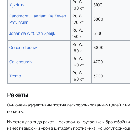
P.u.W.
Kijkduin
5100
100 кг
Eendracht
,
Haarlem
,
De Zeven
P.u.W.
5800
Provinciën
120 кг
P.u.W.
Johan de Witt
,
Van Speijk
6100
140 кг
P.u.W.
Gouden Leeuw
6800
160 кг
P.u.W.
Callenburgh
4700
160 кг
P.u.W.
Tromp
3700
160 кг
Ракеты
Они очень эффективны против легкобронированных целей и им
попасть.
Имеется два вида ракет — осколочно—фугасные и бронебойны
нанести высокий урон в цитадель противника, но могут срикош