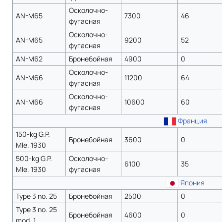
Осколочно-
AN-M65
7300
46
фугасная
Осколочно-
AN-M65
9200
52
фугасная
AN-M62
Бронебойная
4900
0
Осколочно-
AN-M66
11200
64
фугасная
Осколочно-
AN-M66
10600
60
фугасная
Франция
150-kg G.P.
Бронебойная
3600
0
Mle. 1930
500-kg G.P.
Осколочно-
6100
35
Mle. 1930
фугасная
Япония
Type 3 no. 25
Бронебойная
2500
0
Type 3 no. 25
Бронебойная
4600
0
mod. 1