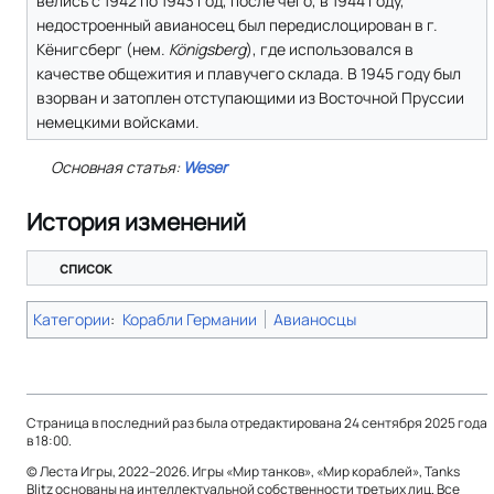
велись с 1942 по 1943 год, после чего, в 1944 году,
недостроенный авианосец был передислоцирован в г.
Кёнигсберг (
нем.
Königsberg
), где использовался в
качестве общежития и плавучего склада. В 1945 году был
взорван и затоплен отступающими из Восточной Пруссии
немецкими войсками.
Основная статья:
Weser
История изменений
список
Категории
:
Корабли Германии
Авианосцы
Страница в последний раз была отредактирована 24 сентября 2025 года
в 18:00.
© Леста Игры, 2022–2026. Игры «Мир танков», «Мир кораблей», Tanks
Blitz основаны на интеллектуальной собственности третьих лиц. Все