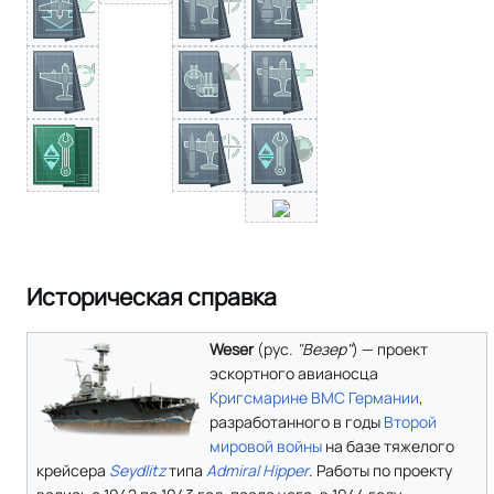
Историческая справка
Weser
(
рус.
"Везер"
) — проект
эскортного авианосца
Кригсмарине
ВМС Германии
,
разработанного в годы
Второй
мировой войны
на базе тяжелого
крейсера
Seydlitz
типа
Admiral Hipper
. Работы по проекту