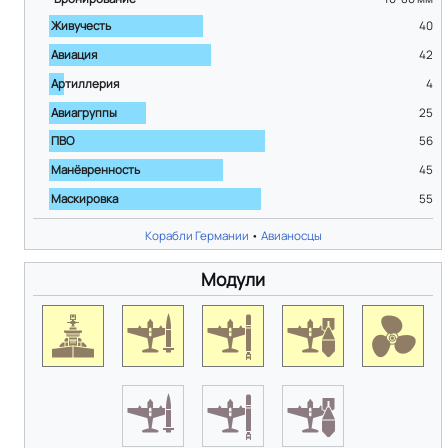
Живучесть
40
Авиация
42
Артиллерия
4
Авиагруппы
25
ПВО
56
Манёвренность
45
Маскировка
55
Корабли Германии
•
Авианосцы
Модули