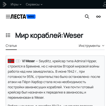
Игры
Сервисы
Перейти
к
Главное меню
Поиск
Внеш
содержанию
Мир кораблей:Weser
Отобразить/Скрыть содержание
Статья
Инструменты
VI Weser
— Seydlitz, крейсер типа Admiral Hipper,
строился в Бремене, но с началом Второй мировой войны
работа над ним замедлилась. В июне 1942 г., при
готовности 95%, строительство было остановлено: после
атаки на Пёрл-Харбор стала ясна необходимость
постройки авианесущих кораблей. Уже почти готовый
крейсер был назначен к переделке в авианосец и
переименован в Weser.
Работы начались в декабре 1942 г., но спустя полгода