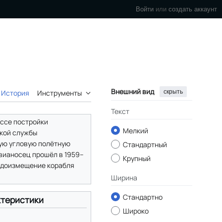
Войти
или
создать аккаунт
Внешний вид
скрыть
История
Инструменты
Текст
ессе постройки
Мелкий
ткой службы
шую угловую полётную
Стандартный
вианосец прошёл в 1959–
Крупный
водоизмещение корабля
Ширина
Стандартно
теристики
Широко