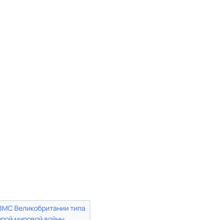
ВМС Великобритании
типа
орой мировой войны
,