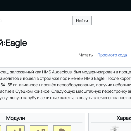
Найти
:Eagle
Читать
Просмотр кода
сец, заложенный как HMS Audacious, был модернизирован в проц
амолётов и вошёл в строй уже под именем HMS Eagle. После коро
954–55 гг. авианосец прошёл переоборудование, получив неболь
участие в Суэцком кризисе. Следующую масштабную перестройку а
ную угловую палубу и зенитные ракеты, в результате чего полное 
Модули
Харак