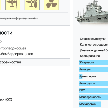
смотреть информацию о нём.
ности
Стоимость покупки
Количество модерн
 торпедоносцев
Диапазон уровней б
ь бомбардировщиков
Бронирование
собенностей
Живучесть
Авиация
Артиллерия
Авиагруппы
ПВО
Манёвренность
ки (ОФ)
Маскировка