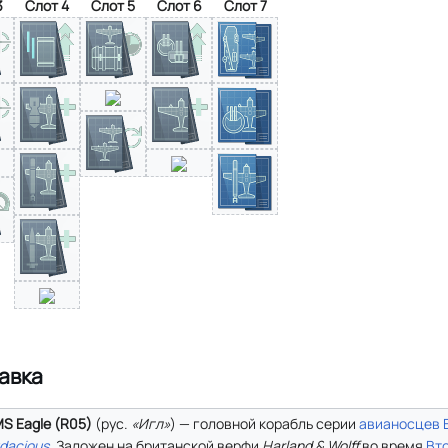
3
Слот 4
Слот 5
Слот 6
Слот 7
авка
S Eagle (R05)
(
рус.
«Игл»
) — головной корабль серии
авианосцев
dacious
. Заложен на британской верфи
Harland & Wolff
во время
Вт