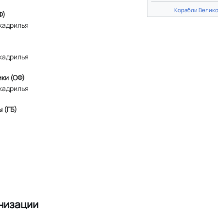
Корабли Велик
Ф)
кадрилья
кадрилья
ки (ОФ)
кадрилья
 (ГБ)
низации