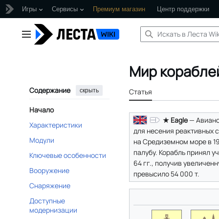
Игры
Сервисы
Премиум магазин
Центр поддержки
Перейти
к
Главное меню
содержанию
Мир кораблей
Содержание
скрыть
Статья
Начало
★ Eagle
— Авиано
Характеристики
для несения реактивных с
Модули
на Средиземном море в 1
палубу. Корабль принял 
Ключевые особенности
64 гг., получив увеличен
Вооружение
превысило 54 000 т.
Снаряжение
Доступные
модернизации