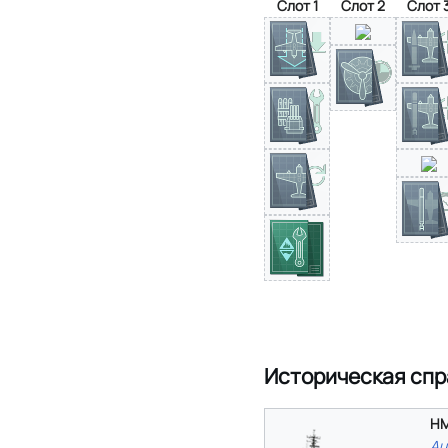
Слот 1
Слот 2
Слот 
Историческая спр
HM
Au