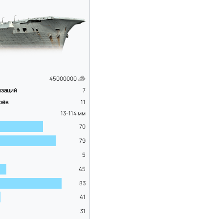
45000000
изаций
7
оёв
11
13-114
мм
70
79
5
45
83
41
31