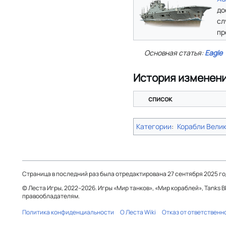
до
сл
пр
Основная статья:
Eagle
История изменен
список
Категории
:
Корабли Вели
Страница в последний раз была отредактирована 27 сентября 2025 год
© Леста Игры, 2022–2026. Игры «Мир танков», «Мир кораблей», Tanks 
правообладателям.
Политика конфиденциальности
О Леста Wiki
Отказ от ответственн