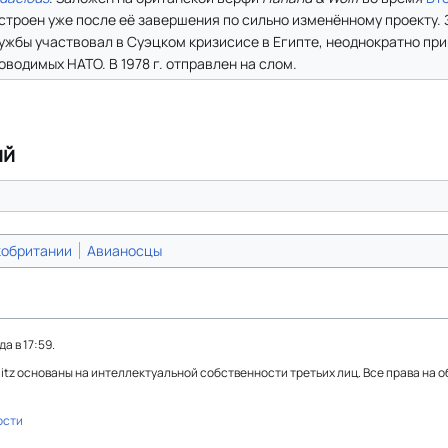
строен уже после её завершения по сильно изменённому проекту. 
ужбы участвовал в Суэцком кризисисе в Египте, неоднократно при
оводимых НАТО. В 1978 г. отправлен на слом.
ий
кобритании
Авианосцы
а в 17:59.
Blitz основаны на интеллектуальной собственности третьих лиц. Все права на 
ости