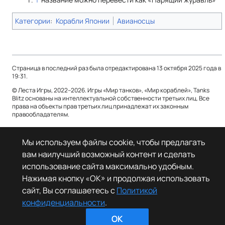
Категории
:
Корабли Японии
Авианосцы
Страница в последний раз была отредактирована 13 октября 2025 года в
19:31.
© Леста Игры, 2022–2026. Игры «Мир танков», «Мир кораблей», Tanks
Blitz основаны на интеллектуальной собственности третьих лиц. Все
права на объекты прав третьих лиц принадлежат их законным
правообладателям.
Политика конфиденциальности
О Леста Wiki
Мы используем файлы cookie, чтобы предлагать
Отказ от ответственности
вам наилучший возможный контент и сделать
использование сайта максимально удобным.
Нажимая кнопку «OK» и продолжая использовать
сайт, Вы соглашаетесь с
Политикой
конфиденциальности
.
OK