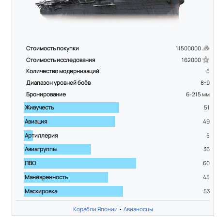
Стоимость покупки
11500000
Стоимость исследования
162000
Количество модернизаций
5
Диапазон уровней боёв
8-9
Бронирование
6-215
мм
Живучесть
51
Авиация
49
Артиллерия
5
Авиагруппы
36
ПВО
60
Манёвренность
45
Маскировка
53
Корабли Японии
•
Авианосцы