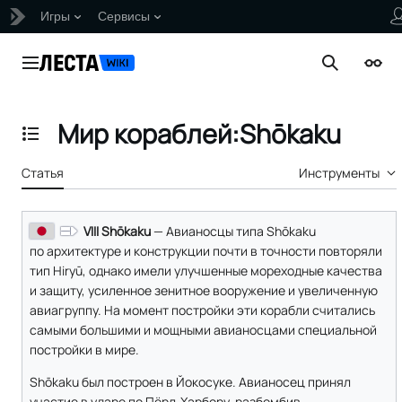
Игры
Сервисы
Перейти
к
Главное меню
Поиск
Внеш
содержанию
Мир кораблей:Shōkaku
Отобразить/Скрыть содержание
Статья
Инструменты
VIII Shōkaku
— Авианосцы типа Shōkaku
по архитектуре и конструкции почти в точности повторяли
тип Hiryū, однако имели улучшенные мореходные качества
и защиту, усиленное зенитное вооружение и увеличенную
авиагруппу. На момент постройки эти корабли считались
самыми большими и мощными авианосцами специальной
постройки в мире.
Shōkaku был построен в Йокосуке. Авианосец принял
участие в ударе по Пёрл-Харбору, разбомбив