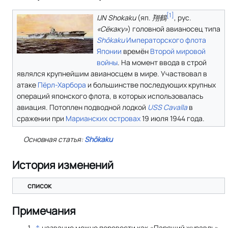
[
1
]
IJN Shokaku
(
яп.
翔鶴
,
рус.
«Сёкаку»
) головной авианосец типа
Shōkaku
Императорского флота
Японии
времён
Второй мировой
войны
. На момент ввода в строй
являлся крупнейшим авианосцем в мире. Участвовал в
атаке
Пёрл-Харбора
и большинстве последующих крупных
операций японского флота, в которых использовалась
авиация. Потоплен подводной лодкой
USS Cavalla
в
сражении при
Марианских островах
19 июля 1944 года.
Основная статья:
Shōkaku
История изменений
список
Примечания
↑
название можно перевести как «Парящий журавль»