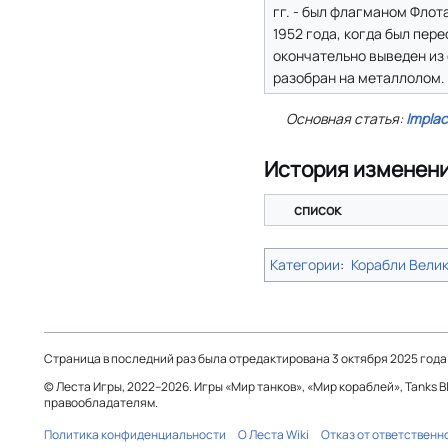
гг. - был флагманом Флот
1952 года, когда был пер
окончательно выведен из с
разобран на металлолом.
Основная статья:
Implac
История изменен
список
Категории
:
Корабли Вели
Страница в последний раз была отредактирована 3 октября 2025 года 
© Леста Игры, 2022–2026. Игры «Мир танков», «Мир кораблей», Tanks 
правообладателям.
Политика конфиденциальности
О Леста Wiki
Отказ от ответственн