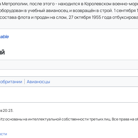
а Метрополии, после этого - находился в Королевском военно-мо
еоборудован в учебный авианосец и возвращён в строй. 1 сентября 
остава флота и продан на слом, 27 октября 1955 года отбуксирован
able
ий
кобритании
Авианосцы
в 20:23.
Blitz основаны на интеллектуальной собственности третьих лиц. Все права на 
ости