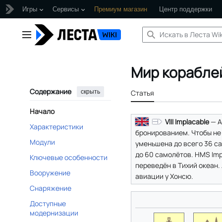
Игры
Сервисы
Премиум магазин
Центр поддержки
Перейти
к
Главное меню
содержанию
Мир кораблей
Содержание
скрыть
Статья
Начало
VIII Implacable
— А
Характеристики
бронированием. Чтобы не
Модули
уменьшена до всего 36 са
до 60 самолётов. HMS Imp
Ключевые особенности
переведён в Тихий океан.
Вооружение
авиации у Хонсю.
Снаряжение
Доступные
модернизации