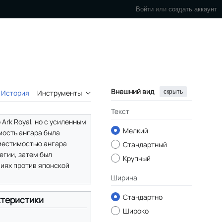
Войти
или
создать аккаунт
Внешний вид
скрыть
История
Инструменты
Текст
Ark Royal, но с усиленным
Мелкий
мость ангара была
вместимостью ангара
Стандартный
егии, затем был
Крупный
виях против японской
Ширина
Стандартно
теристики
Широко