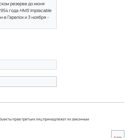
рском резерве до июня
1954 года
HMS Implacable
 в Гарелох и 3 ноября -
объекты прав третьих лиц принадлежат их законным