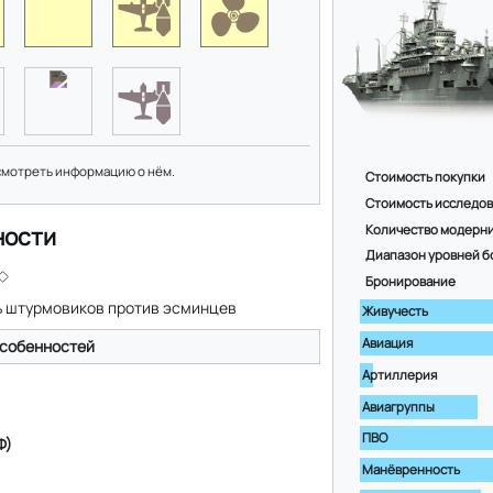
смотреть информацию о нём.
Стоимость покупки
Стоимость исследо
Количество модерн
ности
Диапазон уровней б
Бронирование
 штурмовиков против эсминцев
Живучесть
Авиация
собенностей
Артиллерия
Авиагруппы
ПВО
Ф)
Манёвренность