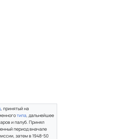
ц
, принятый на
менного
типа
, дальнейшее
аров и палуб. Принял
оенный период вначале
иссии, затем в 1948-50