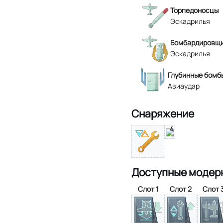
Торпедоносцы
Эскадрилья
Бомбардировщи
Эскадрилья
Глубинные бомбы
Авиаудар
Снаряжение
4
Доступные модер
Слот 1
Слот 2
Слот 