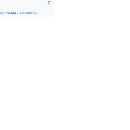
37
обритании
•
Авианосцы