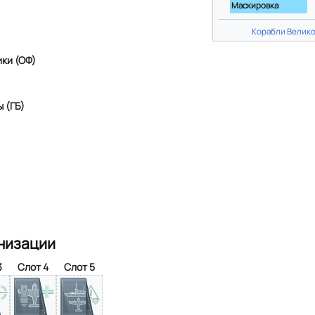
Маскировка
Корабли Велик
ки (ОФ)
 (ГБ)
низации
3
Слот 4
Слот 5