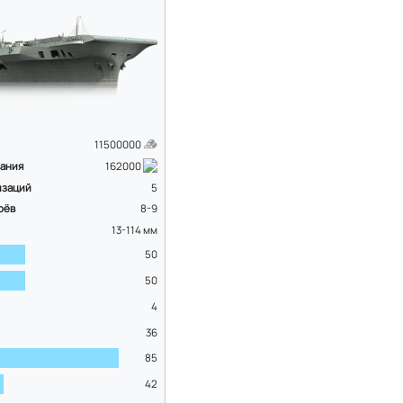
11500000
вания
162000
изаций
5
оёв
8-9
13-114
мм
50
50
4
36
85
42