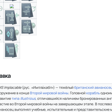
авка
S Implacable
(
рус.
«Импла́кабл»
) — тяжёлый
британский
авианосе
оружение в конце
Второй мировой войны
. Головной
корабль
однои
звитие
типа
Illustrious
, отличавшийся наличием бронированных анг
астие во Второй мировой войны на завершающем этапе. В послев
ианосец выполнял учебные, испытательные и представительские м