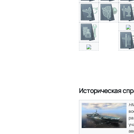
Историческая спр
HM
во
ра
уч
ав