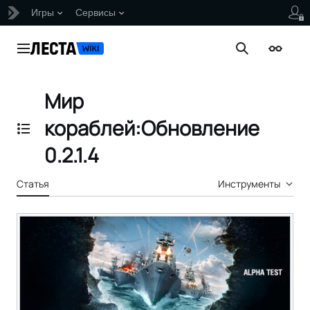
Игры
Сервисы
Перейти
к
Главное меню
Поиск
Внешни
содержанию
Мир
кораблей:Обновление
Отобразить/Скрыть содержание
0.2.1.4
Статья
Инструменты