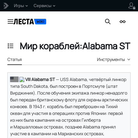
Игры
Сервисы
Перейти
к
Главное меню
Поиск
Внешни
содержанию
Мир кораблей:Alabama ST
Отобразить/Скрыть содержание
Статья
Инструменты
VIII Alabama ST
— USS Alabama, четвёртый линкор
типа South Dakota, был построен в Портсмуте (штат
Вирджиния). После обучения экипажа линкор ненадолго
был передан британскому флоту для охраны арктических
конвоев. В 1943 г. корабль был переброшен на Тихий
океан для участия в операциях против Японии: первой
из них была кампания на островах Гилберта
и Маршалловых островах, позднее Alabama принял
участие в кампании на Марианских островах,