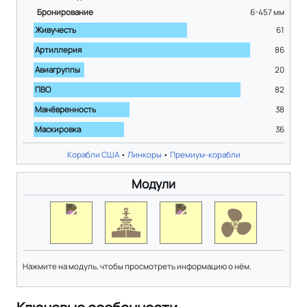
Бронирование
6-457
мм
Живучесть
61
Артиллерия
86
Авиагруппы
20
ПВО
82
Манёвренность
38
Маскировка
36
Корабли США
•
Линкоры
•
Премиум-корабли
Модули
Нажмите на модуль, чтобы просмотреть информацию о нём.