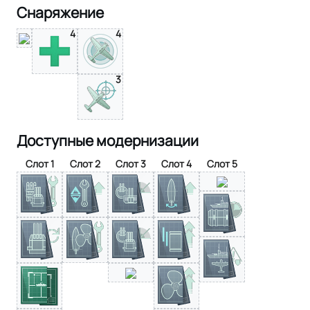
Снаряжение
4
4
3
Доступные модернизации
Слот 1
Слот 2
Слот 3
Слот 4
Слот 5