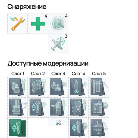
Снаряжение
4
4
3
Доступные модернизации
Слот 1
Слот 2
Слот 3
Слот 4
Слот 5