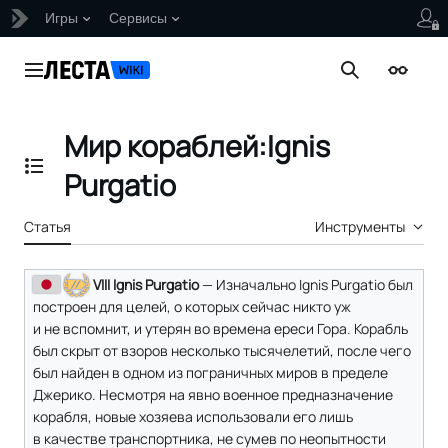
Игры
Сервисы
Перейти
к
Главное меню
Поиск
Внешни
содержанию
Мир кораблей:Ignis
Отобразить/Скрыть содержание
Purgatio
Статья
Инструменты
VIII Ignis Purgatio
— Изначально Ignis Purgatio был
построен для целей, о которых сейчас никто уж
и не вспомнит, и утерян во времена ереси Гора. Корабль
был скрыт от взоров несколько тысячелетий, после чего
был найден в одном из пограничных миров в пределе
Джерико. Несмотря на явно военное предназначение
корабля, новые хозяева использовали его лишь
в качестве транспортника, не сумев по неопытности