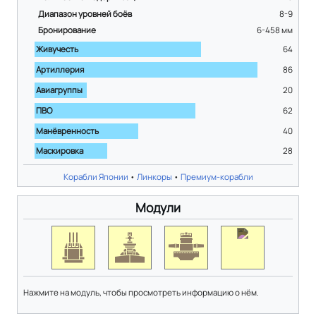
Диапазон уровней боёв
8-9
Бронирование
6-458
мм
Живучесть
64
Артиллерия
86
Авиагруппы
20
ПВО
62
Манёвренность
40
Маскировка
28
Корабли Японии
•
Линкоры
•
Премиум-корабли
Модули
Нажмите на модуль, чтобы просмотреть информацию о нём.