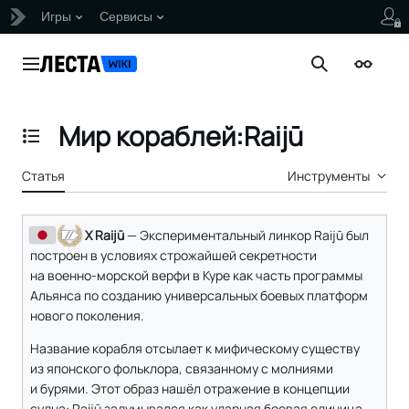
Игры
Сервисы
Перейти
к
Главное меню
Поиск
Внешни
содержанию
Мир кораблей:Raijū
Отобразить/Скрыть содержание
Статья
Инструменты
X Raijū
— Экспериментальный линкор Raijū был
построен в условиях строжайшей секретности
на военно-морской верфи в Куре как часть программы
Альянса по созданию универсальных боевых платформ
нового поколения.
Название корабля отсылает к мифическому существу
из японского фольклора, связанному с молниями
и бурями. Этот образ нашёл отражение в концепции
судна: Raijū задумывался как ударная боевая единица,