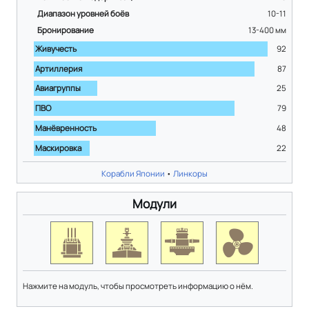
Диапазон уровней боёв
10-11
Бронирование
13-400
мм
Живучесть
92
Артиллерия
87
Авиагруппы
25
ПВО
79
Манёвренность
48
Маскировка
22
Корабли Японии
•
Линкоры
Модули
Нажмите на модуль, чтобы просмотреть информацию о нём.