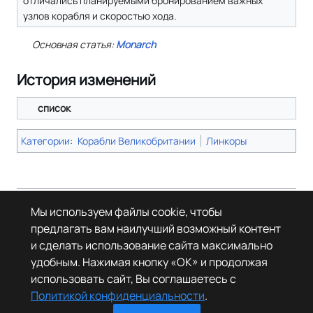
отличались планируемыми бронированием важных
узлов корабля и скоростью хода.
Основная статья:
Monarch
История изменений
список
Категории
:
Корабли Великобритании
Линкоры
Страница в последний раз была отредактирована 11 июня 2025 года в
Мы используем файлы cookie, чтобы
09:56.
предлагать вам наилучший возможный контент
© Леста Игры, 2022–2026. Игры «Мир танков», «Мир кораблей», Tanks
и сделать использование сайта максимально
Blitz основаны на интеллектуальной собственности третьих лиц. Все
права на объекты прав третьих лиц принадлежат их законным
удобным. Нажимая кнопку «OK» и продолжая
правообладателям.
использовать сайт, Вы соглашаетесь с
Политика конфиденциальности
О Леста Wiki
Политикой конфиденциальности
.