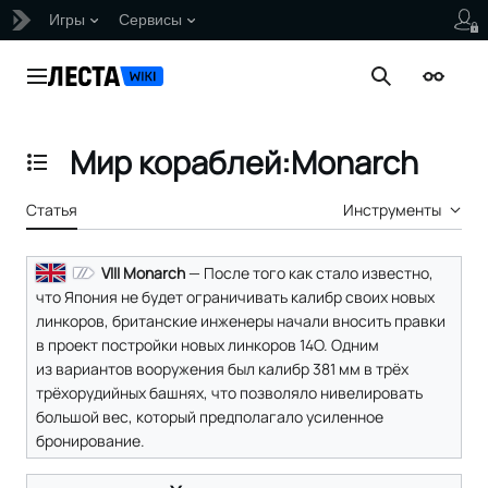
Игры
Сервисы
Перейти
к
Главное меню
Поиск
Внешни
содержанию
Мир кораблей:Monarch
Отобразить/Скрыть содержание
Статья
Инструменты
VIII Monarch
— После того как стало известно,
что Япония не будет ограничивать калибр своих новых
линкоров, британские инженеры начали вносить правки
в проект постройки новых линкоров 14O. Одним
из вариантов вооружения был калибр 381 мм в трёх
трёхорудийных башнях, что позволяло нивелировать
большой вес, который предполагало усиленное
бронирование.