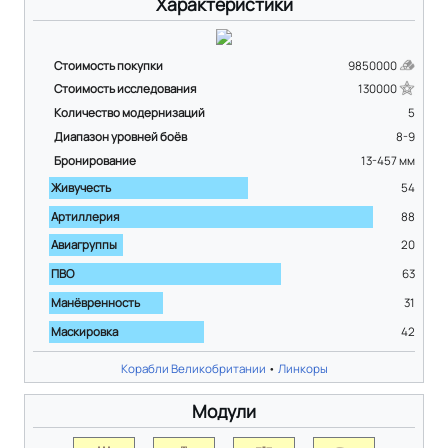
Характеристики
Стоимость покупки
9850000
Стоимость исследования
130000
Количество модернизаций
5
Диапазон уровней боёв
8-9
Бронирование
13-457
мм
Живучесть
54
Артиллерия
88
Авиагруппы
20
ПВО
63
Манёвренность
31
Маскировка
42
Корабли Великобритании
•
Линкоры
Модули