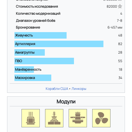
Стоимость исследования
82000
Количество модернизаций
4
Диапазон уровней боёв
7-8
Бронирование
6-457
мм
Живучесть
48
Артиллерия
82
Авиагруппы
28
ПВО
55
Манёвренность
18
Маскировка
34
Корабли США
•
Линкоры
Модули