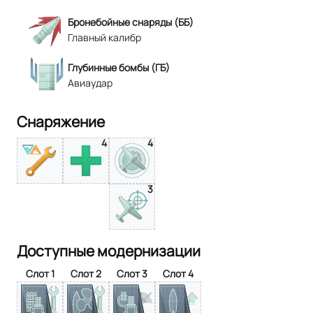
Бронебойные снаряды (ББ)
Главный калибр
Глубинные бомбы (ГБ)
Авиаудар
Снаряжение
4
4
3
Доступные модернизации
Слот 1
Слот 2
Слот 3
Слот 4