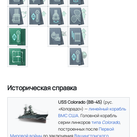
Историческая справка
USS Colorado (BB-45)
(
рус.
«Колорадо»
) —
линейный корабль
ВМС США
. Головной корабль
серии линкоров
типа
Colorado
,
построенных после
Первой
Мировой войны
до заключения
Вашингтонского