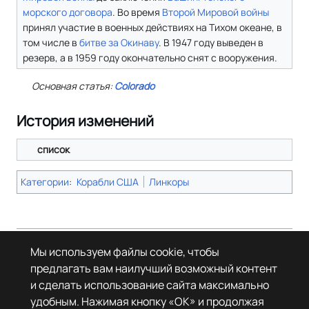
морского договора
. Во время
Второй Мировой войны
принял участие в военных действиях на Тихом океане, в
том числе в
битве за Окинаву
. В 1947 году выведен в
резерв, а в 1959 году окончательно снят с вооружения.
Основная статья:
Colorado
История изменений
список
Категории
:
Корабли США
Линкоры
Страница в последний раз была отредактирована 19 октября 2025
Мы используем файлы cookie, чтобы
года в 19:26.
предлагать вам наилучший возможный контент
© Леста Игры, 2022–2026. Игры «Мир танков», «Мир кораблей», Tanks
и сделать использование сайта максимально
Blitz основаны на интеллектуальной собственности третьих лиц. Все
права на объекты прав третьих лиц принадлежат их законным
удобным. Нажимая кнопку «OK» и продолжая