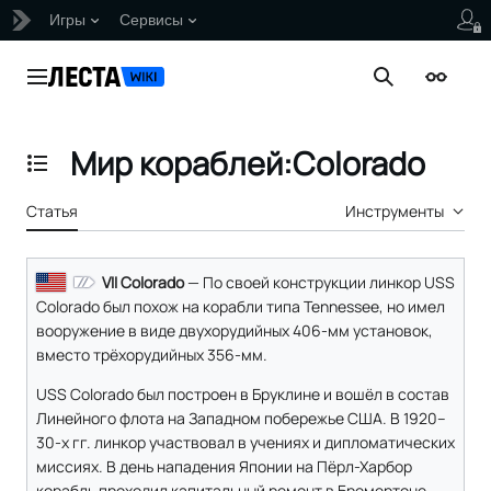
Игры
Сервисы
Перейти
к
Главное меню
Поиск
Внешни
содержанию
Мир кораблей:Colorado
Отобразить/Скрыть содержание
Статья
Инструменты
VII Colorado
— По своей конструкции линкор USS
Colorado был похож на корабли типа Tennessee, но имел
вооружение в виде двухорудийных 406-мм установок,
вместо трёхорудийных 356-мм.
USS Colorado был построен в Бруклине и вошёл в состав
Линейного флота на Западном побережье США. В 1920–
30-х гг. линкор участвовал в учениях и дипломатических
миссиях. В день нападения Японии на Пёрл-Харбор
корабль проходил капитальный ремонт в Бремертоне