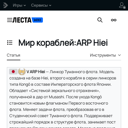
Игры
Сервисы
Перейти
к
Главное меню
Поиск
Внешни
содержанию
Мир кораблей:ARP Hiei
Отобразить/Скрыть содержание
Статья
Инструменты
V ARP Hiei
— Линкор Туманного флота. Модель
создана на базе Hiei, второго корабля в серии линкоров
типа Kongō в составе Императорского флота Японии.
Обладает «Системой зеркального отражения»,
полученной в дар от Musashi. После ухода Kongō
становится новым флагманом Первого восточного
флота. Меняет задачи флота, преобразовав его в
Студенческий совет Туманного флота. Поддерживает
строжайший порядок в структуре флота, занимает пост