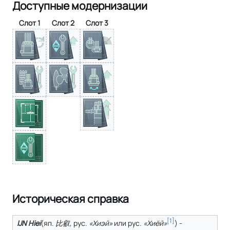
Доступные модернизации
Слот 1
Слот 2
Слот 3
Историческая справка
[
1
]
IJN Hiei
(
яп.
比叡
,
рус.
«Хиэй»
или
рус.
«Хиёй»
) -