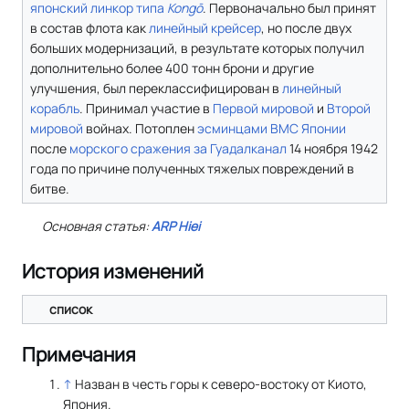
японский
линкор
типа
Kongō
. Первоначально был принят
в состав флота как
линейный крейсер
, но после двух
больших модернизаций, в результате которых получил
дополнительно более 400 тонн брони и другие
улучшения, был переклассифицирован в
линейный
корабль
. Принимал участие в
Первой мировой
и
Второй
мировой
войнах. Потоплен
эсминцами
ВМС Японии
после
морского сражения за Гуадалканал
14 ноября 1942
года по причине полученных тяжелых повреждений в
битве.
Основная статья:
ARP Hiei
История изменений
список
Примечания
↑
Назван в честь горы к северо-востоку от Киото,
Япония.