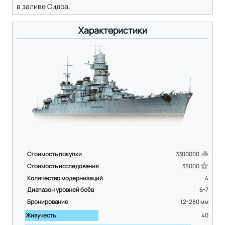
в заливе Сидра.
Характеристики
Стоимость покупки
3300000
Стоимость исследования
38000
Количество модернизаций
4
Диапазон уровней боёв
6-7
Бронирование
12-280
мм
Живучесть
40