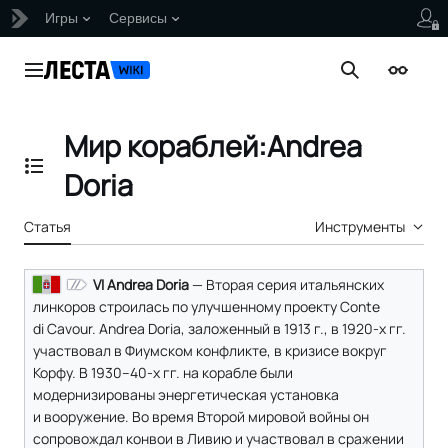
Игры
Сервисы
Перейти
к
Главное меню
Поиск
Внешни
содержанию
Мир кораблей:Andrea
Отобразить/Скрыть содержание
Doria
Статья
Инструменты
VI Andrea Doria
— Вторая серия итальянских
линкоров строилась по улучшенному проекту Conte
di Cavour. Andrea Doria, заложенный в 1913 г., в 1920-х гг.
участвовал в Фиумском конфликте, в кризисе вокруг
Корфу. В 1930–40-х гг. на корабле были
модернизированы энергетическая установка
и вооружение. Во время Второй мировой войны он
сопровождал конвои в Ливию и участвовал в сражении