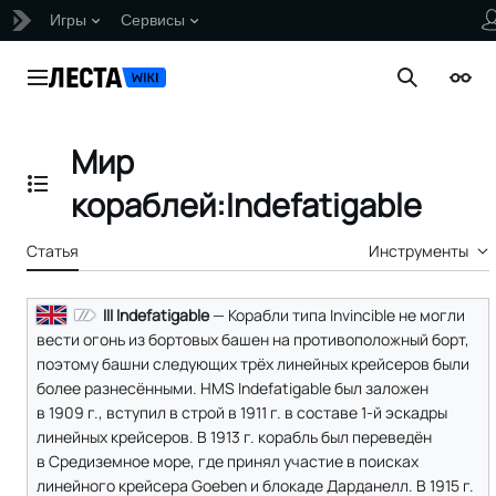
Игры
Сервисы
Перейти
к
Главное меню
Поиск
Внеш
содержанию
Мир
Отобразить/Скрыть содержание
кораблей:Indefatigable
Статья
Инструменты
III Indefatigable
— Корабли типа Invincible не могли
вести огонь из бортовых башен на противоположный борт,
поэтому башни следующих трёх линейных крейсеров были
более разнесёнными. HMS Indefatigable был заложен
в 1909 г., вступил в строй в 1911 г. в составе 1-й эскадры
линейных крейсеров. В 1913 г. корабль был переведён
в Средиземное море, где принял участие в поисках
линейного крейсера Goeben и блокаде Дарданелл. В 1915 г.