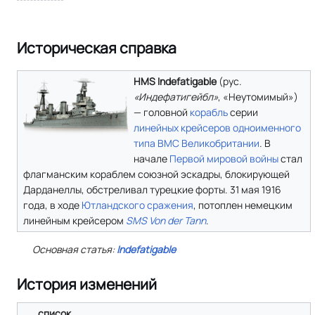
Историческая справка
HMS Indefatigable
(
рус.
«Индефатигейбл»
, «Неутомимый»)
— головной
корабль
серии
линейных крейсеров
одноименного
типа
ВМС Великобритании
. В
начале
Первой мировой войны
стал
флагманским кораблем союзной эскадры, блокирующей
Дарданеллы, обстреливал турецкие форты. 31 мая 1916
года, в ходе
Ютландского сражения
, потоплен немецким
линейным крейсером
SMS Von der Tann
.
Основная статья:
Indefatigable
История изменений
список