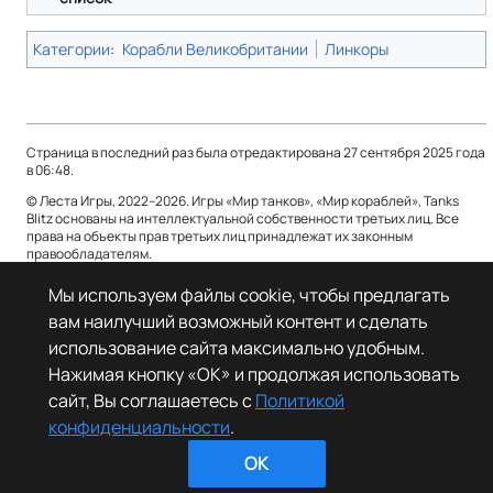
Категории
:
Корабли Великобритании
Линкоры
Страница в последний раз была отредактирована 27 сентября 2025 года
в 06:48.
© Леста Игры, 2022–2026. Игры «Мир танков», «Мир кораблей», Tanks
Blitz основаны на интеллектуальной собственности третьих лиц. Все
права на объекты прав третьих лиц принадлежат их законным
правообладателям.
Политика конфиденциальности
О Леста Wiki
Мы используем файлы cookie, чтобы предлагать
вам наилучший возможный контент и сделать
Отказ от ответственности
использование сайта максимально удобным.
Нажимая кнопку «OK» и продолжая использовать
сайт, Вы соглашаетесь с
Политикой
конфиденциальности
.
OK