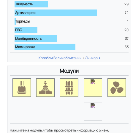
Живучесть
29
Артиллерия
72
Торпеды
1
ПВО
20
Манёвренность
37
Маскировка
53
Корабли Великобритании
•
Линкоры
Модули
Нажмите на модуль, чтобы просмотреть информацию о нём.