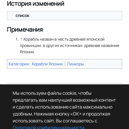
История изменений
список
Примечания
↑
Корабль назван в честь древней японской
провинции, в других источниках: древнее название
Японии.
Категории
:
Корабли Японии
Линкоры
Страница в последний раз была отредактирована 24 сентября 2025
Мы используем файлы cookie, чтобы
года в 18:18.
предлагать вам наилучший возможный контент
© Леста Игры, 2022–2026. Игры «Мир танков», «Мир кораблей», Tanks
и сделать использование сайта максимально
Blitz основаны на интеллектуальной собственности третьих лиц. Все
права на объекты прав третьих лиц принадлежат их законным
удобным. Нажимая кнопку «OK» и продолжая
правообладателям.
использовать сайт, Вы соглашаетесь с
Политика конфиденциальности
О Леста Wiki
Политикой конфиденциальности
.