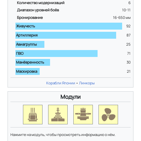
Количество модернизаций
6
Диапазон уровней боёв
10-11
Бронирование
16-650
мм
Живучесть
92
Артиллерия
87
Авиагруппы
25
ПВО
71
Манёвренность
30
Маскировка
21
Корабли Японии
•
Линкоры
Модули
Нажмите на модуль, чтобы просмотреть информацию о нём.