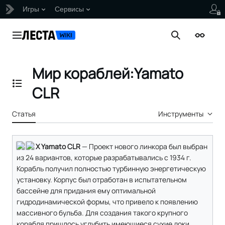
Игры
Сервисы
Перейти
к
Главное меню
Поиск
Внешни
содержанию
Мир кораблей:Yamato
Отобразить/Скрыть содержание
CLR
Статья
Инструменты
X Yamato CLR
— Проект нового линкора был выбран
из 24 вариантов, которые разрабатывались с 1934 г.
Корабль получил полностью турбинную энергетическую
установку. Корпус был отработан в испытательном
бассейне для придания ему оптимальной
гидродинамической формы, что привело к появлению
массивного бульба. Для создания такого крупного
корабля пришлось углубить имеющиеся сухие доки