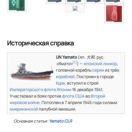
Историческая справка
IJN Yamato
(
яп.
大和
,
рус.
[
1
]
«Ямато»
) —
японский
линкор
,
головной корабль
серии
из трёх
кораблей
. Построен в городе
Куре
, вступил в строй
Императорского флота Японии
16 декабря 1941.
Участвовал в боях против
флота США
во
Второй
мировой войне
. Потоплен в 7 апреля 1945 года силами
американской
палубной авиации.
Основная статья:
Yamato CLR