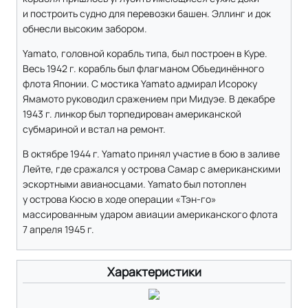
и построить судно для перевозки башен. Эллинг и док
обнесли высоким забором.
Yamato, головной корабль типа, был построен в Куре.
Весь 1942 г. корабль был флагманом Объединённого
флота Японии. С мостика Yamato адмирал Исороку
Ямамото руководил сражением при Мидуэе. В декабре
1943 г. линкор был торпедирован американской
субмариной и встал на ремонт.
В октябре 1944 г. Yamato принял участие в бою в заливе
Лейте, где сражался у острова Самар с американскими
эскортными авианосцами. Yamato был потоплен
у острова Кюсю в ходе операции «Тэн-го»
массированным ударом авиации американского флота
7 апреля 1945 г.
Характеристики