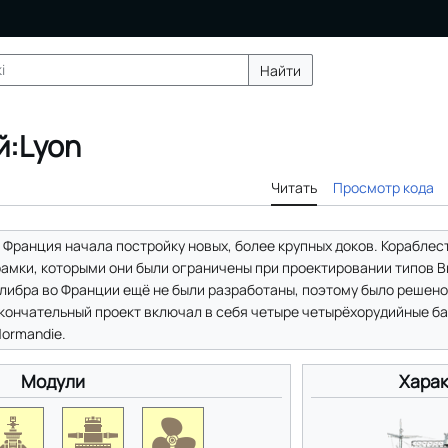
Найти
й:Lyon
Читать
Просмотр кода
г. Франция начала постройку новых, более крупных доков. Корабле
амки, которыми они были ограничены при проектировании типов Br
алибра во Франции ещё не были разработаны, поэтому было решено
Окончательный проект включал в себя четыре четырёхорудийные ба
Normandie.
Модули
Харак