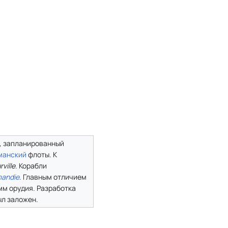
в, запланированный
манский
флоты. К
rville
. Корабли
andie
. Главным отличием
мм орудия. Разработка
был заложен.