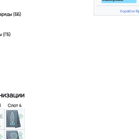
Корабли Ф
аряды (ББ)
 (ГБ)
низации
3
Слот 4