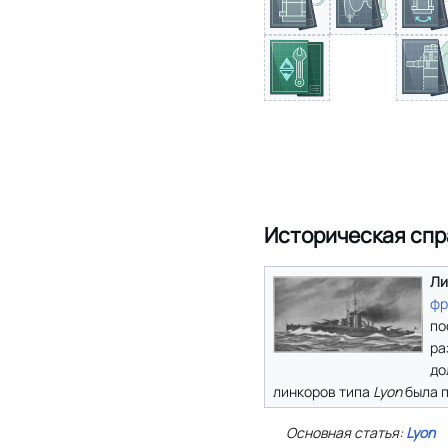
Историческая спр
Ли
фр
по
ра
до
линкоров типа
Lyon
была 
Основная статья:
Lyon