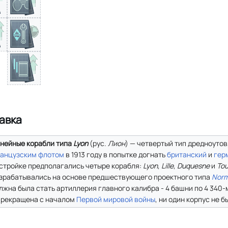
авка
нейные корабли типа
Lyon
(
рус.
Лион
) — четвертый тип дредноуто
анцузским флотом
в 1913 году в попытке догнать
британский
и
гер
стройке предполагались четыре корабля:
Lyon
,
Lille
,
Duquesne
и
Tou
зрабатывались на основе предшествующего проектного типа
Norm
лжна была стать артиллерия главного калибра - 4 башни по 4 340-
прекращена с началом
Первой мировой войны
, ни один корпус не 