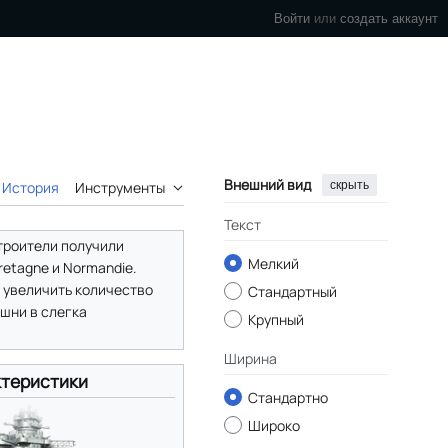
Войти
или
создать аккаунт
Внешний вид
скрыть
История
Инструменты
Текст
строители получили
Мелкий
etagne и Normandie.
 увеличить количество
Стандартный
шни в слегка
Крупный
Ширина
теристики
Стандартно
Широко