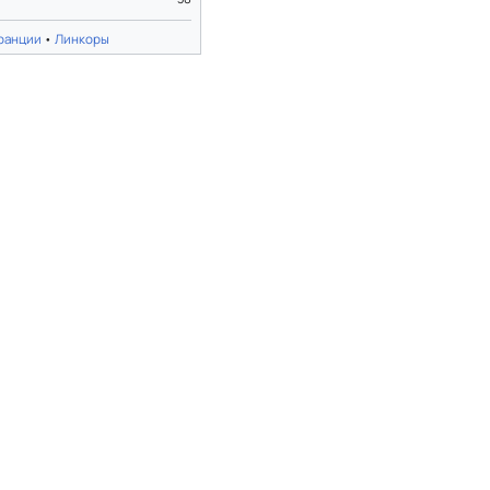
ранции
•
Линкоры