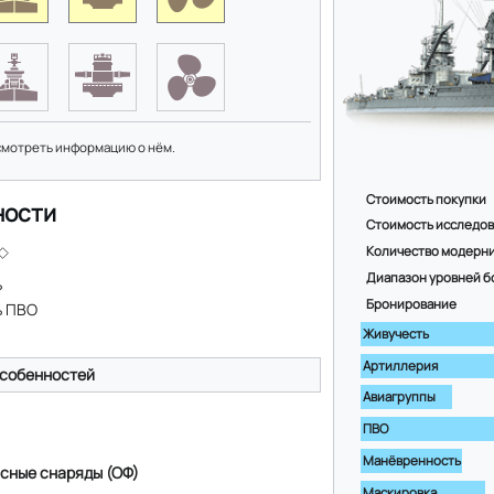
смотреть информацию о нём.
Стоимость покупки
ности
Стоимость исследо
Количество модерн
Диапазон уровней б
ь
Бронирование
ь ПВО
Живучесть
Артиллерия
собенностей
Авиагруппы
ПВО
Манёвренность
сные снаряды (ОФ)
Маскировка