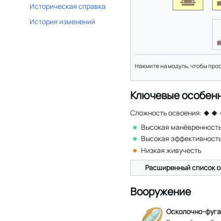
Историческая справка
История изменений
Нажмите на модуль, чтобы про
Ключевые особен
Сложность освоения:
Высокая манёвренност
Высокая эффективност
Низкая живучесть
Расширенный список о
Вооружение
Осколочно-фуга