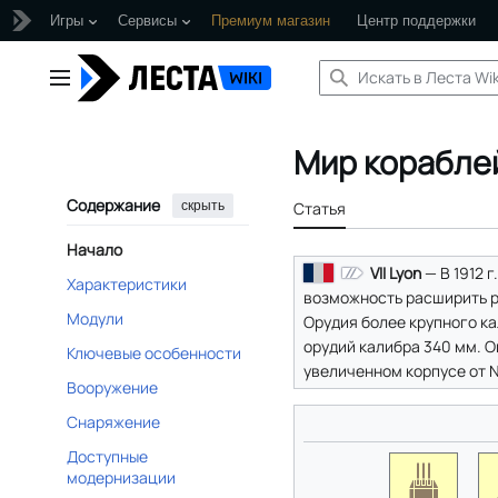
Игры
Сервисы
Премиум магазин
Центр поддержки
Перейти
к
Главное меню
содержанию
Мир корабле
Содержание
скрыть
Статья
Начало
VII Lyon
— В 1912 
Характеристики
возможность расширить р
Модули
Орудия более крупного к
орудий калибра 340 мм. 
Ключевые особенности
увеличенном корпусе от 
Вооружение
Снаряжение
Доступные
модернизации