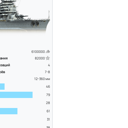
6100000
вания
82000
изаций
4
оёв
7-8
12-360
мм
46
79
28
61
31
38