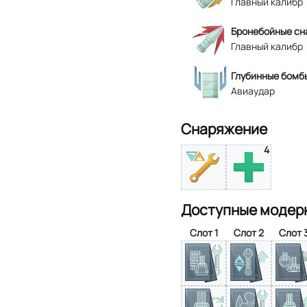
Главный калибр
Бронебойные сн
Главный калибр
Глубинные бомбы
Авиаудар
Снаряжение
4
Доступные модер
Слот 1
Слот 2
Слот 